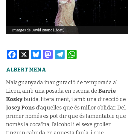
Imatges de David Ruano (Liceu).
Facebook
X
Bluesky
Mastodon
Telegram
WhatsApp
ALBERT MENA
Malaguanyada inauguració de temporada al
Liceu, amb una posada en escena de
Barrie
Kosky
buida, literalment, i amb una direcció de
Josep Pons
d’aquelles que és millor oblidar. Del
primer només es pot dir que és lamentable que
només la cocaïna, l’alcohol i el sexe groller
tinguin cabuda en aquesta faula, i que