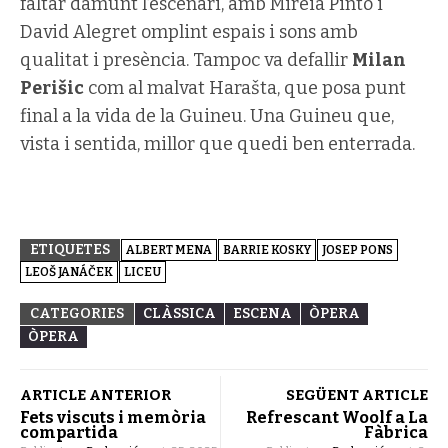
faltar damunt l’escenari, amb Mireia Pintó i
David Alegret omplint espais i sons amb
qualitat i presència. Tampoc va defallir
Milan
Perišic
com al malvat Harašta, que posa punt
final a la vida de la Guineu. Una Guineu que,
vista i sentida, millor que quedi ben enterrada.
ETIQUETES
ALBERT MENA
BARRIE KOSKY
JOSEP PONS
LEOŠ JANÁČEK
LICEU
CATEGORIES
CLÀSSICA
ESCENA
ÒPERA
ÒPERA
ARTICLE ANTERIOR
SEGÜENT ARTICLE
Fets viscuts i memòria
Refrescant Woolf a La
compartida
Fàbrica