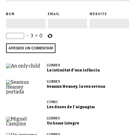
NOM
EMAIL
WEBSITE
−
3
=
0
LLIBRES
La intimitat d’una infància
LLIBRES
Seamus Heaney, la veu serena
CÒMIC
Les dones de l’aiguagim
LLIBRES
Un home íntegre
LLIBRES