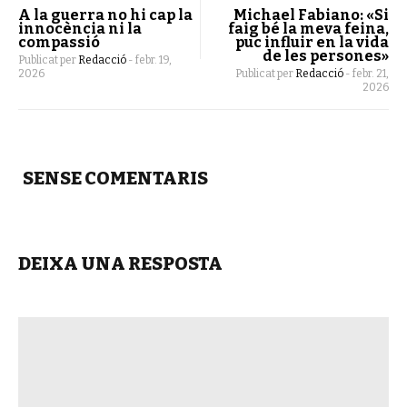
A la guerra no hi cap la
Michael Fabiano: «Si
innocència ni la
faig bé la meva feina,
compassió
puc influir en la vida
de les persones»
Publicat per
Redacció
-
febr. 19,
2026
Publicat per
Redacció
-
febr. 21,
2026
SENSE COMENTARIS
DEIXA UNA RESPOSTA