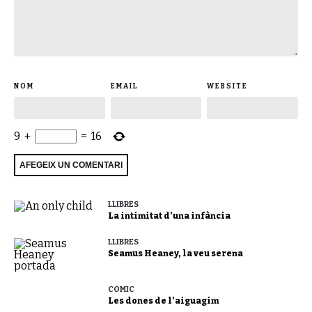
NOM
EMAIL
WEBSITE
9
+
=
16
LLIBRES
La intimitat d’una infància
LLIBRES
Seamus Heaney, la veu serena
CÒMIC
Les dones de l’aiguagim