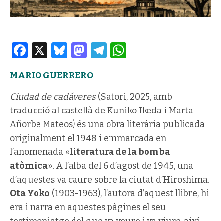
Facebook
X
Bluesky
Mastodon
Telegram
WhatsApp
MARIO GUERRERO
Ciudad de cadáveres
(Satori, 2025, amb
traducció al castellà de Kuniko Ikeda i Marta
Añorbe Mateos) és una obra literària publicada
originalment el 1948 i emmarcada en
l’anomenada «
literatura de la bomba
atòmica
». A l’alba del 6 d’agost de 1945, una
d’aquestes va caure sobre la ciutat d’Hiroshima.
Ota Yoko
(1903-1963), l’autora d’aquest llibre, hi
era i narra en aquestes pàgines el seu
testimoniatge del que va veure i va viure, així