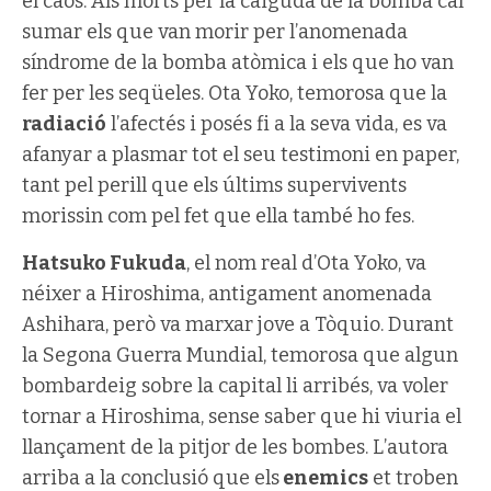
el caos. Als morts per la caiguda de la bomba cal
sumar els que van morir per l’anomenada
síndrome de la bomba atòmica i els que ho van
fer per les seqüeles. Ota Yoko, temorosa que la
radiació
l’afectés i posés fi a la seva vida, es va
afanyar a plasmar tot el seu testimoni en paper,
tant pel perill que els últims supervivents
morissin com pel fet que ella també ho fes.
Hatsuko Fukuda
, el nom real d’Ota Yoko, va
néixer a Hiroshima, antigament anomenada
Ashihara, però va marxar jove a Tòquio. Durant
la Segona Guerra Mundial, temorosa que algun
bombardeig sobre la capital li arribés, va voler
tornar a Hiroshima, sense saber que hi viuria el
llançament de la pitjor de les bombes. L’autora
arriba a la conclusió que els
enemics
et troben