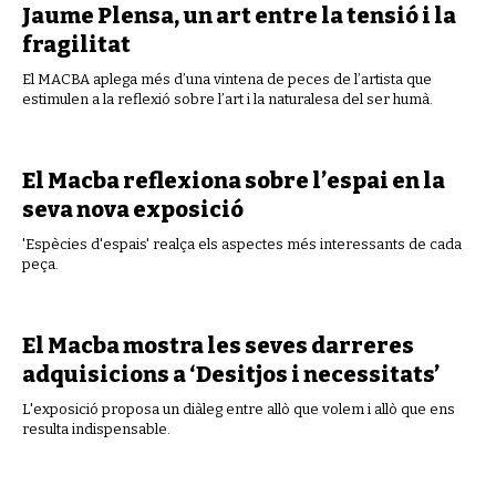
Jaume Plensa, un art entre la tensió i la
fragilitat
El MACBA aplega més d’una vintena de peces de l’artista que
estimulen a la reflexió sobre l’art i la naturalesa del ser humà.
El Macba reflexiona sobre l’espai en la
seva nova exposició
'Espècies d'espais' realça els aspectes més interessants de cada
peça.
El Macba mostra les seves darreres
adquisicions a ‘Desitjos i necessitats’
L'exposició proposa un diàleg entre allò que volem i allò que ens
resulta indispensable.