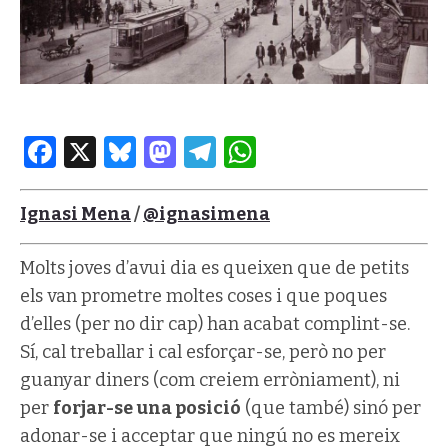
Facebook
X
Bluesky
Mastodon
Telegram
WhatsApp
Ignasi Mena
/
@ignasimena
Molts joves d’avui dia es queixen que de petits
els van prometre moltes coses i que poques
d’elles (per no dir cap) han acabat complint-se.
Sí, cal treballar i cal esforçar-se, però no per
guanyar diners (com creiem erròniament), ni
per
forjar-se una posició
(que també) sinó per
adonar-se i acceptar que ningú no es mereix