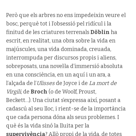
Però que els arbres no ens impedeixin veure el
bosc, perquè tot i l’obsessió pel ridícul i la
finitud de les criatures terrenals
Döblin
ha
escrit, en realitat, una obra sobre la vida en
majúscules, una vida dominada, creuada,
interrompuda per discursos propis i aliens,
sobreposats, una novel·la d’immersió absoluta
en una consciència, en un aquí i un ara, a
l’alçada de l’
Ulisses
de Joyce i de
La mort de
Virgili
, de
Broch
(o de Woolf, Proust,
Beckett…). Una ciutat s’expressa així, posant a
cadascú al seu lloc, i rient-se de la importància
que cada persona dóna als seus problemes. I
què és la vida sinó la lluita per la
supervivència
? Allò propi de la vida, de totes