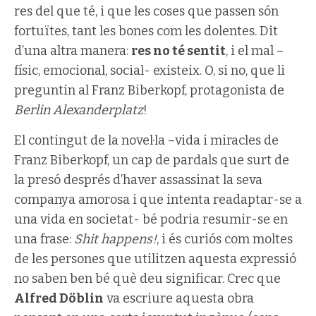
res del que té, i que les coses que passen són
fortuïtes, tant les bones com les dolentes. Dit
d’una altra manera:
res no té sentit
, i el mal –
físic, emocional, social- existeix. O, si no, que li
preguntin al Franz Biberkopf, protagonista de
Berlin Alexanderplatz
!
El contingut de la novel·la –vida i miracles de
Franz Biberkopf, un cap de pardals que surt de
la presó després d’haver assassinat la seva
companya amorosa i que intenta readaptar-se a
una vida en societat- bé podria resumir-se en
una frase:
Shit happens!
, i és curiós com moltes
de les persones que utilitzen aquesta expressió
no saben ben bé què deu significar. Crec que
Alfred Döblin
va escriure aquesta obra