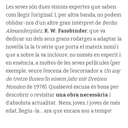
Les seves són dues visions expertes que saben
com llegir l’original. I, per altra banda, no podem
oblidar-nos d’un altre gran intèrpret de
Berlin
Alexanderplatz
,
R. W. Fassbinder
, que va
dedicar un dels seus grans rodatges a adaptar la
novel·la (a la tv sèrie que porta el mateix nom) i
que a sobre la va incloure, no només en esperit i
en essència, a moltes de les seves pel·lícules (per
exemple, veure l’escena de l’escorxador a
Un any
de tretze llunes/In einem Jahr mit Dreizen
Monden
de 1978). Qualsevol excusa és bona per
descobrir o revisitar
una obra necessària
i
d’absoluta actualitat. Nens, joves, i joves de més
edat, llegiu-la… ara que encara sou a temps!