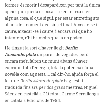
formes, és morir i desaparèixer, per tant la única
opció que queda es posar-se en marxa i fer
alguna cosa, el que sigui, per estar entretinguts
abans del moment decisiu, el final. Aixecar-se i
caure, aixecar-se i caure, i encara rai que ho
intentem, n’hi ha molts que ja no poden.
He tingut la sort d’haver llegit
Berlin
Alexanderplatz
un parell de vegades, però
encara me’n falten un munt abans d’haver
exprimit tota l’energia, tota la potència d’una
novel·la com aquesta. I, cal dir-ho, ajuda força el
fet que
Berlin Alexanderplatz
hagi estat
traduïda fins ara per dos grans mestres, Miguel
Sáenz en castellà a Cátedra i Carme Serrallonga
en català a Edicions de 1984.