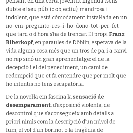
pensant en una certa joventut ingènua (sens
dubte el seu públic objectiu), mandrosa i
indolent, que està còmodament instal·lada en un
no-em-pregunto-res-i-ho-dono-tot-per-fet
que tard o d’hora s’ha de trencar. El propi
Franz
Biberkopf
, en paraules de Döblin, esperava de la
vida alguna cosa més que un tros de pa, i a canvi
no rep sinó un gran aprenentatge: el de la
decepció i el del penediment, un camí de
redempció que et fa entendre que per molt que
ho intentis no tens escapatòria.
De la novel·la em fascina la
sensació de
desemparament
, d’exposició violenta, de
descontrol que s’aconsegueix amb detalls a
priori nimis com la descripció d’un núvol de
fum, el vol d’un borinot o la tragèdia de