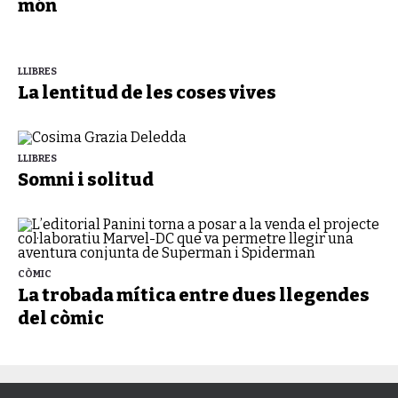
món
LLIBRES
La lentitud de les coses vives
LLIBRES
Somni i solitud
CÒMIC
La trobada mítica entre dues llegendes
del còmic