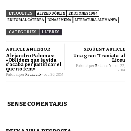
ETIQUETES
ALFRED DÖBLIN
EDICIONES 1984
EDITORIAL CÁTEDRA
IGNASI MENA
LITERATURA ALEMANYA
CATEGORIES
LLIBRES
ARTICLE ANTERIOR
SEGÜENT ARTICLE
Alejandro Palomas:
Una gran ‘Traviata’ al
«Oblidem que la vida
Liceu
s’acaba per justificar el
Publicat per
Redacció
-
oct. 22,
que no fem»
2014
Publicat per
Redacció
-
oct. 20, 2014
SENSE COMENTARIS