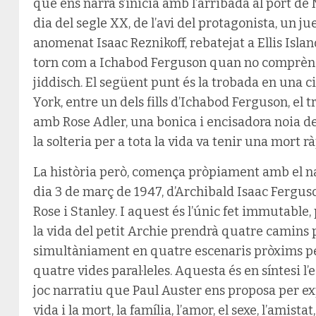
que ens narra
s’inicia amb l’arribada al port d
dia del segle XX, de l’avi del protagonista, un 
anomenat Isaac Reznikoff, rebatejat a Ellis Isla
torn com a Ichabod Ferguson quan no comprèn el
jiddisch. El següent punt és la trobada en una ci
York, entre un dels fills d’Ichabod Ferguson, el 
amb Rose Adler, una bonica i encisadora noia de
la solteria per a tota la vida va tenir una mort rà
La història però, comença pròpiament amb el na
dia 3 de març de 1947, d’Archibald Isaac Ferguso
Rose i Stanley. I aquest és l’únic fet immutabl
la vida del petit Archie prendrà quatre camins 
simultàniament en quatre escenaris pròxims per
quatre vides paral·leles. Aquesta és en síntesi l’
joc narratiu que Paul Auster ens proposa per ex
vida i la mort, la família, l’amor, el sexe, l’amistat