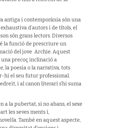
atura antiga i contemporània són una
 exhaustiva d’autors i de títols, el
son són grans lectors. Diversos
é la funció de prescriure un
mació del jove Archie. Aquest
r una precoç inclinació a
, la poesia o la narrativa, tots
-hi el seu futur professional.
reït, i al canon literari s’hi suma
a la pubertat, si no abans, el sexe
t les seves ments i,
ovel·la. També en aquest aspecte,
una diversitat d’opcions i