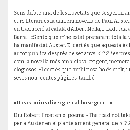
Sens dubte una de les novetats que s’esperen a
curs literari és la darrera novel·la de Paul Auster
en traducció al català d’Albert Nolla, i traduïda
Barral. «Sento que m’he estat preparant tota la 
ha manifestat Auster. El cert és que aquesta és 
autor publica després de set anys.
4 3 2 1
es pres
com la novel·la més ambiciosa, exigent, memorab
elogiosos. El cert és que ambiciosa ho és molt, 
seves nou-centes pàgines, també.
«Dos camins divergien al bosc groc…»
Diu Robert Frost en el poema «The road not take
per a Auster en el plantejament general de
4 3 2