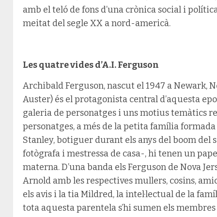
amb el teló de fons d’una crònica social i políti
meitat del segle XX a nord-americà.
Les quatre vides d’A.I. Ferguson
Archibald Ferguson, nascut el 1947 a Newark, N
Auster) és el protagonista central d’aquesta e
galeria de personatges i uns motius temàtics rec
personatges, a més de la petita família formada 
Stanley, botiguer durant els anys del boom del se
fotògrafa i mestressa de casa-, hi tenen un paper
materna. D’una banda els Ferguson de Nova Jerse
Arnold amb les respectives mullers, cosins, amic
els avis i la tia Mildred, la intel·lectual de la fam
tota aquesta parentela s’hi sumen els membres