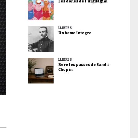
Les dones de l’aiguagim
LLIBRES
Un home íntegre
LLIBRES
Rere les passes de Sand i
Chopin