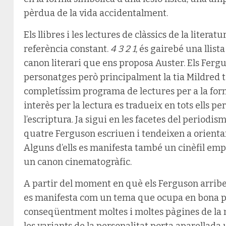
pèrdua de la vida accidentalment.
Els llibres i les lectures de clàssics de la liter
referència constant.
4 3 2 1
, és gairebé una llista
canon literari que ens proposa Auster. Els Fergu
personatges però principalment la tia Mildred t
completíssim programa de lectures per a la for
interès per la lectura es tradueix en tots ells pe
l’escriptura. Ja sigui en les facetes del periodisme
quatre Ferguson escriuen i tendeixen a orientar
Alguns d’ells es manifesta també un cinèfil emped
un canon cinematogràfic.
A partir del moment en què els Ferguson arriben 
es manifesta com un tema que ocupa en bona par
conseqüentment moltes i moltes pàgines de la n
les variants de la personalitat porta aparellada 