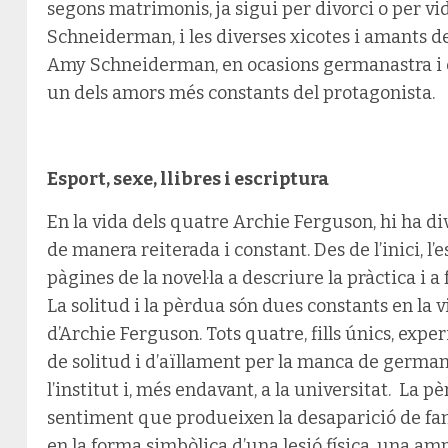
segons matrimonis, ja sigui per divorci o per vid
Schneiderman, i les diverses xicotes i amants de 
Amy Schneiderman, en ocasions germanastra i e
un dels amors més constants del protagonista.
Esport, sexe, llibres i escriptura
En la vida dels quatre Archie Ferguson, hi ha d
de manera reiterada i constant. Des de l’inici, l’
pàgines de la novel·la a descriure la pràctica i a
La solitud i la pèrdua són dues constants en la 
d’Archie Ferguson. Tots quatre, fills únics, exp
de solitud i d’aïllament per la manca de germans
l’institut i, més endavant, a la universitat. La p
sentiment que produeixen la desaparició de fami
en la forma simbòlica d’una lesió física, una amp