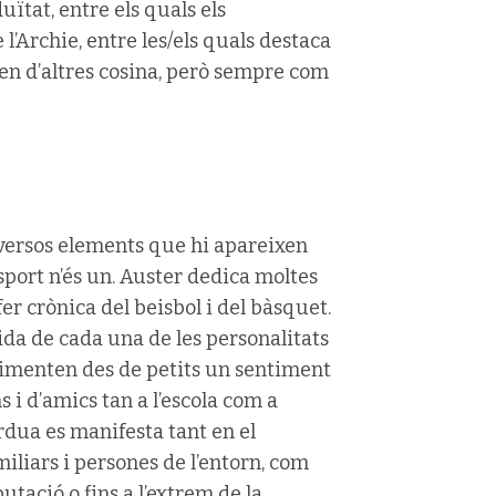
uïtat, entre els quals els
l’Archie, entre les/els quals destaca
n d’altres cosina, però sempre com
iversos elements que hi apareixen
esport n’és un. Auster dedica moltes
 fer crònica del beisbol i del bàsquet.
vida de cada una de les personalitats
erimenten des de petits un sentiment
 i d’amics tan a l’escola com a
èrdua es manifesta tant en el
liars i persones de l’entorn, com
utació o fins a l’extrem de la