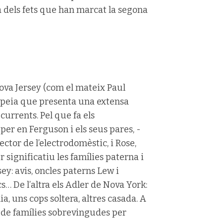
ca dels fets que han marcat la segona
ova Jersey (com el mateix Paul
popeia que presenta una extensa
urrents. Pel que fa els
per en Ferguson i els seus pares, -
ctor de l’electrodomèstic, i Rose,
 significatiu les famílies paterna i
y: avis, oncles paterns Lew i
s… De l’altra els Adler de Nova York:
ília, uns cops soltera, altres casada. A
 de famílies sobrevingudes per