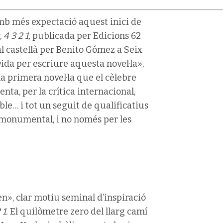
mb més expectació aquest inici de
,
4 3 2 1,
publicada per Edicions 62
 al castellà per Benito Gómez a Seix
vida per escriure aquesta novel·la»,
la primera novel·la que el cèlebre
enta, per la crítica internacional,
le… i tot un seguit de qualificatius
i monumental, i no només per les
n», clar motiu seminal d’inspiració
 1.
El quilòmetre zero del llarg camí