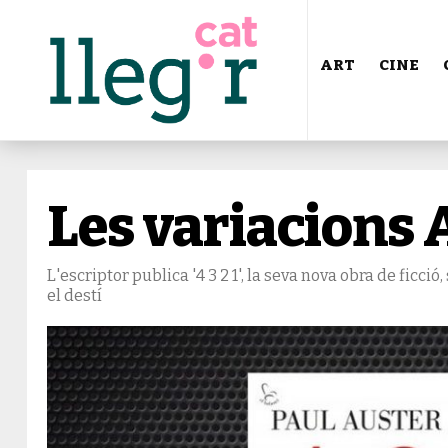
ART
CINE
Les variacions 
L'escriptor publica '4 3 2 1', la seva nova obra de ficció
el destí