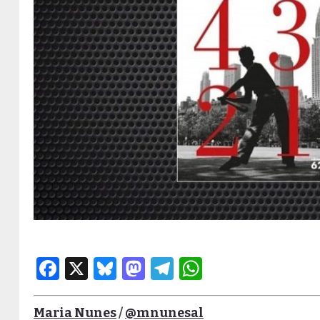
Facebook
X
Bluesky
Mastodon
Telegram
WhatsApp
Maria Nunes
/
@mnunesal