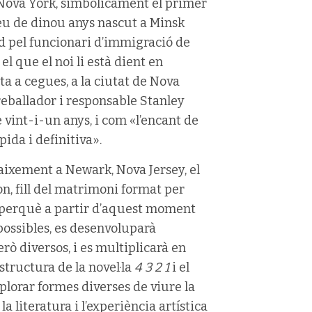
e Nova York, simbòlicament el primer
jueu de dinou anys nascut a Minsk
nd pel funcionari d’immigració de
 que el noi li està dient en
ta a cegues, a la ciutat de Nova
treballador i responsable Stanley
 vint-i-un anys, i com «l’encant de
pida i definitiva».
ixement a Newark, Nova Jersey, el
n, fill del matrimoni format per
e, perquè a partir d’aquest moment
possibles, es desenvoluparà
ò diversos, i es multiplicarà en
estructura de la novel·la
4 3 2 1
i el
plorar formes diverses de viure la
, la literatura i l’experiència artística