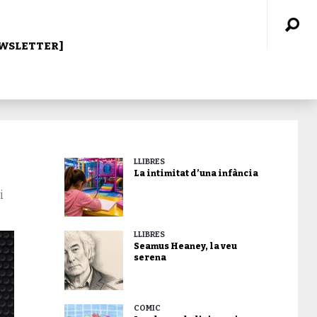
WSLETTER]
LLIBRES
La intimitat d’una infància
i
LLIBRES
Seamus Heaney, la veu
serena
CÒMIC