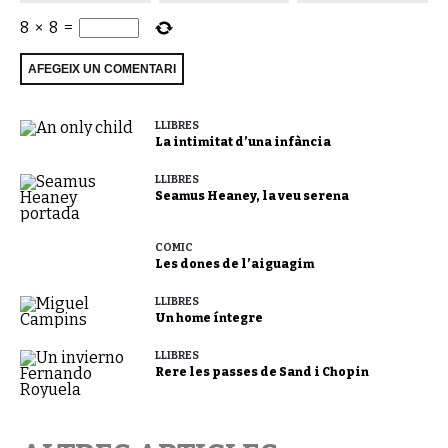
8
×
8
=
LLIBRES
La intimitat d’una infància
LLIBRES
Seamus Heaney, la veu serena
CÒMIC
Les dones de l’aiguagim
LLIBRES
Un home íntegre
LLIBRES
Rere les passes de Sand i Chopin