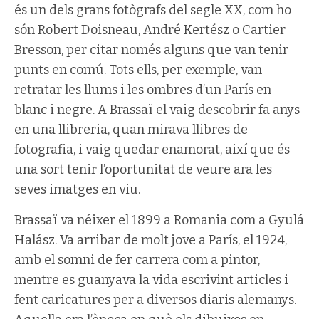
és un dels grans fotògrafs del segle XX, com ho
són Robert Doisneau, André Kertész o Cartier
Bresson, per citar només alguns que van tenir
punts en comú. Tots ells, per exemple, van
retratar les llums i les ombres d’un París en
blanc i negre. A Brassaï el vaig descobrir fa anys
en una llibreria, quan mirava llibres de
fotografia, i vaig quedar enamorat, així que és
una sort tenir l’oportunitat de veure ara les
seves imatges en viu.
Brassaï va néixer el 1899 a Romania com a Gyulá
Halász. Va arribar de molt jove a París, el 1924,
amb el somni de fer carrera com a pintor,
mentre es guanyava la vida escrivint articles i
fent caricatures per a diversos diaris alemanys.