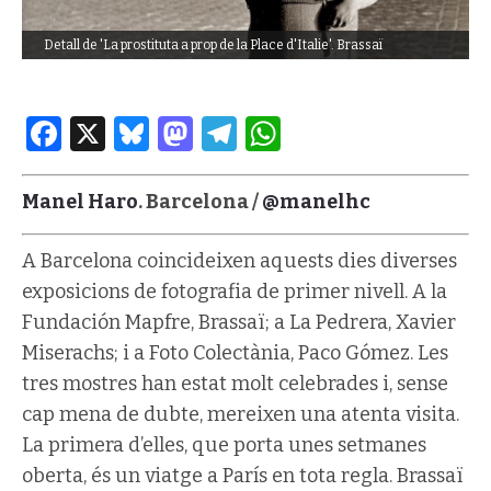
Detall de 'La prostituta a prop de la Place d'Italie'. Brassaï
Facebook
X
Bluesky
Mastodon
Telegram
WhatsApp
Manel Haro
. Barcelona /
@manelhc
A Barcelona coincideixen aquests dies diverses
exposicions de fotografia de primer nivell. A la
Fundación Mapfre, Brassaï; a La Pedrera, Xavier
Miserachs; i a Foto Colectània, Paco Gómez. Les
tres mostres han estat molt celebrades i, sense
cap mena de dubte, mereixen una atenta visita.
La primera d’elles, que porta unes setmanes
oberta, és un viatge a París en tota regla. Brassaï