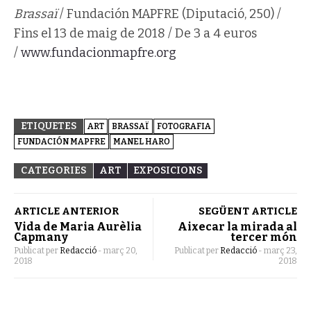
Brassaï
/ Fundación MAPFRE (Diputació, 250) /
Fins el 13 de maig de 2018 / De 3 a 4 euros
/
www.fundacionmapfre.org
ETIQUETES
ART
BRASSAÏ
FOTOGRAFIA
FUNDACIÓN MAPFRE
MANEL HARO
CATEGORIES
ART
EXPOSICIONS
ARTICLE ANTERIOR
SEGÜENT ARTICLE
Vida de Maria Aurèlia
Aixecar la mirada al
Capmany
tercer món
Publicat per
Redacció
-
març 20,
Publicat per
Redacció
-
març 23,
2018
2018