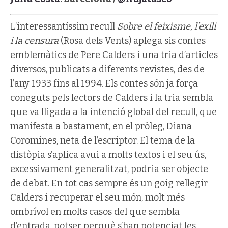
L’interessantíssim recull
Sobre el feixisme, l’exili
i la censura
(Rosa dels Vents) aplega sis contes
emblemàtics de Pere Calders i una tria d’articles
diversos, publicats a diferents revistes, des de
l’any 1933 fins al 1994. Els contes són ja força
coneguts pels lectors de Calders i la tria sembla
que va lligada a la intenció global del recull, que
manifesta a bastament, en el pròleg, Diana
Coromines, neta de l’escriptor. El tema de la
distòpia s’aplica avui a molts textos i el seu ús,
excessivament generalitzat, podria ser objecte
de debat. En tot cas sempre és un goig rellegir
Calders i recuperar el seu món, molt més
ombrívol en molts casos del que sembla
d’entrada, potser perquè s’han potenciat les