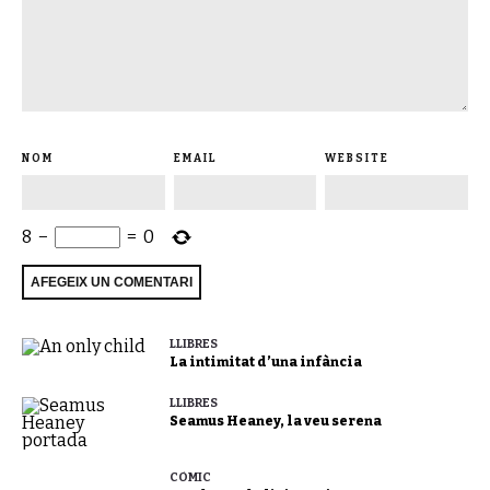
NOM
EMAIL
WEBSITE
8
−
=
0
LLIBRES
La intimitat d’una infància
LLIBRES
Seamus Heaney, la veu serena
CÒMIC