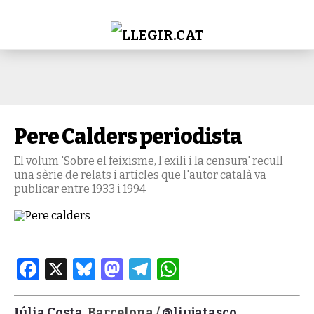
Pere Calders periodista
El volum 'Sobre el feixisme, l’exili i la censura' recull
una sèrie de relats i articles que l'autor català va
publicar entre 1933 i 1994
Facebook
X
Bluesky
Mastodon
Telegram
WhatsApp
Júlia Costa
. Barcelona /
@liujatasco