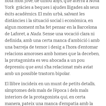
noia molt jove, de dinou anys, que aterra a Nova
York gràcies a beques i ajudes lligades als seus
èxits acadèmics. El món urbà, salvant les
distàncies i la situació social i econòmica, en
algun moment m’ha fet pensar en la Barcelona
de Laforet, a
Nada.
Sense una vocació clara ni
definida, amb una certa manca d’ambició i amb
una barreja de temor i desig a l’hora d’entomar
relacions amoroses amb homes que la deceben,
la protagonista es veu abocada a un pou
depressiu que avui s’ha relacionat més aviat
amb un possible trastorn bipolar.
El llibre incideix en un munt de petits detalls,
símptomes dels mals de l’època i dels mals
interiors de la protagonista qui, en certa
manera, pateix una manca d’empatia amb la