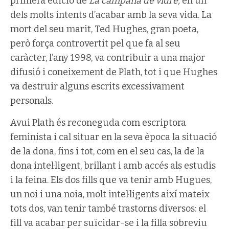
primera edició de
La campana de vidre,
en un
dels molts intents d’acabar amb la seva vida. La
mort del seu marit, Ted Hughes, gran poeta,
però força controvertit pel que fa al seu
caràcter, l’any 1998, va contribuir a una major
difusió i coneixement de Plath, tot i que Hughes
va destruir alguns escrits excessivament
personals.
Avui Plath és reconeguda com escriptora
feminista i cal situar en la seva època la situació
de la dona, fins i tot, com en el seu cas, la de la
dona intel·ligent, brillant i amb accés als estudis
i la feina. Els dos fills que va tenir amb Hugues,
un noi i una noia, molt intel·ligents així mateix
tots dos, van tenir també trastorns diversos: el
fill va acabar per suïcidar-se i la filla sobreviu