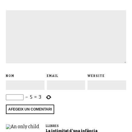
NOM
EMAIL
WEBSITE
−
5
=
3
LLIBRES
La intimitat d’una infància