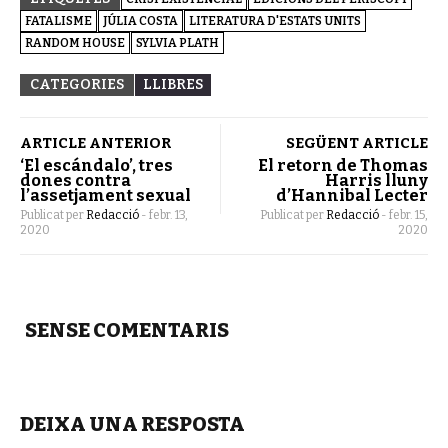
FATALISME
JÚLIA COSTA
LITERATURA D'ESTATS UNITS
RANDOM HOUSE
SYLVIA PLATH
CATEGORIES
LLIBRES
ARTICLE ANTERIOR
SEGÜENT ARTICLE
‘El escándalo’, tres
El retorn de Thomas
dones contra
Harris lluny
l’assetjament sexual
d’Hannibal Lecter
Publicat per
Redacció
-
febr. 13,
Publicat per
Redacció
-
febr. 15,
2020
2020
SENSE COMENTARIS
DEIXA UNA RESPOSTA