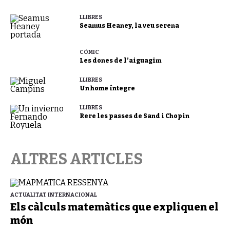
LLIBRES
Seamus Heaney, la veu serena
CÒMIC
Les dones de l’aiguagim
LLIBRES
Un home íntegre
LLIBRES
Rere les passes de Sand i Chopin
ALTRES ARTICLES
ACTUALITAT INTERNACIONAL
Els càlculs matemàtics que expliquen el
món