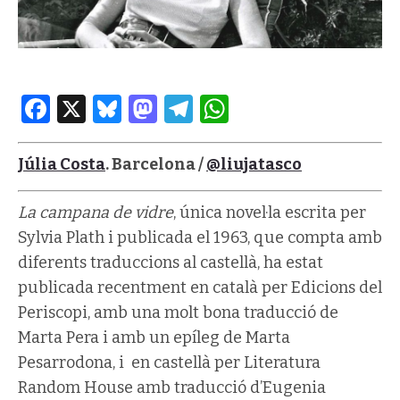
Facebook
X
Bluesky
Mastodon
Telegram
WhatsApp
Júlia Costa
. Barcelona /
@liujatasco
La campana de vidre
, única novel·la escrita per
Sylvia Plath i publicada el 1963, que compta amb
diferents traduccions al castellà, ha estat
publicada recentment en català per Edicions del
Periscopi, amb una molt bona traducció de
Marta Pera i amb un epíleg de Marta
Pesarrodona, i en castellà per Literatura
Random House amb traducció d’Eugenia