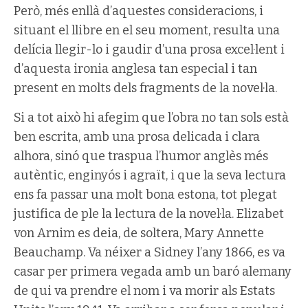
Però, més enllà d’aquestes consideracions, i
situant el llibre en el seu moment, resulta una
delícia llegir-lo i gaudir d’una prosa excel·lent i
d’aquesta ironia anglesa tan especial i tan
present en molts dels fragments de la novel·la.
Si a tot això hi afegim que l’obra no tan sols està
ben escrita, amb una prosa delicada i clara
alhora, sinó que traspua l’humor anglès més
autèntic, enginyós i agraït, i que la seva lectura
ens fa passar una molt bona estona, tot plegat
justifica de ple la lectura de la novel·la. Elizabet
von Arnim es deia, de soltera, Mary Annette
Beauchamp. Va néixer a Sidney l’any 1866, es va
casar per primera vegada amb un baró alemany
de qui va prendre el nom i va morir als Estats