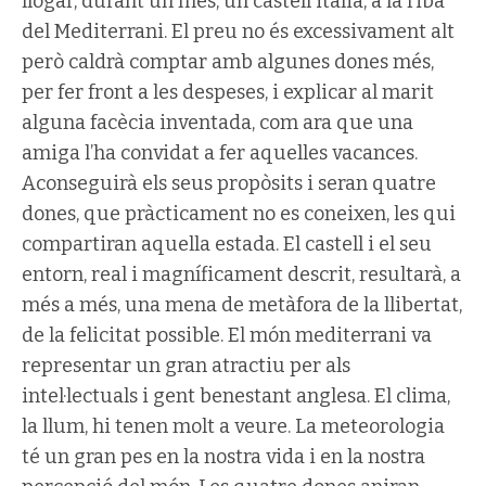
llogar, durant un mes, un castell italià, a la riba
del Mediterrani. El preu no és excessivament alt
però caldrà comptar amb algunes dones més,
per fer front a les despeses, i explicar al marit
alguna facècia inventada, com ara que una
amiga l’ha convidat a fer aquelles vacances.
Aconseguirà els seus propòsits i seran quatre
dones, que pràcticament no es coneixen, les qui
compartiran aquella estada. El castell i el seu
entorn, real i magníficament descrit, resultarà, a
més a més, una mena de metàfora de la llibertat,
de la felicitat possible. El món mediterrani va
representar un gran atractiu per als
intel·lectuals i gent benestant anglesa. El clima,
la llum, hi tenen molt a veure. La meteorologia
té un gran pes en la nostra vida i en la nostra