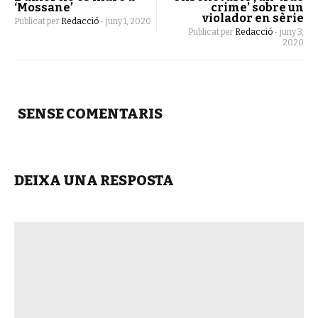
‘Mossane’
crime’ sobre un
violador en sèrie
Publicat per
Redacció
-
juny 1, 2020
Publicat per
Redacció
-
juny 3,
2020
SENSE COMENTARIS
DEIXA UNA RESPOSTA