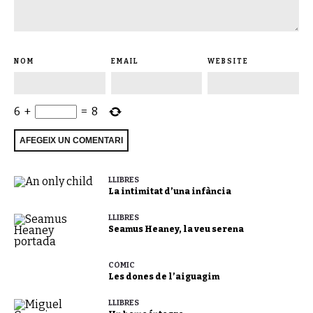
NOM
EMAIL
WEBSITE
6
+
=
8
LLIBRES
La intimitat d’una infància
LLIBRES
Seamus Heaney, la veu serena
CÒMIC
Les dones de l’aiguagim
LLIBRES