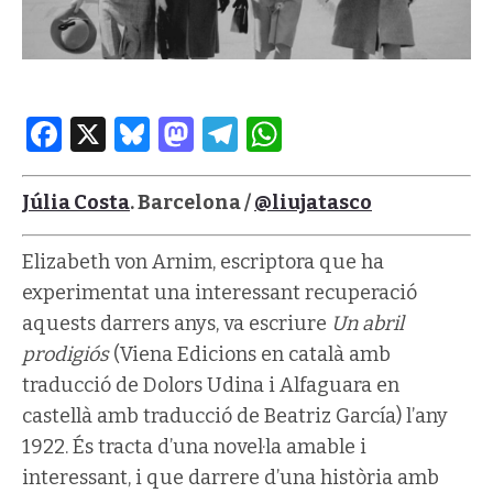
Facebook
X
Bluesky
Mastodon
Telegram
WhatsApp
Júlia Costa
. Barcelona /
@liujatasco
Elizabeth von Arnim, escriptora que ha
experimentat una interessant recuperació
aquests darrers anys, va escriure
Un abril
prodigiós
(Viena Edicions en català amb
traducció de Dolors Udina i Alfaguara en
castellà amb traducció de Beatriz García) l’any
1922. És tracta d’una novel·la amable i
interessant, i que darrere d’una història amb