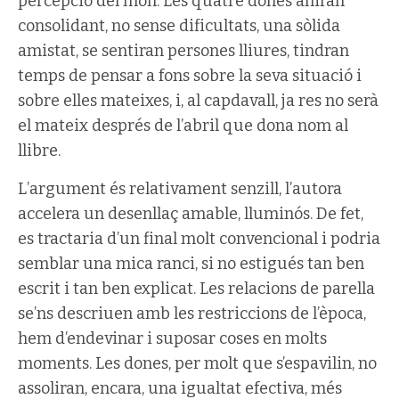
percepció del món. Les quatre dones aniran
consolidant, no sense dificultats, una sòlida
amistat, se sentiran persones lliures, tindran
temps de pensar a fons sobre la seva situació i
sobre elles mateixes, i, al capdavall, ja res no serà
el mateix després de l’abril que dona nom al
llibre.
L’argument és relativament senzill, l’autora
accelera un desenllaç amable, lluminós. De fet,
es tractaria d’un final molt convencional i podria
semblar una mica ranci, si no estigués tan ben
escrit i tan ben explicat. Les relacions de parella
se’ns descriuen amb les restriccions de l’època,
hem d’endevinar i suposar coses en molts
moments. Les dones, per molt que s’espavilin, no
assoliran, encara, una igualtat efectiva, més