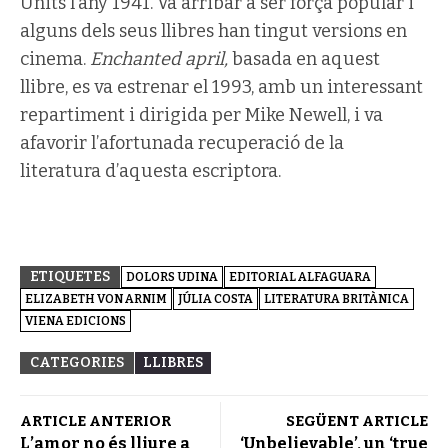
Units l’any 1941. Va arribar a ser força popular i
alguns dels seus llibres han tingut versions en
cinema.
Enchanted april,
basada en aquest
llibre, es va estrenar el 1993, amb un interessant
repartiment i dirigida per Mike Newell, i va
afavorir l’afortunada recuperació de la
literatura d’aquesta escriptora.
ETIQUETES
DOLORS UDINA
EDITORIAL ALFAGUARA
ELIZABETH VON ARNIM
JÚLIA COSTA
LITERATURA BRITÀNICA
VIENA EDICIONS
CATEGORIES
LLIBRES
ARTICLE ANTERIOR
SEGÜENT ARTICLE
L’amor no és lliure a
‘Unbelievable’, un ‘true