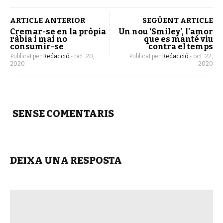
ARTICLE ANTERIOR
SEGÜENT ARTICLE
Cremar-se en la pròpia
Un nou ‘Smiley’, l’amor
ràbia i mai no
que es manté viu
consumir-se
contra el temps
Publicat per
Redacció
-
oct. 20,
Publicat per
Redacció
-
oct. 22,
2020
2020
SENSE COMENTARIS
DEIXA UNA RESPOSTA