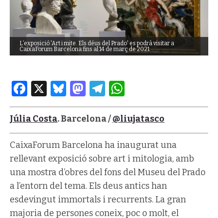
L’exposició 'Art i mite. Els déus del Prado' es podrà visitar a
CaixaForum Barcelona fins al 14 de març de 2021.
Facebook
X
Bluesky
Mastodon
Telegram
WhatsApp
Júlia Costa
. Barcelona /
@liujatasco
CaixaForum Barcelona ha inaugurat una
rellevant exposició sobre art i mitologia, amb
una mostra d’obres del fons del Museu del Prado
a l’entorn del tema. Els deus antics han
esdevingut immortals i recurrents. La gran
majoria de persones coneix, poc o molt, el