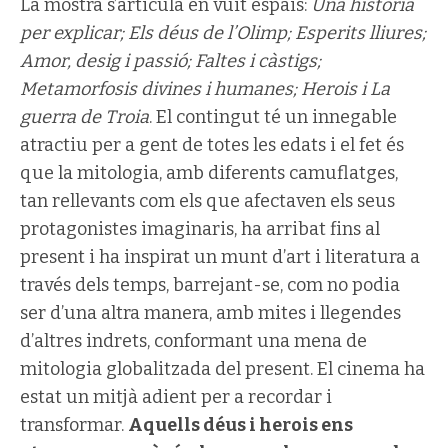
La mostra s’articula en vuit espais:
Una història
per explicar; Els déus de l’Olimp; Esperits lliures;
Amor, desig i passió; Faltes i càstigs;
Metamorfosis divines i humanes; Herois i La
guerra de Troia
. El contingut té un innegable
atractiu per a gent de totes les edats i el fet és
que la mitologia, amb diferents camuflatges,
tan rellevants com els que afectaven els seus
protagonistes imaginaris, ha arribat fins al
present i ha inspirat un munt d’art i literatura a
través dels temps, barrejant-se, com no podia
ser d’una altra manera, amb mites i llegendes
d’altres indrets, conformant una mena de
mitologia globalitzada del present. El cinema ha
estat un mitjà adient per a recordar i
transformar.
Aquells déus i herois ens