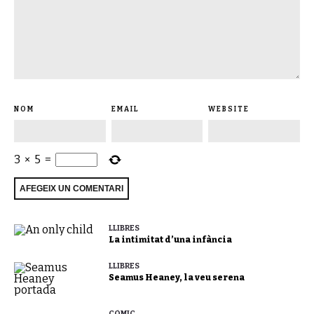
NOM
EMAIL
WEBSITE
3
×
5
=
LLIBRES
La intimitat d’una infància
LLIBRES
Seamus Heaney, la veu serena
CÒMIC