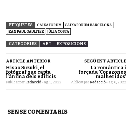
ETIQUETES
CAIXAFORUM
CAIXAFORUM BARCELONA
JEAN PAUL GAULTIER
JÚLIA COSTA
CATEGORIES
ART
EXPOSICIONS
ARTICLE ANTERIOR
SEGÜENT ARTICLE
Hisao Suzuki, el
La romàntica i
fotògraf que capta
forçada ‘Corazones
l’ànima dels edificis
malheridos’
Publicat per
Redacció
-
ag. 3, 2022
Publicat per
Redacció
-
ag. 6, 2022
SENSE COMENTARIS