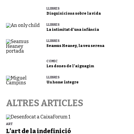
LLIBRES
Disquisicions sobre la vida
LLIBRES
La intimitat d’una infància
LLIBRES
Seamus Heaney, la veu serena
CÒMIC
Les dones de l’aiguagim
LLIBRES
Un home íntegre
ALTRES ARTICLES
ART
L’art de la indefinició