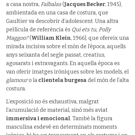
a casa nostra,
Falbalas
(
Jacques Becker
, 1945),
ambientada en una casa de costura, que
Gaultier va descobrir d’adolescent. Una altra
pel·lícula de referència és
Qui ets tu, Polly
Maggoo?
(
William Klein
, 1966), que ofereix una
mirada incisiva sobre el món de l’època, aquells
anys seixanta del segle passat, creatius,
agosarats i extravagants. En aquella època es
van oferir imatges iròniques sobre les models, el
glamour
o la
clientela burgesa
del món de l’alta
costura.
L’exposició no és exhaustiva, malgrat
l’acumulació de material, sinó més aviat
immersiva i emocional
. També la figura
masculina esdevé en determinats moments