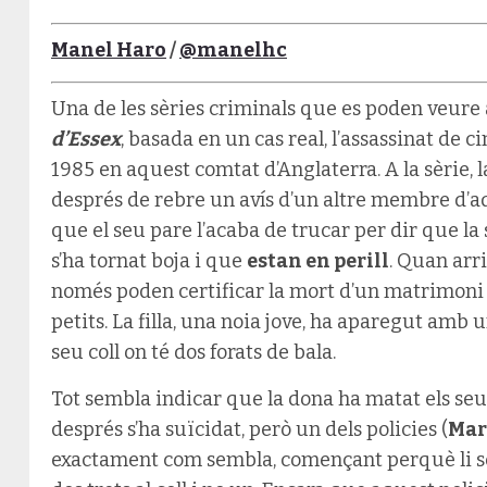
Manel Haro
/
@manelhc
Una de les sèries criminals que es poden veure 
d’Essex
, basada en un cas real, l’assassinat de 
1985 en aquest comtat d’Anglaterra. A la sèrie, la 
després de rebre un avís d’un altre membre d’a
que el seu pare l’acaba de trucar per dir que la
s’ha tornat boja i que
estan en perill
. Quan arri
només poden certificar la mort d’un matrimoni gra
petits. La filla, una noia jove, ha aparegut amb
seu coll on té dos forats de bala.
Tot sembla indicar que la dona ha matat els seus 
després s’ha suïcidat, però un dels policies (
Mar
exactament com sembla, començant perquè li s