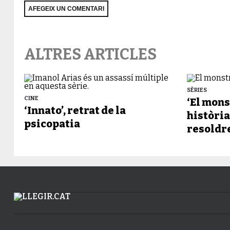
ALTRES ARTICLES
SÈRIES
CINE
‘El mons
‘Innato’, retrat de la
història
psicopatia
resoldr