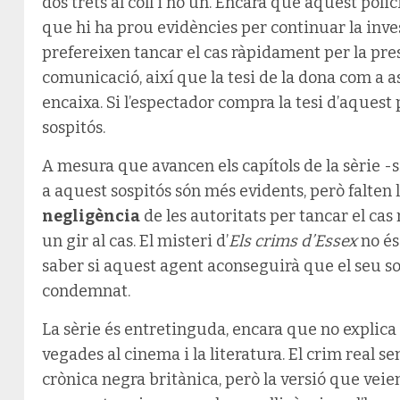
dos trets al coll i no un. Encara que aquest polic
que hi ha prou evidències per continuar la inves
prefereixen tancar el cas ràpidament per la press
comunicació, així que la tesi de la dona com a as
encaixa. Si l’espectador compra la tesi d’aquest 
sospitós.
A mesura que avancen els capítols de la sèrie -si
a aquest sospitós són més evidents, però falten l
negligència
de les autoritats per tancar el cas
un gir al cas. El misteri d’
Els crims d’Essex
no és 
saber si aquest agent aconseguirà que el seu sos
condemnat.
La sèrie és entretinguda, encara que no explica
vegades al cinema i la literatura. El crim real 
crònica negra britànica, però la versió que vei