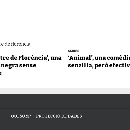
SÈRIES
tre de Florència’, una
‘Animal’, una comèdi
 negra sense
senzilla, però efecti
e
QUI SOM?
PROTECCIÓ DE DADES