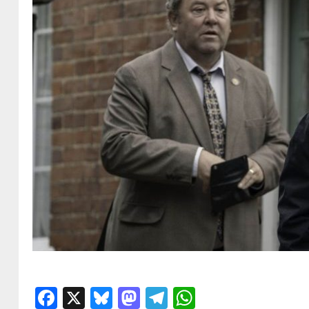
Facebook
X
Bluesky
Mastodon
Telegram
WhatsApp