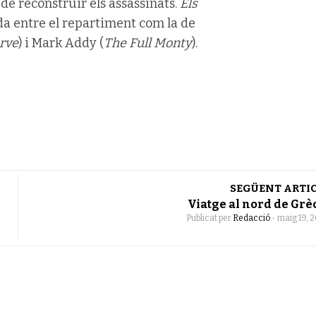
 de reconstruir els assassinats.
Els
 entre el repartiment com la de
rve
) i Mark Addy (
The Full Monty
).
SEGÜENT ARTI
Viatge al nord de Grè
Publicat per
Redacció
-
maig 19, 