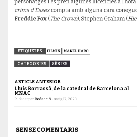
personatges i es pren algunes llicències a l’hora
crims d’Essex
compta amb alguna cara coneguda
Freddie Fox
(
The Crown
), Stephen Graham (
Hie
ETIQUETES
FILMIN
MANEL HARO
CATEGORIES
SÈRIES
ARTICLE ANTERIOR
Lluís Borrassà, de la catedral de Barcelona al
MNAC
Publicat per
Redacció
-
maig 17, 2023
SENSE COMENTARIS