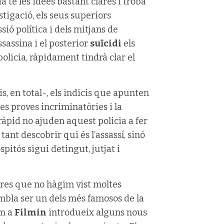
ia té les idees bastant clares i troba
tigació, els seus superiors
ió política i dels mitjans de
sassina i el posterior
suïcidi
els
policia, ràpidament tindrà clar el
s, en total-, els indicis que apunten
es proves incriminatòries i la
 ràpid no ajuden aquest policia a fer
tant descobrir qui és l’assassí, sinó
pitós sigui detingut, jutjat i
 res que no hàgim vist moltes
sembla ser un dels més famosos de la
em a
Filmin
introdueix alguns nous