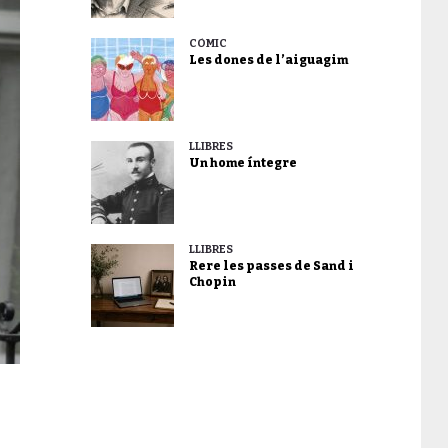
CÒMIC
Les dones de l’aiguagim
LLIBRES
Un home íntegre
LLIBRES
Rere les passes de Sand i
Chopin