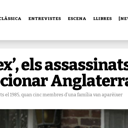
CLÀSSICA
ENTREVISTES
ESCENA
LLIBRES
[NE
ex’, els assassinat
cionar Anglaterr
uts el 1985, quan cinc membres d’una família van aparèixer