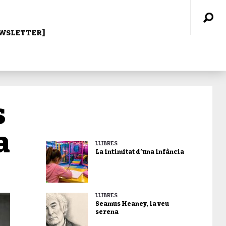
WSLETTER]
s
a
LLIBRES
La intimitat d’una infància
LLIBRES
Seamus Heaney, la veu
serena