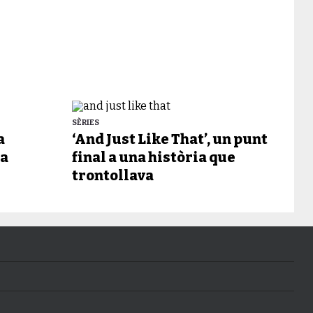
SÈRIES
a
‘And Just Like That’, un punt
va
final a una història que
trontollava