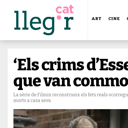
ART
CINE
‘Els crims d’Ess
que van commo
La sèrie de Filmin reconstrueix els fets reals ocorreg
morts a casa seva