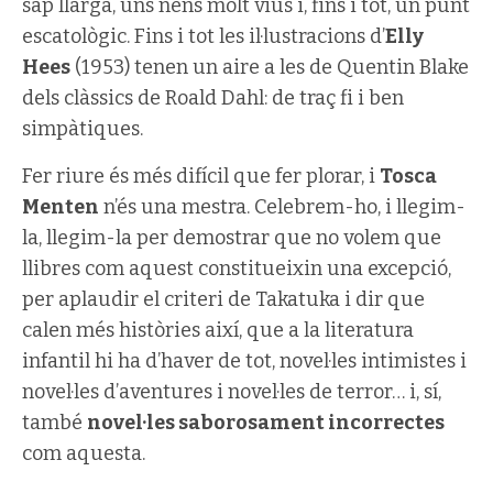
sap llarga, uns nens molt vius i, fins i tot, un punt
escatològic. Fins i tot les il·lustracions d’
Elly
Hees
(1953) tenen un aire a les de Quentin Blake
dels clàssics de Roald Dahl: de traç fi i ben
simpàtiques.
Fer riure és més difícil que fer plorar, i
Tosca
Menten
n’és una mestra. Celebrem-ho, i llegim-
la, llegim-la per demostrar que no volem que
llibres com aquest constitueixin una excepció,
per aplaudir el criteri de Takatuka i dir que
calen més històries així, que a la literatura
infantil hi ha d’haver de tot, novel·les intimistes i
novel·les d’aventures i novel·les de terror… i, sí,
també
novel·les saborosament incorrectes
com aquesta.