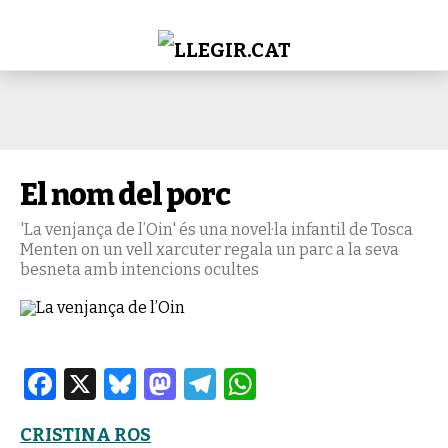
El nom del porc
'La venjança de l’Oin' és una novel·la infantil de Tosca
Menten on un vell xarcuter regala un parc a la seva
besneta amb intencions ocultes
Facebook
X
Bluesky
Mastodon
Telegram
WhatsApp
CRISTINA ROS