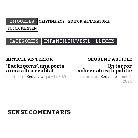
ETIQUETES
CRISTINA ROS
EDITORIAL TAKATUKA
TOSCA MENTEN
CATEGORIES
INFANTIL I JUVENIL
LLIBRES
ARTICLE ANTERIOR
SEGÜENT ARTICLE
‘Backrooms’, una porta
Un terror
a una altra realitat
sobrenatural i polític
Publicat per
Redacció
-
juny 15, 2026
Publicat per
Redacció
-
juny 17,
2026
SENSE COMENTARIS