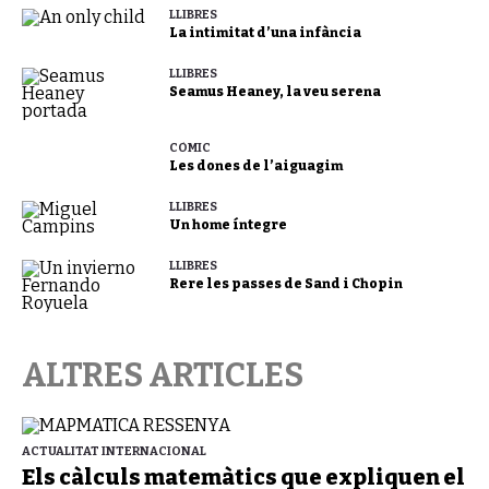
LLIBRES
La intimitat d’una infància
LLIBRES
Seamus Heaney, la veu serena
CÒMIC
Les dones de l’aiguagim
LLIBRES
Un home íntegre
LLIBRES
Rere les passes de Sand i Chopin
ALTRES ARTICLES
ACTUALITAT INTERNACIONAL
Els càlculs matemàtics que expliquen el