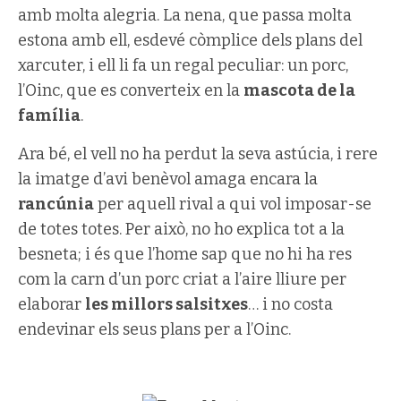
amb molta alegria. La nena, que passa molta
estona amb ell, esdevé còmplice dels plans del
xarcuter, i ell li fa un regal peculiar: un porc,
l’Oinc, que es converteix en la
mascota de la
família
.
Ara bé, el vell no ha perdut la seva astúcia, i rere
la imatge d’avi benèvol amaga encara la
rancúnia
per aquell rival a qui vol imposar-se
de totes totes. Per això, no ho explica tot a la
besneta; i és que l’home sap que no hi ha res
com la carn d’un porc criat a l’aire lliure per
elaborar
les millors salsitxes
… i no costa
endevinar els seus plans per a l’Oinc.