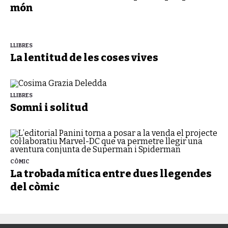
món
LLIBRES
La lentitud de les coses vives
LLIBRES
Somni i solitud
CÒMIC
La trobada mítica entre dues llegendes
del còmic