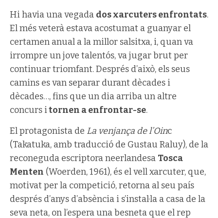
Hi havia una vegada
dos xarcuters enfrontats
.
El més veterà estava acostumat a guanyar el
certamen anual a la millor salsitxa, i, quan va
irrompre un jove talentós, va jugar brut per
continuar triomfant. Després d’això, els seus
camins es van separar durant dècades i
dècades…, fins que un dia arriba un altre
concurs i
tornen a enfrontar-se
.
El protagonista de
La venjança de l’Oin
c
(Takatuka, amb traducció de Gustau Raluy), de la
reconeguda escriptora neerlandesa
Tosca
Menten
(Woerden, 1961), és el vell xarcuter, que,
motivat per la competició, retorna al seu país
després d’anys d’absència i s’instal·la a casa de la
seva neta, on l’espera una besneta que el rep