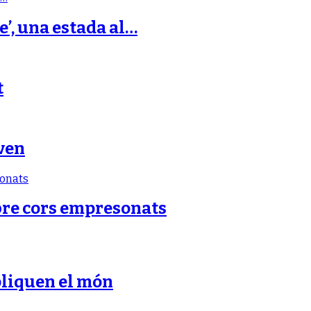
e’, una estada al…
t
ven
bre cors empresonats
pliquen el món