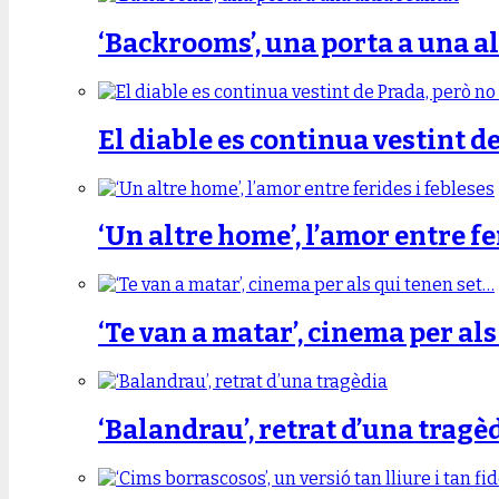
‘Backrooms’, una porta a una al
El diable es continua vestint d
‘Un altre home’, l’amor entre fe
‘Te van a matar’, cinema per al
‘Balandrau’, retrat d’una tragè