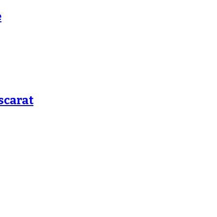
e
scarat