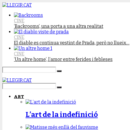
CINE
‘Backrooms’, una porta a una altra realitat
CINE
El diable es continua vestint de Prada, però no llueix…
CINE
‘Un altre home’, l’amor entre ferides i febleses
ART
L’art de la indefinició