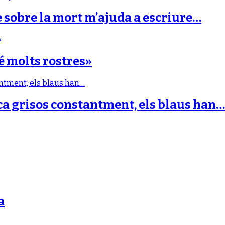
e sobre la mort m’ajuda a escriure…
é molts rostres»
ca grisos constantment, els blaus han…
a