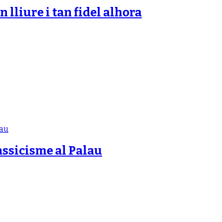
n lliure i tan fidel alhora
assicisme al Palau