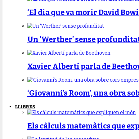
‘El dia que va morir David Bowi
Un ‘Werther’ sense profundita
Xavier Albertí parla de Beetho
‘Giovanni’s Room’, una obra so
LLIBRES
Els càlculs matemàtics que ex