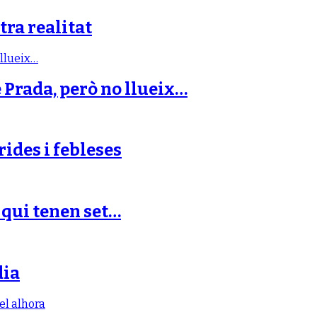
tra realitat
e Prada, però no llueix…
rides i febleses
s qui tenen set…
dia