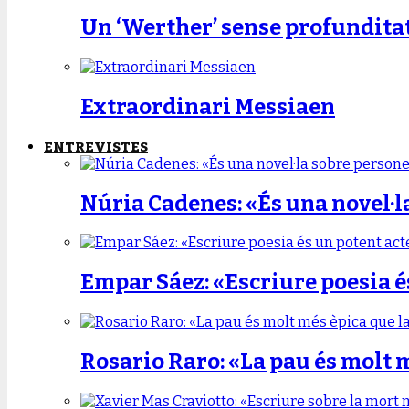
Un ‘Werther’ sense profundita
Extraordinari Messiaen
ENTREVISTES
Núria Cadenes: «És una novel·l
Empar Sáez: «Escriure poesia é
Rosario Raro: «La pau és molt 