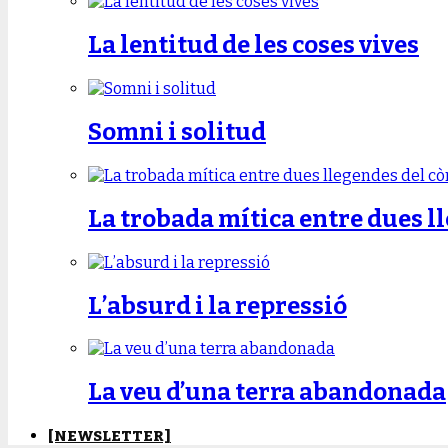
La lentitud de les coses vives
Somni i solitud
La trobada mítica entre dues l
L’absurd i la repressió
La veu d’una terra abandonada
[NEWSLETTER]