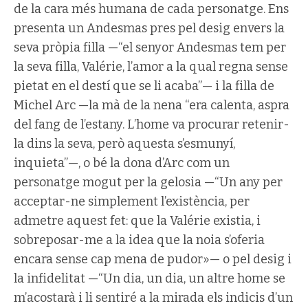
de la cara més humana de cada personatge. Ens
presenta un Andesmas pres pel desig envers la
seva pròpia filla —“el senyor Andesmas tem per
la seva filla, Valérie, l’amor a la qual regna sense
pietat en el destí que se li acaba”— i la filla de
Michel Arc —la mà de la nena “era calenta, aspra
del fang de l’estany. L’home va procurar retenir-
la dins la seva, però aquesta s’esmunyí,
inquieta”—, o bé la dona d’Arc com un
personatge mogut per la gelosia —“Un any per
acceptar-ne simplement l’existència, per
admetre aquest fet: que la Valérie existia, i
sobreposar-me a la idea que la noia s’oferia
encara sense cap mena de pudor»— o pel desig i
la infidelitat —“Un dia, un dia, un altre home se
m’acostarà i li sentiré a la mirada els indicis d’un