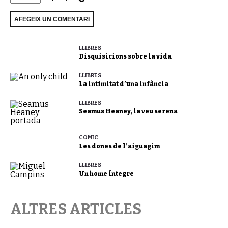
LLIBRES
Disquisicions sobre la vida
LLIBRES
La intimitat d’una infància
LLIBRES
Seamus Heaney, la veu serena
CÒMIC
Les dones de l’aiguagim
LLIBRES
Un home íntegre
ALTRES ARTICLES