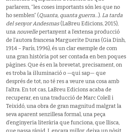
parlarem, “les coses importants són les que no
ho semblen” (
Quanta, quanta guerra…
).
La tarda
del senyor Andesmas
(LaBreu Edicions, 2015),
una
nouvelle
pertanyent a l’extensa producció
de l’autora francesa Marguerite Duras (Gia Dinh,
1914 – París, 1996), és un clar exemple de com
una gran història pot ser contada en ben poques
pàgines. Que és en la brevetat, precisament, on
es troba la il·luminació o —qui sap— que
després de tot, no té res a veure una cosa amb
l’altra. En tot cas, LaBreu Edicions acaba de
recuperar, en una traducció de Marc Colell i
Teixidó, una obra de gran magnitud malgrat la
seva aparent senzillesa formal, una peça
d’enginyeria literària que funciona, que llisca,
que passa ràpid. I, encara millor, deixa un pòsit