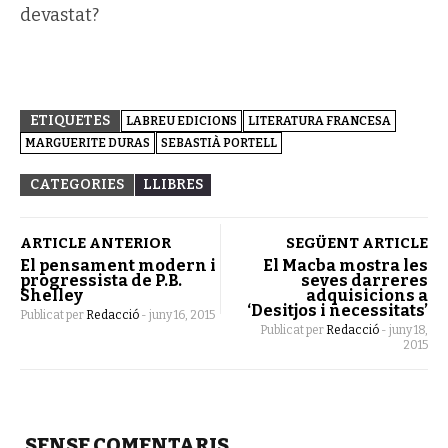
devastat?
ETIQUETES
LABREU EDICIONS
LITERATURA FRANCESA
MARGUERITE DURAS
SEBASTIÀ PORTELL
CATEGORIES
LLIBRES
ARTICLE ANTERIOR
SEGÜENT ARTICLE
El pensament modern i
El Macba mostra les
progressista de P.B.
seves darreres
Shelley
adquisicions a
‘Desitjos i necessitats’
Publicat per
Redacció
-
juny 16, 2015
Publicat per
Redacció
-
juny 18,
2015
SENSE COMENTARIS