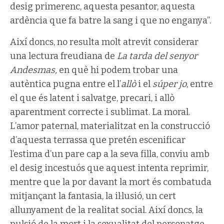
desig primerenc, aquesta pesantor, aquesta
ardència que fa batre la sang i que no enganya”.
Així doncs, no resulta molt atrevit considerar
una lectura freudiana de
La tarda del senyor
Andesmas,
en què hi podem trobar una
autèntica pugna entre el l’
allò
i el
súper jo
, entre
el que és latent i salvatge, precari, i allò
aparentment correcte i sublimat. La moral.
L’amor paternal, materialitzat en la construcció
d’aquesta terrassa que pretén escenificar
l’estima d’un pare cap a la seva filla, conviu amb
el desig incestuós que aquest intenta reprimir,
mentre que la por davant la mort és combatuda
mitjançant la fantasia, la il·lusió, un cert
allunyament de la realitat social. Així doncs, la
pulsió de la mort i la sexualitat del personatge