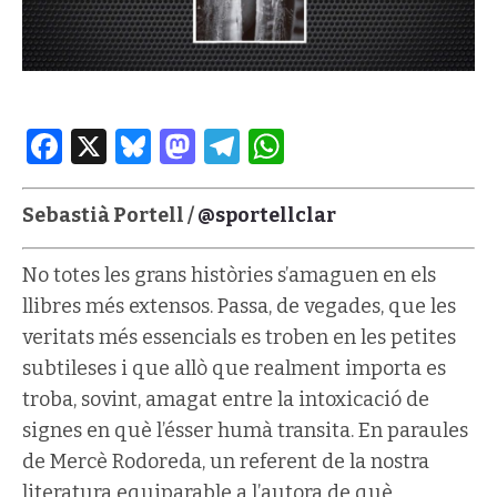
Facebook
X
Bluesky
Mastodon
Telegram
WhatsApp
Sebastià Portell /
@sportellclar
No totes les grans històries s’amaguen en els
llibres més extensos.
Passa, de vegades, que les
veritats més essencials es troben en les petites
subtileses i que allò que realment importa es
troba, sovint, amagat entre la intoxicació de
signes en què l’ésser humà transita. En paraules
de Mercè Rodoreda, un referent de la nostra
literatura equiparable a l’autora de què