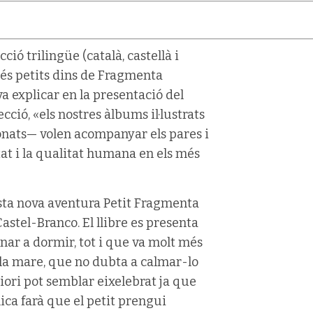
ció trilingüe (català, castellà i
és petits dins de Fragmenta
va explicar en la presentació del
ecció, «els nostres àlbums il·lustrats
ionats— volen acompanyar els pares i
itat i la qualitat humana en els més
esta nova aventura Petit Fragmenta
 Castel-Branco. El llibre es presenta
nar a dormir, tot i que va molt més
 la mare, que no dubta a calmar-lo
riori pot semblar eixelebrat ja que
ica farà que el petit prengui