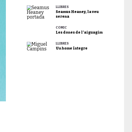
LLIBRES
Seamus Heaney, la veu
serena
CÒMIC
Les dones de l’aiguagim
LLIBRES
Un home íntegre