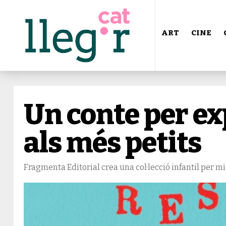
ART
CINE
Un conte per exp
als més petits
Fragmenta Editorial crea una col·lecció infantil per mil