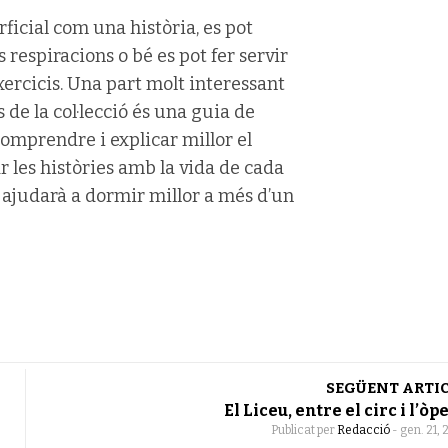
rficial com una història, es pot
 respiracions o bé es pot fer servir
xercicis. Una part molt interessant
s de la col·lecció és una guia de
 comprendre i explicar millor el
nar les històries amb la vida de cada
 ajudarà a dormir millor a més d’un
SEGÜENT ARTI
El Liceu, entre el circ i l’òp
Publicat per
Redacció
-
gen. 21, 