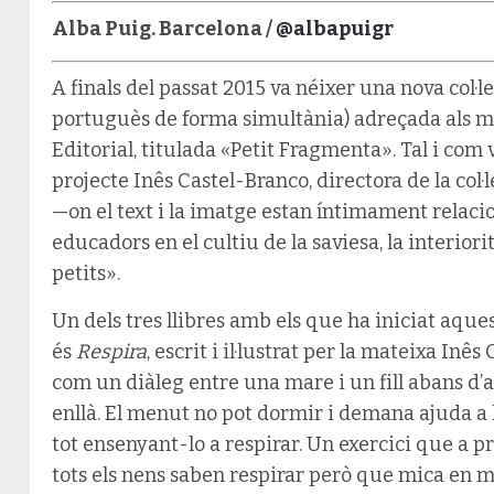
Alba Puig. Barcelona /
@albapuigr
A finals del passat 2015 va néixer una nova col·lec
portuguès de forma simultània) adreçada als m
Editorial, titulada «Petit Fragmenta». Tal i com 
projecte Inês Castel-Branco, directora de la col·l
—on el text i la imatge estan íntimament relac
educadors en el cultiu de la saviesa, la interior
petits».
Un dels tres llibres amb els que ha iniciat aqu
és
Respira
, escrit i il·lustrat per la mateixa Inês
com un diàleg entre una mare i un fill abans d’a
enllà. El menut no pot dormir i demana ajuda a
tot ensenyant-lo a respirar. Un exercici que a p
tots els nens saben respirar però que mica en m