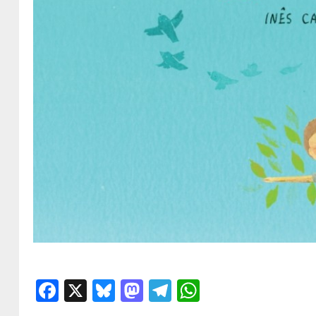
Facebook
X
Bluesky
Mastodon
Telegram
WhatsApp