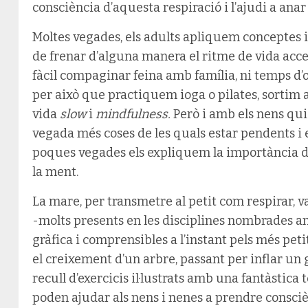
consciència d’aquesta respiració i l’ajudi a anar
Moltes vegades, els adults apliquem conceptes i 
de frenar d’alguna manera el ritme de vida acce
fàcil compaginar feina amb família, ni temps d’
per això que practiquem ioga o pilates, sortim 
vida
slow
i
mindfulness.
Però i amb els nens qui
vegada més coses de les quals estar pendents i 
poques vegades els expliquem la importància de 
la ment.
La mare, per transmetre al petit com respirar, va
-molts presents en les disciplines nombrades 
gràfica i comprensibles a l’instant pels més petit
el creixement d’un arbre, passant per inflar un g
recull d’exercicis il·lustrats amb una fantàstica 
poden ajudar als nens i nenes a prendre conscièn