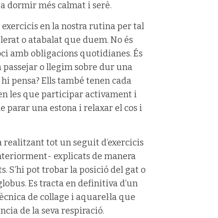
 a dormir més calmat i serè.
exercicis en la nostra rutina per tal
lerat o atabalat que duem. No és
oci amb obligacions quotidianes. És
a passejar o llegim sobre dur una
 hi pensa? Ells també tenen cada
en les que participar activament i
parar una estona i relaxar el cos i
 realitzant tot un seguit d’exercicis
anteriorment- explicats de manera
s. S’hi pot trobar la posició del gat o
lobus. Es tracta en definitiva d’un
tècnica de collage i aquarel·la que
cia de la seva respiració.