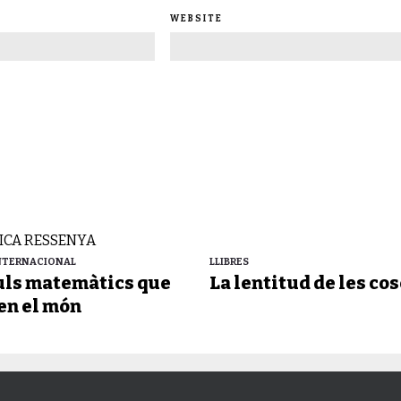
WEBSITE
INTERNACIONAL
LLIBRES
culs matemàtics que
La lentitud de les cos
en el món