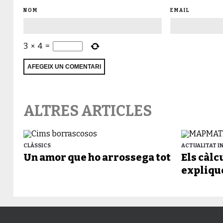
NOM
EMAIL
3
×
4
=
ALTRES ARTICLES
CLÀSSICS
ACTUALITAT 
Un amor que ho arrossega tot
Els càl
expliqu