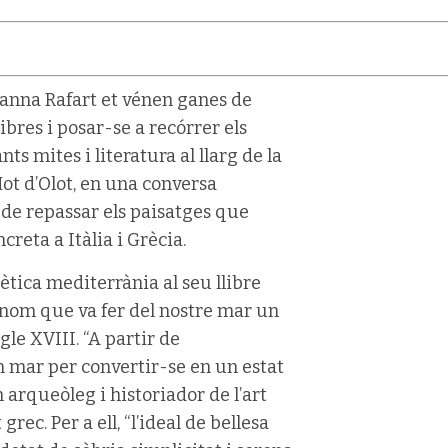
sanna Rafart et vénen ganes de
ibres i posar-se a recórrer els
ts mites i literatura al llarg de la
Mot d’Olot, en una conversa
de repassar els paisatges que
reta a Itàlia i Grècia.
tica mediterrània al seu llibre
 nom que va fer del nostre mar un
le XVIII. “A partir de
n mar per convertir-se en un estat
n arqueòleg i historiador de l’art
rec. Per a ell, “l’ideal de bellesa