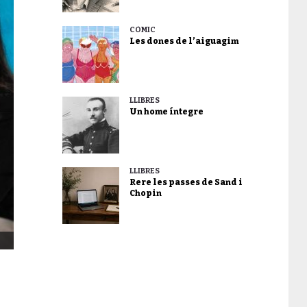
CÒMIC
Les dones de l’aiguagim
LLIBRES
Un home íntegre
LLIBRES
Rere les passes de Sand i
Chopin