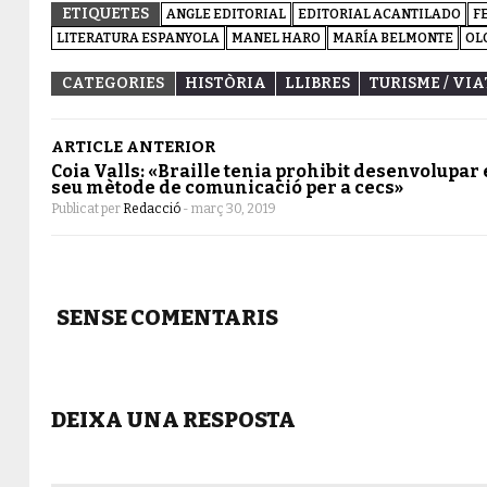
ETIQUETES
ANGLE EDITORIAL
EDITORIAL ACANTILADO
F
LITERATURA ESPANYOLA
MANEL HARO
MARÍA BELMONTE
OL
CATEGORIES
HISTÒRIA
LLIBRES
TURISME / VI
ARTICLE ANTERIOR
Coia Valls: «Braille tenia prohibit desenvolupar 
seu mètode de comunicació per a cecs»
Publicat per
Redacció
-
març 30, 2019
SENSE COMENTARIS
DEIXA UNA RESPOSTA