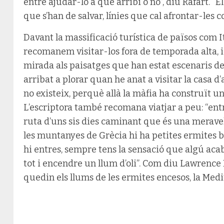
entre ajudar-lo a què arribi o no”, diu Rafart. “El
que s’han de salvar, línies que cal afrontar-les
Davant la massificació turística de països com It
recomanem visitar-los fora de temporada alta, i 
mirada als paisatges que han estat escenaris de t
arribat a plorar quan he anat a visitar la casa d
no existeix, perquè allà la màfia ha construït un
L’escriptora també recomana viatjar a peu: “ent
ruta d’uns sis dies caminant que és una meravell
les muntanyes de Grècia hi ha petites ermites b
hi entres, sempre tens la sensació que algú aca
tot i encendre un llum d’oli”.
Com diu Lawrence D
quedin els llums de les ermites encesos, la Medi