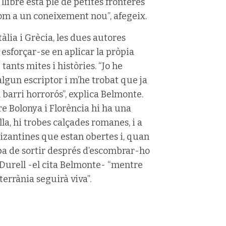
 llibre està ple de petites fronteres
 com a un coneixement nou”, afegeix.
àlia i Grècia, les dues autores
esforçar-se en aplicar la pròpia
ants mites i històries. “Jo he
’algun escriptor i m’he trobat que ja
 barri horrorós”, explica Belmonte.
re Bolonya i Florència hi ha una
a, hi trobes calçades romanes, i a
izantines que estan obertes i, quan
ba de sortir després d’escombrar-ho
urell -el cita Belmonte- “mentre
terrània seguirà viva”.