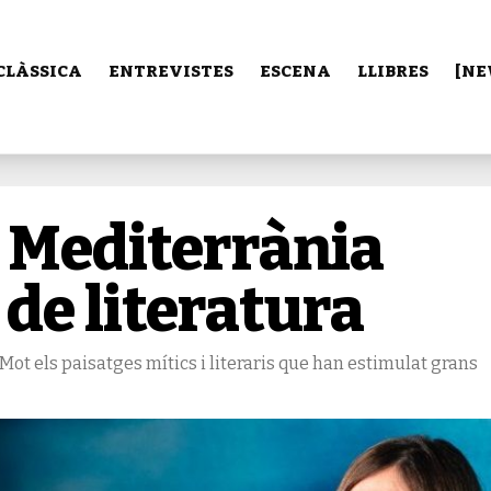
CLÀSSICA
ENTREVISTES
ESCENA
LLIBRES
[NE
 Mediterrània
 de literatura
ot els paisatges mítics i literaris que han estimulat grans