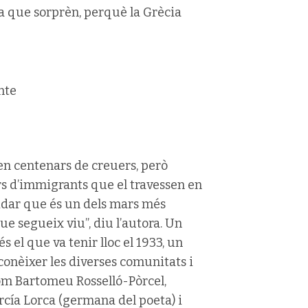
ta que sorprèn, perquè la Grècia
en centenars de creuers, però
ers d’immigrants que el travessen en
idar que és un dels mars més
ue segueix viu”, diu l’autora. Un
s el que va tenir lloc el 1933, un
 conèixer les diverses comunitats i
om Bartomeu Rosselló-Pòrcel,
rcía Lorca (germana del poeta) i