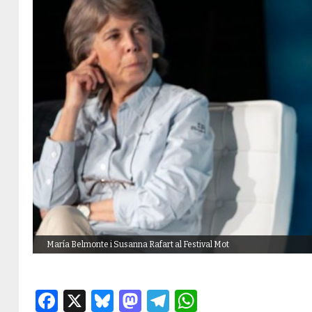
María Belmonte i Susanna Rafart al Festival Mot
Facebook
X
Bluesky
Mastodon
Telegram
WhatsApp