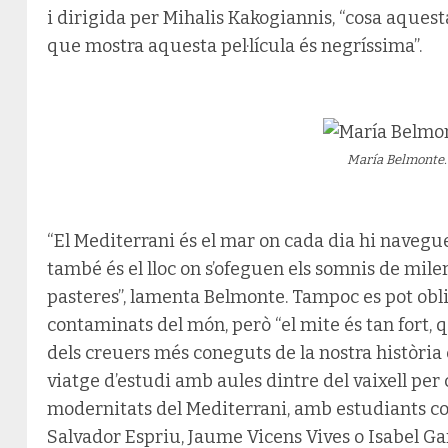
i dirigida per Mihalis Kakogiannis, “cosa aques
que mostra aquesta pel·lícula és negríssima”.
María Belmonte.
“El Mediterrani és el mar on cada dia hi navegu
també és el lloc on s’ofeguen els somnis de mil
pasteres”, lamenta Belmonte. Tampoc es pot obl
contaminats del món, però “el mite és tan fort, q
dels creuers més coneguts de la nostra història é
viatge d’estudi amb aules dintre del vaixell per
modernitats del Mediterrani, amb estudiants c
Salvador Espriu, Jaume Vicens Vives o Isabel Ga