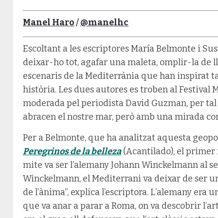
Manel Haro
/
@manelhc
Escoltant a les escriptores María Belmonte i Su
deixar-ho tot, agafar una maleta, omplir-la de ll
escenaris de la Mediterrània que han inspirat tan
història. Les dues autores es troben al Festival 
moderada pel periodista David Guzman, per tal 
abracen el nostre mar,
però amb una mirada conc
Per a Belmonte, que ha analitzat aquesta geopoè
Peregrinos de la belleza
(Acantilado), el primer
mite va ser l’alemany Johann Winckelmann al seg
Winckelmann, el Mediterrani va deixar de ser u
de l’ànima”, explica l’escriptora. L’alemany era u
que va anar a parar a Roma, on va descobrir l’art g