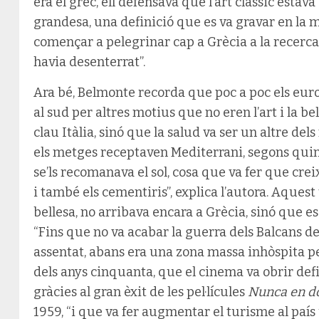
era el grec, ell defensava que l’art clàssic estav
grandesa, una definició que es va gravar en la
començar a pelegrinar cap a Grècia a la recerc
havia desenterrat”.
Ara bé, Belmonte recorda que poc a poc els eu
al sud per altres motius que no eren l’art i la be
clau Itàlia, sinó que la salud va ser un altre dels
els metges receptaven Mediterrani, segons quins
se’ls recomanava el sol, cosa que va fer que crei
i també els cementiris”, explica l’autora. Aquest
bellesa, no arribava encara a Grècia, sinó que es
“Fins que no va acabar la guerra dels Balcans de
assentat, abans era una zona massa inhòspita per 
dels anys cinquanta, que el cinema va obrir def
gràcies al gran èxit de les pel·lícules
Nunca en d
1959, “i que va fer augmentar el turisme al país