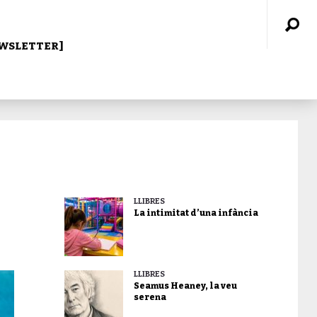
WSLETTER]
LLIBRES
La intimitat d’una infància
LLIBRES
Seamus Heaney, la veu
serena