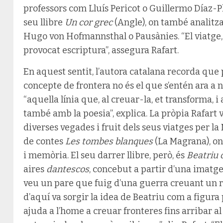
professors com Lluís Pericot o Guillermo Díaz-Pl
seu llibre
Un cor grec
(Angle), on també analitza
Hugo von Hofmannsthal o Pausànies. “El viatge,
provocat escriptura”, assegura Rafart.
En aquest sentit, l’autora catalana recorda que p
concepte de frontera no és el que s’entén ara a ni
“aquella línia que, al creuar-la, et transforma, i
també amb la poesia”, explica. La pròpia Rafart
diverses vegades i fruit dels seus viatges per la
de contes
Les tombes blanques
(La Magrana), on
i memòria. El seu darrer llibre, però, és
Beatriu o
aires
dantescos
, concebut a partir d’una imatge
veu un pare que fuig d’una guerra creuant un ri
d’aquí va sorgir la idea de Beatriu com a figura
ajuda a l’home a creuar fronteres fins arribar a