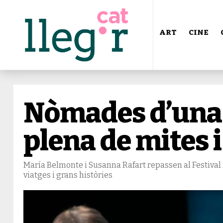
ART
CINE
Nòmades d’una
plena de mites i
María Belmonte i Susanna Rafart repassen al Festival M
viatges i grans històries