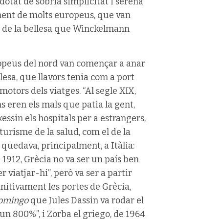
a dotat de sòbria simplicitat i serena
 ment de molts europeus, que van
a de la bellesa que Winckelmann
ropeus del nord van començar a anar
llesa, que llavors tenia com a port
 motors dels viatges. “Al segle XIX,
 eren els mals que patia la gent,
xessin els hospitals per a estrangers,
 turisme de la salud, com el de la
 quedava, principalment, a Itàlia:
 1912, Grècia no va ser un país ben
viatjar-hi”, però va ser a partir
initivament les portes de Grècia,
omingo
que Jules Dassin va rodar el
 un 800%”, i Zorba el griego, de 1964