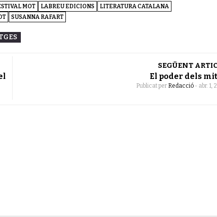
ESTIVAL MOT
LABREU EDICIONS
LITERATURA CATALANA
OT
SUSANNA RAFART
ATGES
SEGÜENT ARTI
el
El poder dels mi
Publicat per
Redacció
-
abr. 1,