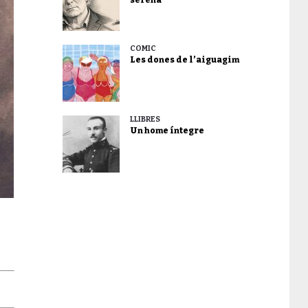
CÒMIC
Les dones de l’aiguagim
LLIBRES
Un home íntegre