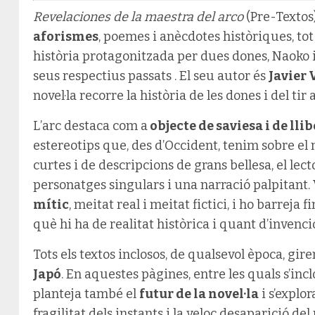
Revelaciones de la maestra del arco
(Pre-Textos)
aforismes
, poemes i anècdotes històriques, tot
història protagonitzada per dues dones, Naoko i 
seus respectius passats . El seu autor és
Javier 
novel·la recorre la història de les dones i del ti
L’arc destaca com a
objecte de saviesa i de lli
estereotips que, des d’Occident, tenim sobre el m
curtes i de descripcions de grans bellesa, el lec
personatges singulars i una narració palpitant.
mític
, meitat real i meitat fictici, i ho barreja 
què hi ha de realitat històrica i quant d’invenci
Tots els textos inclosos, de qualsevol època, giren a
Japó
. En aquestes pàgines, entre les quals s’inc
planteja també el
futur de la novel·la
i s’explor
fragilitat dels instants i la veloç desaparició de