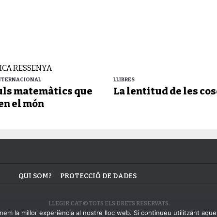
INTERNACIONAL
LLIBRES
culs matemàtics que
La lentitud de les cos
en el món
QUI SOM?
PROTECCIÓ DE DADES
LLEGIR.CAT © TOTS ELS DRETS RESERVATS.
em la millor experiència al nostre lloc web. Si continueu utilitzant aque