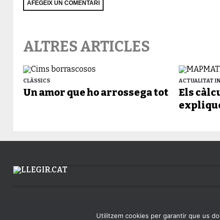
ALTRES ARTICLES
CLÀSSICS
ACTUALITAT 
Un amor que ho arrossega tot
Els càl
expliqu
Utilitzem cookies per garantir que us don