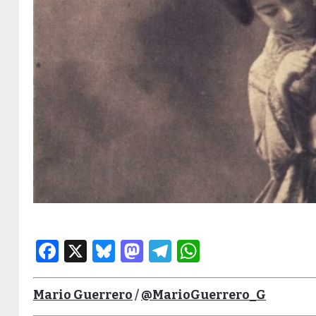
Facebook
X
Bluesky
Mastodon
Telegram
WhatsApp
Mario Guerrero
/
@MarioGuerrero_G