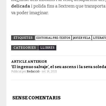
delicada
i polida fins a l’extrem que transporta
va poder imaginar.
ETIQUETES
EDITORIAL PRE-TEXTOS
JAVIER VELA
LITERAT
CATEGORIES
LLIBRES
ARTICLE ANTERIOR
‘El ingenuo salvaje’, el seu ascens i la seva soled
Publicat per
Redacció
-
set. 14, 2021
SENSE COMENTARIS