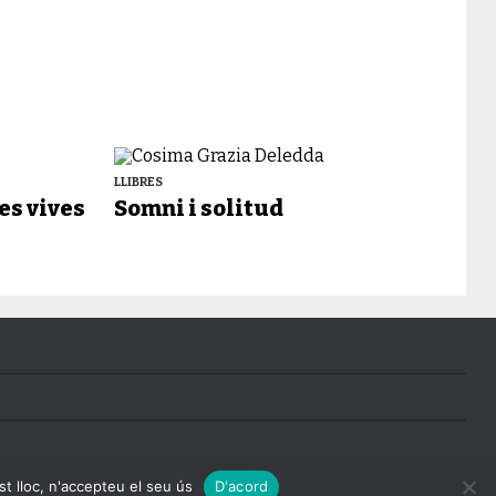
LLIBRES
es vives
Somni i solitud
st lloc, n'accepteu el seu ús
D'acord