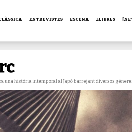
CLÀSSICA
ENTREVISTES
ESCENA
LLIBRES
[NE
arc
rra una història intemporal al Japó barrejant diversos gènere