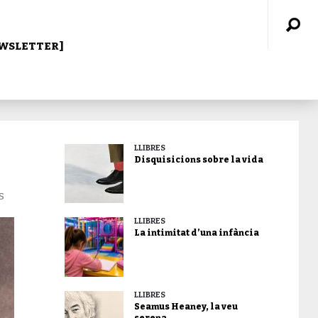
WSLETTER]
LLIBRES
Disquisicions sobre la vida
s
LLIBRES
La intimitat d’una infància
LLIBRES
Seamus Heaney, la veu
serena