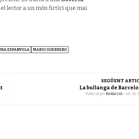
 el lector a un món fictici que mai
URA ESPANYOLA
MARIO GUERRERO
SEGÜENT ARTI
at
La bullanga de Barcel
Publicat per
Redacció
-
set. 16,