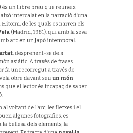
 és un llibre breu que reuneix
 això intercalat en la narració d’una
Hitomi, de les quals es narren els
Vela
(Madrid, 1981), qui amb la seva
r amb arc en un Japó intemporal.
bertat
, desprenent-se dels
ón asiàtic. A través de frases
tor fa un recorregut a través de
 Vela obre davant seu
un món
fins que el lector és incapaç de saber
ó.
l voltant de l’arc, les fletxes i el
louen algunes fotografies, es
a la bellesa dels elements, la
l present. Es tracta d’una
novel·la