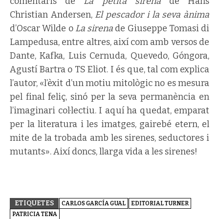
comentaris de
La petita sirena
de Hans
Christian Andersen,
El pescador i la seva ànima
d’Oscar Wilde o
La sirena
de Giuseppe Tomasi di
Lampedusa, entre altres, així com amb versos de
Dante, Kafka, Luis Cernuda, Quevedo, Góngora,
Agustí Bartra o TS Eliot. I és que, tal com explica
l’autor, «l’èxit d’un motiu mitològic no es mesura
pel final feliç, sinó per la seva permanència en
l’imaginari col·lectiu. I aquí ha quedat, emparat
per la literatura i les imatges, gairebé etern, el
mite de la trobada amb les sirenes, seductores i
mutants». Així doncs, llarga vida a les sirenes!
ETIQUETES
CARLOS GARCÍA GUAL
EDITORIAL TURNER
PATRICIA TENA