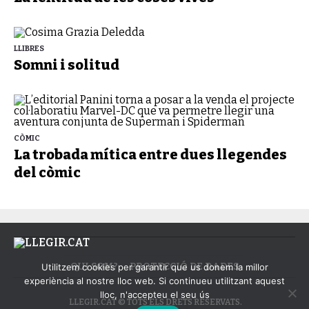
LLIBRES
Somni i solitud
CÒMIC
La trobada mítica entre dues llegendes
del còmic
QUI SOM?
PROTECCIÓ DE DADES
Utilitzem cookies per garantir que us donem la millor
experiència al nostre lloc web. Si continueu utilitzant aquest
lloc, n'accepteu el seu ús
LLEGIR.CAT © TOTS ELS DRETS RESERVATS.