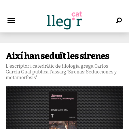
Així han seduït les sirenes
L'escriptor i catedràtic de filologia grega Carlos
García Gual publica l'assaig 'Sirenas: Seducciones y
metamorfosis'