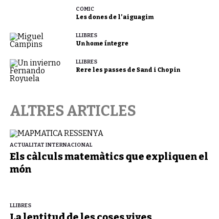
CÒMIC
Les dones de l’aiguagim
LLIBRES
Un home íntegre
LLIBRES
Rere les passes de Sand i Chopin
ALTRES ARTICLES
ACTUALITAT INTERNACIONAL
Els càlculs matemàtics que expliquen el
món
LLIBRES
La lentitud de les coses vives