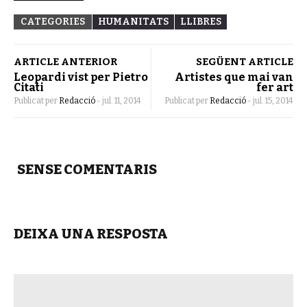
CATEGORIES
HUMANITATS
LLIBRES
ARTICLE ANTERIOR
SEGÜENT ARTICLE
Leopardi vist per Pietro
Artistes que mai van
Citati
fer art
Publicat per
Redacció
-
jul. 11, 2014
Publicat per
Redacció
-
jul. 15, 2014
SENSE COMENTARIS
DEIXA UNA RESPOSTA