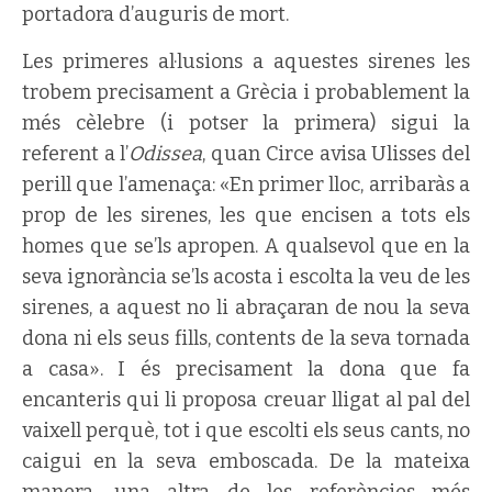
portadora d’auguris de mort.
Les primeres al·lusions a aquestes sirenes les
trobem precisament a Grècia i probablement la
més cèlebre (i potser la primera) sigui la
referent a l’
Odissea
, quan Circe avisa Ulisses del
perill que l’amenaça: «En primer lloc, arribaràs a
prop de les sirenes, les que encisen a tots els
homes que se’ls apropen. A qualsevol que en la
seva ignorància se’ls acosta i escolta la veu de les
sirenes, a aquest no li abraçaran de nou la seva
dona ni els seus fills, contents de la seva tornada
a casa». I és precisament la dona que fa
encanteris qui li proposa creuar lligat al pal del
vaixell perquè, tot i que escolti els seus cants, no
caigui en la seva emboscada. De la mateixa
manera, una altra de les referències més