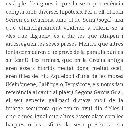
està ple d’enigmes i que la seva procedència
compta amb diverses hipòtesis. Per a ell, el nom
Seiren es relaciona amb el de Seira (soga), així
que etimològicament vindrien a referir-se a
«les que lliguen», és a dir, les que atrapen i
arrosseguen les seves preses. Mentre que altres
fonts consideren que prové de la paraula púnica
sir (cant). Les sirenes, que en la Grècia antiga
eren éssers híbrids meitat dona, meitat ocell,
eren filles del riu Aqueloo i d’una de les muses
(Melpómene, Cal·líope o Terpsícore, els noms fan
referència al cant i al plaer). Segons García Gual,
el seu aspecte gallinaci distava molt de la
imatge seductora que tenim avui dia d’elles i
que, a més, igual que altres éssers alats com les
harpies o les esfinxs, la seva presència era