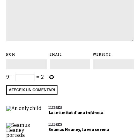
NOM
EMAIL
WEBSITE
9
−
=
2
LLIBRES
La intimitat d’una infància
LLIBRES
Seamus Heaney, la veu serena