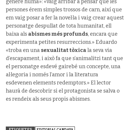
gènere humà»: «vaig arribar a pensar que les
persones érem simples trossos de carn, així que
em vaig posar a fer la novel·la i vaig crear aquest
personatge despullat de tota humanitat, ell
baixa als
abismes més profunds
, encara que
experimenta petites resurreccions.» Eduardo
«troba en una
sexualitat tòxica
la seva via
d’escapament, i això fa que s’animalitzi tant que
el personatge esdevé gairebé un concepte, una
al·legoria i només l’amor i la literatura
esdevenen elements redemptors.» El lector
haurà de descobrir si el protagonista se salva o
es rendeix als seus propis abismes.
ETIQUETES
EDITORIAL CANDAYA