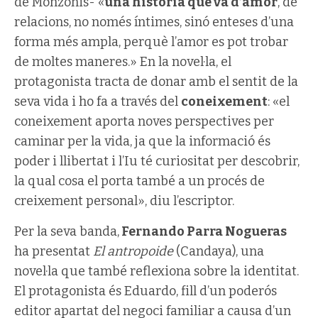
de Monzonis- «
una història que va d’amor
, de
relacions, no només íntimes, sinó enteses d’una
forma més ampla, perquè l’amor es pot trobar
de moltes maneres.» En la novel·la, el
protagonista tracta de donar amb el sentit de la
seva vida i ho fa a través del
coneixement
: «el
coneixement aporta noves perspectives per
caminar per la vida, ja que la informació és
poder i llibertat i l’Iu té curiositat per descobrir,
la qual cosa el porta també a un procés de
creixement personal», diu l’escriptor.
Per la seva banda,
Fernando Parra Nogueras
ha presentat
El antropoide
(Candaya), una
novel·la que també reflexiona sobre la identitat.
El protagonista és Eduardo, fill d’un poderós
editor apartat del negoci familiar a causa d’un