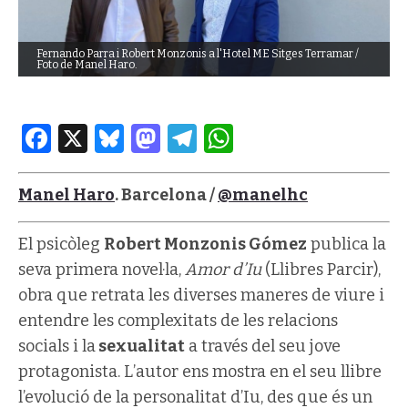
Fernando Parra i Robert Monzonis a l'Hotel ME Sitges Terramar /
Foto de Manel Haro.
Facebook
X
Bluesky
Mastodon
Telegram
WhatsApp
Manel Haro
. Barcelona /
@manelhc
El psicòleg
Robert Monzonis Gómez
publica la
seva primera novel·la,
Amor d’Iu
(Llibres Parcir),
obra que retrata les diverses maneres de viure i
entendre les complexitats de les relacions
socials i la
sexualitat
a través del seu jove
protagonista. L’autor ens mostra en el seu llibre
l’evolució de la personalitat d’Iu, des que és un