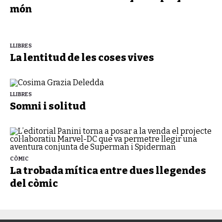
món
LLIBRES
La lentitud de les coses vives
LLIBRES
Somni i solitud
CÒMIC
La trobada mítica entre dues llegendes
del còmic