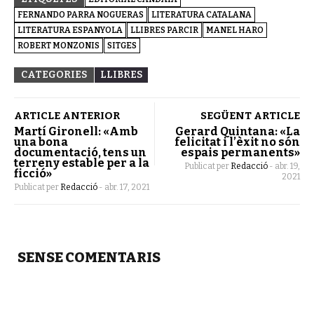
FERNANDO PARRA NOGUERAS
LITERATURA CATALANA
LITERATURA ESPANYOLA
LLIBRES PARCIR
MANEL HARO
ROBERT MONZONIS
SITGES
CATEGORIES
LLIBRES
ARTICLE ANTERIOR
SEGÜENT ARTICLE
Martí Gironell: «Amb
Gerard Quintana: «La
una bona
felicitat i l’èxit no són
documentació, tens un
espais permanents»
terreny estable per a la
Publicat per
Redacció
-
abr. 19,
ficció»
2021
Publicat per
Redacció
-
abr. 17, 2021
SENSE COMENTARIS