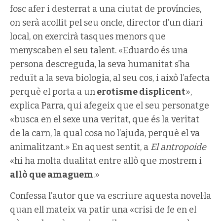
fosc afer i desterrat a una ciutat de províncies,
on serà acollit pel seu oncle, director d’un diari
local, on exercirà tasques menors que
menyscaben el seu talent. «Eduardo és una
persona descreguda, la seva humanitat s’ha
reduït a la seva biologia, al seu cos, i això l’afecta
perquè el porta a un
erotisme displicent
»,
explica Parra, qui afegeix que el seu personatge
«busca en el sexe una veritat, que és la veritat
de la carn, la qual cosa no l’ajuda, perquè el va
animalitzant.» En aquest sentit, a
El antropoide
«hi ha molta dualitat entre allò que mostrem i
allò que amaguem
.»
Confessa l’autor que va escriure aquesta novel·la
quan ell mateix va patir una «crisi de fe en el