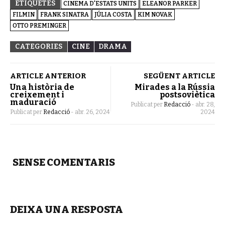
ETIQUETES
CINEMA D'ESTATS UNITS
ELEANOR PARKER
FILMIN
FRANK SINATRA
JÚLIA COSTA
KIM NOVAK
OTTO PREMINGER
CATEGORIES
CINE
DRAMA
ARTICLE ANTERIOR
SEGÜENT ARTICLE
Una història de
Mirades a la Rússia
creixement i
postsoviètica
maduració
Publicat per
Redacció
-
abr. 28,
Publicat per
Redacció
-
abr. 26, 2024
2024
SENSE COMENTARIS
DEIXA UNA RESPOSTA