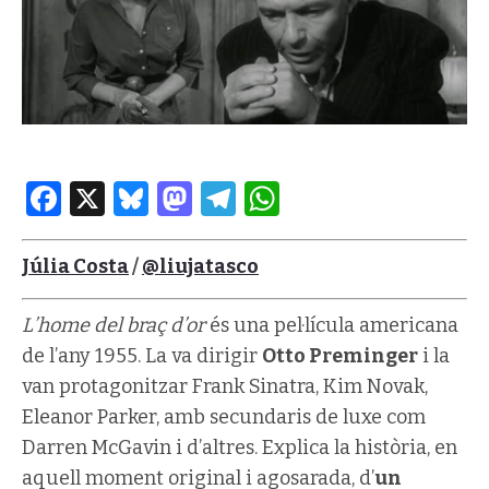
Facebook
X
Bluesky
Mastodon
Telegram
WhatsApp
Júlia Costa
/
@liujatasco
L’home del braç d’or
és una pel·lícula americana
de l’any 1955. La va dirigir
Otto Preminger
i la
van protagonitzar Frank Sinatra, Kim Novak,
Eleanor Parker, amb secundaris de luxe com
Darren McGavin i d’altres. Explica la història, en
aquell moment original i agosarada, d’
un