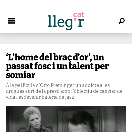
‘L’home del braç d’or’, un
passat fosc i un talent per
somiar
A la pel·lícula d'Otto Preminger un addicte a les
drogues surt de la presó amb l'objectiu de canviar de
vida i esdevenir bateria de jazz