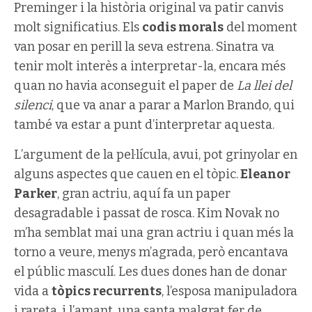
Preminger i la història original va patir canvis
molt significatius. Els
codis morals
del moment
van posar en perill la seva estrena. Sinatra va
tenir molt interès a interpretar-la, encara més
quan no havia aconseguit el paper de
La llei del
silenci
, que va anar a parar a Marlon Brando, qui
també va estar a punt d’interpretar aquesta.
L’argument de la pel·lícula, avui, pot grinyolar en
alguns aspectes que cauen en el tòpic.
Eleanor
Parker
, gran actriu, aquí fa un paper
desagradable i passat de rosca. Kim Novak no
m’ha semblat mai una gran actriu i quan més la
torno a veure, menys m’agrada, però encantava
el públic masculí. Les dues dones han de donar
vida a
tòpics recurrents
, l’esposa manipuladora
i rareta, i l’amant, una santa malgrat fer de