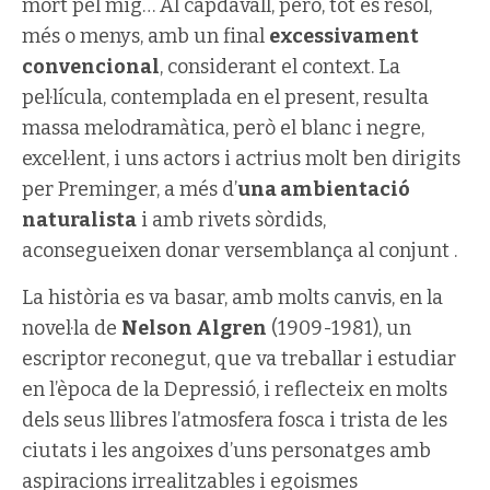
mort pel mig… Al capdavall, però, tot es resol,
més o menys, amb un final
excessivament
convencional
, considerant el context. La
pel·lícula, contemplada en el present, resulta
massa melodramàtica, però el blanc i negre,
excel·lent, i uns actors i actrius molt ben dirigits
per Preminger, a més d’
una ambientació
naturalista
i amb rivets sòrdids,
aconsegueixen donar versemblança al conjunt .
La història es va basar, amb molts canvis, en la
novel·la de
Nelson Algren
(1909-1981), un
escriptor reconegut, que va treballar i estudiar
en l’època de la Depressió, i reflecteix en molts
dels seus llibres l’atmosfera fosca i trista de les
ciutats i les angoixes d’uns personatges amb
aspiracions irrealitzables i egoismes