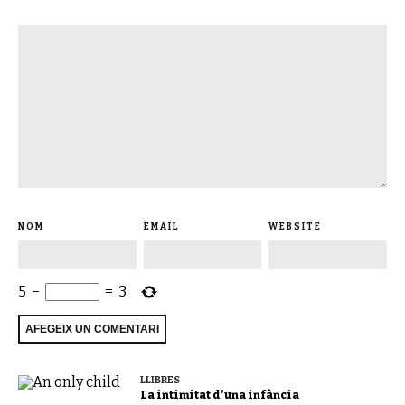
NOM
EMAIL
WEBSITE
5
−
=
3
LLIBRES
La intimitat d’una infància