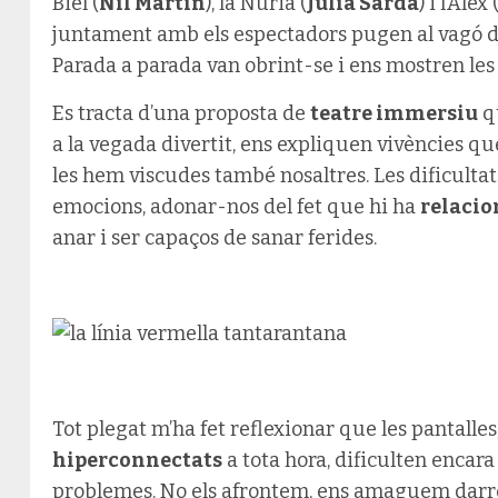
Biel (
Nil Martin
), la Núria (
Júlia Sardà
) i l’Àle
juntament amb els espectadors pugen al vagó de
Parada a parada van obrint-se i ens mostren les s
Es tracta d’una proposta de
teatre immersiu
qu
a la vegada divertit, ens expliquen vivències q
les hem viscudes també nosaltres. Les dificultat
emocions, adonar-nos del fet que hi ha
relacio
anar i ser capaços de sanar ferides.
Tot plegat m’ha fet reflexionar que les pantalles
hiperconnectats
a tota hora, dificulten encara
problemes. No els afrontem, ens amaguem darre