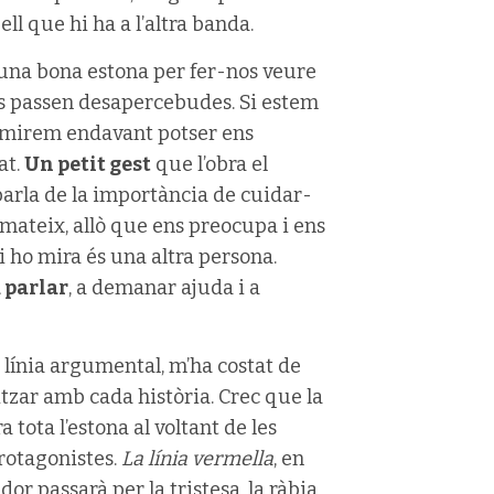
 que hi ha a l’altra banda.
t una bona estona per fer-nos veure
ns passen desapercebudes. Si estem
te mirem endavant potser ens
at.
Un petit gest
que l’obra el
arla de la importància de cuidar-
n mateix, allò que ens preocupa i ens
 ho mira és una altra persona.
a parlar
, a demanar ajuda i a
a línia argumental, m’ha costat de
itzar amb cada història. Crec que la
 tota l’estona al voltant de les
protagonistes.
La línia vermella
, en
ador passarà per la tristesa, la ràbia,