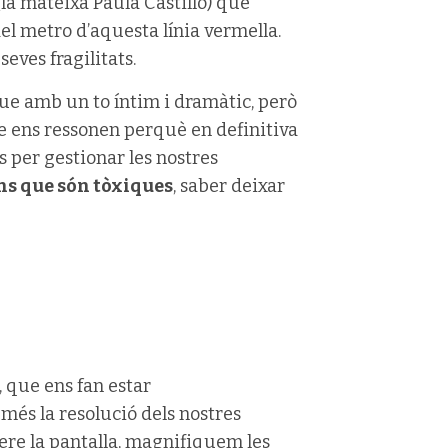
x (la mateixa Paula Castillo) que
l metro d’aquesta línia vermella.
eves fragilitats.
e amb un to íntim i dramàtic, però
ue ens ressonen perquè en definitiva
s per gestionar les nostres
ns que són tòxiques
, saber deixar
, que ens fan estar
 més la resolució dels nostres
re la pantalla, magnifiquem les