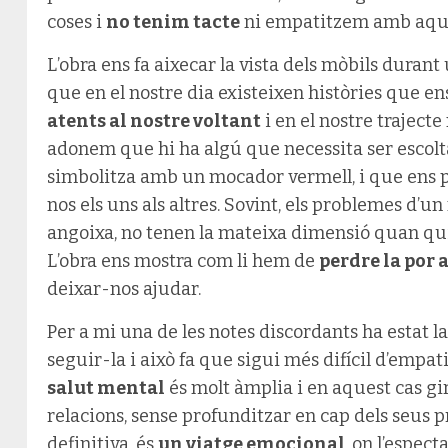
coses i
no tenim tacte
ni empatitzem amb aquell
L’obra ens fa aixecar la vista dels mòbils duran
que en el nostre dia existeixen històries que e
atents al nostre voltant
i en el nostre trajec
adonem que hi ha algú que necessita ser escolt
simbolitza amb un mocador vermell, i que ens p
nos els uns als altres. Sovint, els problemes d’u
angoixa, no tenen la mateixa dimensió quan qui
L’obra ens mostra com li hem de
perdre la por 
deixar-nos ajudar.
Per a mi una de les notes discordants ha estat l
seguir-la i això fa que sigui més difícil d’empat
salut mental
és molt àmplia i en aquest cas gira
relacions, sense profunditzar en cap dels seus 
definitiva, és
un viatge emocional
, on l’espect