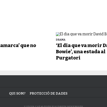
DRAMA
namarca’ que no
‘El dia que va morir 
Bowie’, una estada al
Purgatori
QUI SOM?
PROTECCIÓ DE DADES
LLEGIR.CAT © TOTS ELS DRETS RESERVATS.