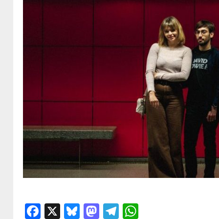
Facebook
X
Bluesky
Mastodon
Telegram
WhatsApp