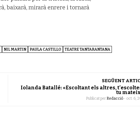
arà, baixarà, mirarà enrere i tornarà
À
NIL MARTIN
PAULA CASTILLO
TEATRE TANTARANTANA
SEGÜENT ARTI
Iolanda Batallé: «Escoltant els altres, t’escolte
tu matei
Publicat per
Redacció
-
oct. 6, 