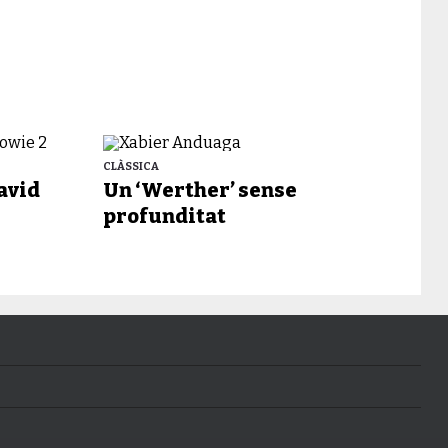
CLÀSSICA
David
Un ‘Werther’ sense
profunditat