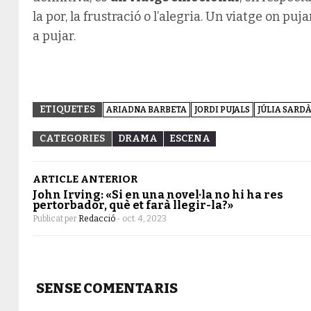
la por, la frustració o l’alegria. Un viatge on puj
a pujar.
ETIQUETES
ARIADNA BARBETA
JORDI PUJALS
JÚLIA SARD
CATEGORIES
DRAMA
ESCENA
ARTICLE ANTERIOR
John Irving: «Si en una novel·la no hi ha res
pertorbador, què et farà llegir-la?»
Publicat per
Redacció
-
oct. 4, 2023
SENSE COMENTARIS