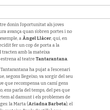
re donin l’oportunitat als joves
tura avança quan s’obren portes i no
 exemple, a
Àngel Llàcer
, qui, en
decidit fer un cop de porta a la
l tracten amb la mateixa
 estrena al teatre
Tantarantana
.
 Tantarantana ha pujat a l’escenari
ue, segons llegeixo, va sorgir del seu
 jove que recompensa un camí gens
do, ens parla del temps, del pes que
portem al damunt i els problemes de
ges: la Marta (
Ariadna Barbeta
), el