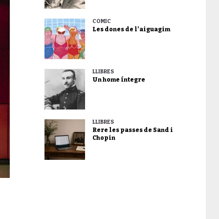
CÒMIC
Les dones de l’aiguagim
LLIBRES
Un home íntegre
LLIBRES
Rere les passes de Sand i
Chopin