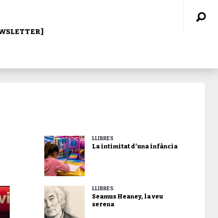
WSLETTER]
LLIBRES
La intimitat d’una infància
LLIBRES
Seamus Heaney, la veu
serena