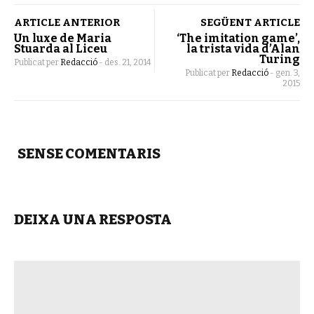
ARTICLE ANTERIOR
SEGÜENT ARTICLE
Un luxe de Maria
‘The imitation game’,
Stuarda al Liceu
la trista vida d’Alan
Turing
Publicat per
Redacció
-
des. 21, 2014
Publicat per
Redacció
-
gen. 3,
2015
SENSE COMENTARIS
DEIXA UNA RESPOSTA