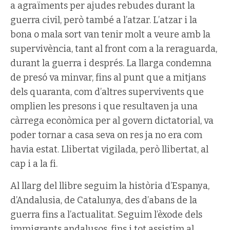
a agraïments per ajudes rebudes durant la
guerra civil, però també a l’atzar. L’atzar i la
bona o mala sort van tenir molt a veure amb la
supervivència, tant al front com a la reraguarda,
durant la guerra i després. La llarga condemna
de presó va minvar, fins al punt que a mitjans
dels quaranta, com d’altres supervivents que
omplien les presons i que resultaven ja una
càrrega econòmica per al govern dictatorial, va
poder tornar a casa seva on res ja no era com
havia estat. Llibertat vigilada, però llibertat, al
cap i a la fi.
Al llarg del llibre seguim la història d’Espanya,
d’Andalusia, de Catalunya, des d’abans de la
guerra fins a l’actualitat. Seguim l’èxode dels
immigrants andalusos, fins i tot assistim al