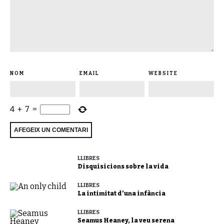
NOM
EMAIL
WEBSITE
4
+
7
=
LLIBRES
Disquisicions sobre la vida
LLIBRES
La intimitat d’una infància
LLIBRES
Seamus Heaney, la veu serena