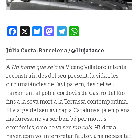
Facebook
X
Bluesky
Mastodon
Telegram
WhatsApp
Júlia Costa. Barcelona /
@liujatasco
A
Un home que se’n va
Vicenç Villatoro intenta
reconstruir, des del seu present, la vida i les
circumstàncies de l’avi patern, des del seu
naixement al poble cordovès de Castro del Rio
fins a la seva mort a la Terrassa contemporània.
El viatge del seu avi cap a Catalunya, ja en plena
maduresa, no va ser ben bé per motius
econòmics, o no ho va ser
tan sols
. Hi devia
haver, com vol interpretar l’autor, una necessitat