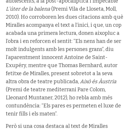
adolescents, a la post-apocalíptica i impecable
L’úter de la balena
(Premi Vila de Lloseta, Moll,
2010). Ho corroboren les dues citacions amb què
Miralles acompanya el text a l’inici, i que, un cop
acabada una primera lectura, donen aixopluc a
l’obra i en reforcen el sentit: “Els nens han de ser
molt indulgents amb les persones grans”, diu
l’aparentment innocent Antoine de Saint-
Exupéry, mentre que Thomas Bernhard, autor
fetitxe de Miralles, present sobretot a la seva
altra obra de teatre publicada,
Això és Àustria
(Premi de teatre mediterrani Pare Colom,
Lleonard Muntaner, 2012), ho rebla amb més
contundència: “Els pares es permeten el luxe de
tenir fills i els maten”.
Però si una cosa destaca al text de Miralles