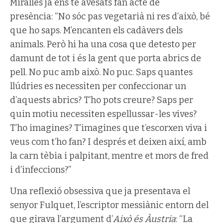
Miralles ja ens té avesats fan acte de
presència: “No sóc pas vegetarià ni res d’això, bé
que ho saps. M’encanten els cadàvers dels
animals. Però hi ha una cosa que detesto per
damunt de tot i és la gent que porta abrics de
pell. No puc amb això. No puc. Saps quantes
llúdries es necessiten per confeccionar un
d’aquests abrics? T’ho pots creure? Saps per
quin motiu necessiten espellussar-les vives?
T’ho imagines? T’imagines que t’escorxen viva i
veus com t’ho fan? I després et deixen així, amb
la carn tèbia i palpitant, mentre et mors de fred
i d’infeccions?”
Una reflexió obsessiva que ja presentava el
senyor Fulquet, l’escriptor messiànic entorn del
que girava l’argument d’
Això és Àustria
: “La