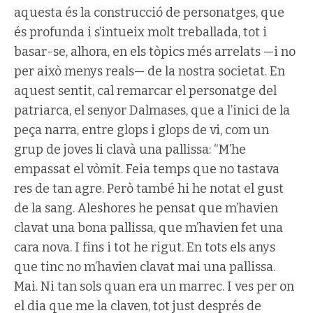
aquesta és la construcció de personatges, que
és profunda i s’intueix molt treballada, tot i
basar-se, alhora, en els tòpics més arrelats —i no
per això menys reals— de la nostra societat. En
aquest sentit, cal remarcar el personatge del
patriarca, el senyor Dalmases, que a l’inici de la
peça narra, entre glops i glops de vi, com un
grup de joves li clavà una pallissa: “M’he
empassat el vòmit. Feia temps que no tastava
res de tan agre. Però també hi he notat el gust
de la sang. Aleshores he pensat que m’havien
clavat una bona pallissa, que m’havien fet una
cara nova. I fins i tot he rigut. En tots els anys
que tinc no m’havien clavat mai una pallissa.
Mai. Ni tan sols quan era un marrec. I ves per on
el dia que me la claven, tot just després de