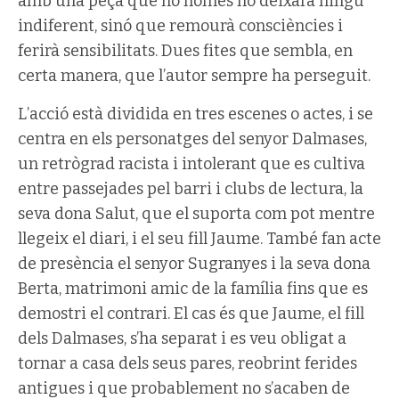
amb una peça que no només no deixarà ningú
indiferent, sinó que remourà consciències i
ferirà sensibilitats. Dues fites que sembla, en
certa manera, que l’autor sempre ha perseguit.
L’acció està dividida en tres escenes o actes, i se
centra en els personatges del senyor Dalmases,
un retrògrad racista i intolerant que es cultiva
entre passejades pel barri i clubs de lectura, la
seva dona Salut, que el suporta com pot mentre
llegeix el diari, i el seu fill Jaume. També fan acte
de presència el senyor Sugranyes i la seva dona
Berta, matrimoni amic de la família fins que es
demostri el contrari. El cas és que Jaume, el fill
dels Dalmases, s’ha separat i es veu obligat a
tornar a casa dels seus pares, reobrint ferides
antigues i que probablement no s’acaben de