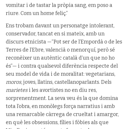
vomitar i de tastar la pròpia sang, em poso a
riure. Com un home feliç.”
Ens trobam davant un personatge intolerant,
conservador, tancat en si mateix, amb un
discurs etnicista —“Pot ser de l’Empordà o de les
Terres de l’Ebre, valencià o menorquí, però sé
reconèixer un autèntic català d’un que no ho
és”— i contra qualsevol diferència respecte del
seu model de vida i de moralitat: vegetarians,
moros
, joves, llatins, castellanoparlants. Dels
marietes
i les avortistes no en diu res,
sorprenentment. La seva veu és la que domina
tota l’obra, en monòlegs força narratius i amb
una remarcable càrrega de crueltat i amargor,
en què les obsessions, fílies i fòbies als que