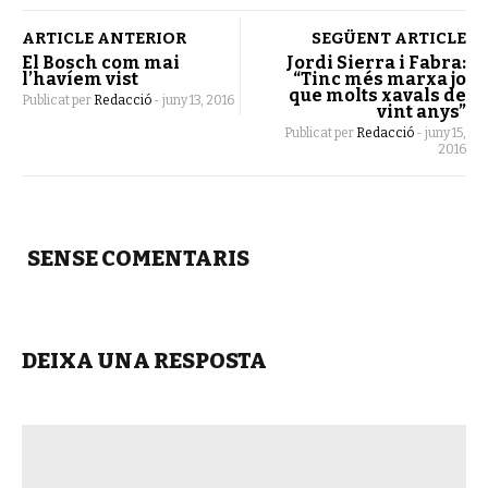
ARTICLE ANTERIOR
SEGÜENT ARTICLE
El Bosch com mai
Jordi Sierra i Fabra:
l’havíem vist
“Tinc més marxa jo
que molts xavals de
Publicat per
Redacció
-
juny 13, 2016
vint anys”
Publicat per
Redacció
-
juny 15,
2016
SENSE COMENTARIS
DEIXA UNA RESPOSTA