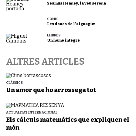
Seamus Heaney, la veu serena
CÒMIC
Les dones de l’aiguagim
LLIBRES
Un home íntegre
ALTRES ARTICLES
CLÀSSICS
Un amor que ho arrossega tot
ACTUALITAT INTERNACIONAL
Els càlculs matemàtics que expliquen el
món