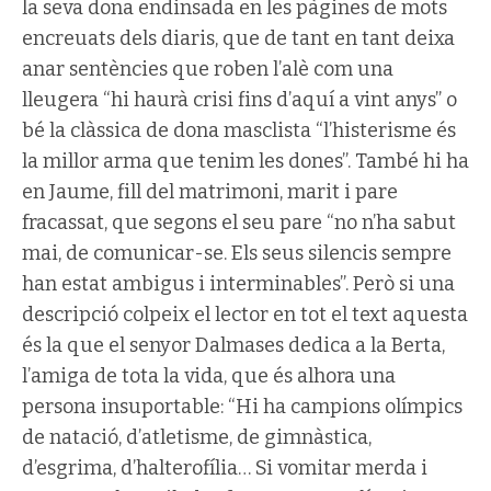
la seva dona endinsada en les pàgines de mots
encreuats dels diaris, que de tant en tant deixa
anar sentències que roben l’alè com una
lleugera “hi haurà crisi fins d’aquí a vint anys” o
bé la clàssica de dona masclista “l’histerisme és
la millor arma que tenim les dones”. També hi ha
en Jaume, fill del matrimoni, marit i pare
fracassat, que segons el seu pare “no n’ha sabut
mai, de comunicar-se. Els seus silencis sempre
han estat ambigus i interminables”. Però si una
descripció colpeix el lector en tot el text aquesta
és la que el senyor Dalmases dedica a la Berta,
l’amiga de tota la vida, que és alhora una
persona insuportable: “Hi ha campions olímpics
de natació, d’atletisme, de gimnàstica,
d’esgrima, d’halterofília… Si vomitar merda i