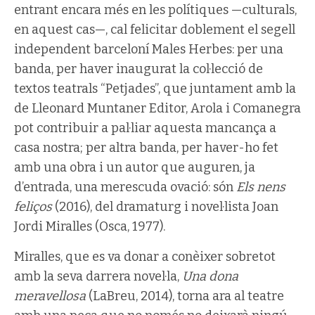
entrant encara més en les polítiques —culturals,
en aquest cas—, cal felicitar doblement el segell
independent barceloní Males Herbes: per una
banda, per haver inaugurat la col·lecció de
textos teatrals “Petjades”, que juntament amb la
de Lleonard Muntaner Editor, Arola i Comanegra
pot contribuir a pal·liar aquesta mancança a
casa nostra; per altra banda, per haver-ho fet
amb una obra i un autor que auguren, ja
d’entrada, una merescuda ovació: són
Els nens
feliços
(2016), del dramaturg i novel·lista Joan
Jordi Miralles (Osca, 1977).
Miralles, que es va donar a conèixer sobretot
amb la seva darrera novel·la,
Una dona
meravellosa
(LaBreu, 2014), torna ara al teatre