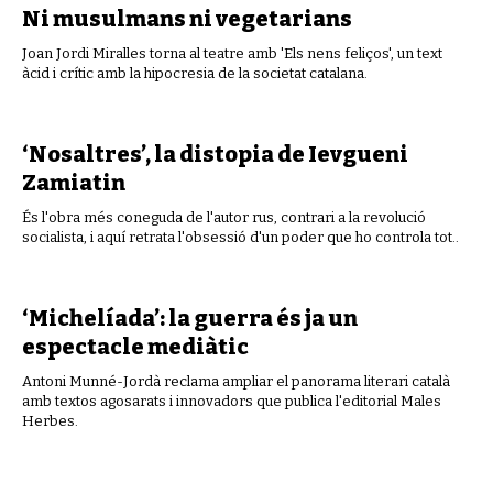
Ni musulmans ni vegetarians
Joan Jordi Miralles torna al teatre amb 'Els nens feliços', un text
àcid i crític amb la hipocresia de la societat catalana.
‘Nosaltres’, la distopia de Ievgueni
Zamiatin
És l'obra més coneguda de l'autor rus, contrari a la revolució
socialista, i aquí retrata l'obsessió d'un poder que ho controla tot..
‘Michelíada’: la guerra és ja un
espectacle mediàtic
Antoni Munné-Jordà reclama ampliar el panorama literari català
amb textos agosarats i innovadors que publica l'editorial Males
Herbes.