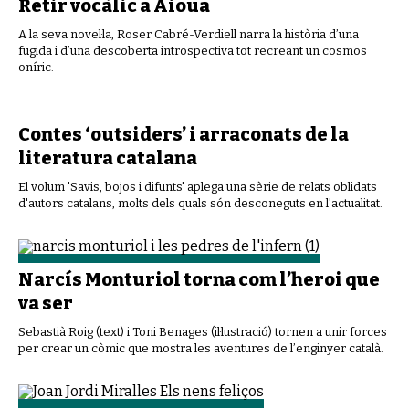
Retir vocàlic a Aioua
A la seva novel·la, Roser Cabré-Verdiell narra la història d’una
fugida i d’una descoberta introspectiva tot recreant un cosmos
oníric.
Contes ‘outsiders’ i arraconats de la
literatura catalana
El volum 'Savis, bojos i difunts' aplega una sèrie de relats oblidats
d'autors catalans, molts dels quals són desconeguts en l'actualitat.
Narcís Monturiol torna com l’heroi que
va ser
Sebastià Roig (text) i Toni Benages (il·lustració) tornen a unir forces
per crear un còmic que mostra les aventures de l’enginyer català.