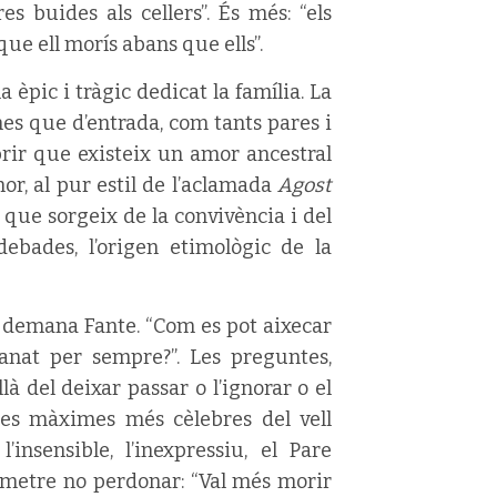
es buides als cellers”. És més: “els
que ell morís abans que ells”.
 èpic i tràgic dedicat la família. La
es que d’entrada, com tants pares i
obrir que existeix un amor ancestral
mor, al pur estil de l’aclamada
Agost
, que sorgeix de la convivència i del
ebades, l’origen etimològic de la
s demana Fante. “Com es pot aixecar
anat per sempre?”. Les preguntes,
à del deixar passar o l’ignorar o el
les màximes més cèlebres del vell
 l’insensible, l’inexpressiu, el Pare
rmetre no perdonar: “Val més morir