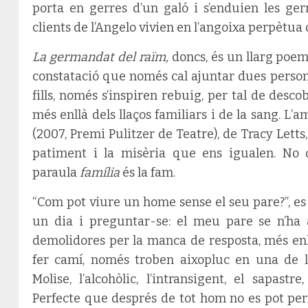
porta en gerres d’un galó i s’enduien les gerr
clients de l’Angelo vivien en l’angoixa perpètua 
La germandat del raïm,
doncs, és un llarg poema
constatació que només cal ajuntar dues person
fills, només s’inspiren rebuig, per tal de desc
més enllà dels llaços familiars i de la sang. L’a
(2007, Premi Pulitzer de Teatre), de Tracy Letts
patiment i la misèria que ens igualen. No d
paraula
família
és la fam.
“Com pot viure un home sense el seu pare?”, e
un dia i preguntar-se: el meu pare se n’ha 
demolidores per la manca de resposta, més enll
fer camí, només troben aixopluc en una de 
Molise, l’alcohòlic, l’intransigent, el sapastre,
Perfecte que després de tot hom no es pot pe