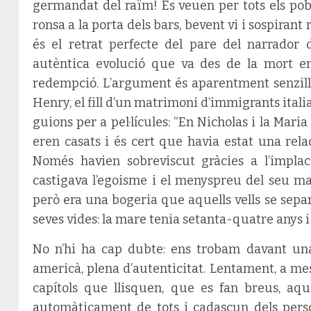
germandat del raïm! Es veuen per tots els pobl
ronsa a la porta dels bars, bevent vi i sospirant
és el retrat perfecte del pare del narrador 
autèntica evolució que va des de la mort emo
redempció. L’argument és aparentment senzill i e
Henry, el fill d’un matrimoni d’immigrants italia
guions per a pel·lícules: “En Nicholas i la Mar
eren casats i és cert que havia estat una rel
Només havien sobreviscut gràcies a l’impla
castigava l’egoisme i el menyspreu del seu ma
però era una bogeria que aquells vells se sepa
seves vides: la mare tenia setanta-quatre anys i 
No n’hi ha cap dubte: ens trobam davant un
americà, plena d’autenticitat. Lentament, a me
capítols que llisquen, que es fan breus, aqu
automàticament de tots i cadascun dels person