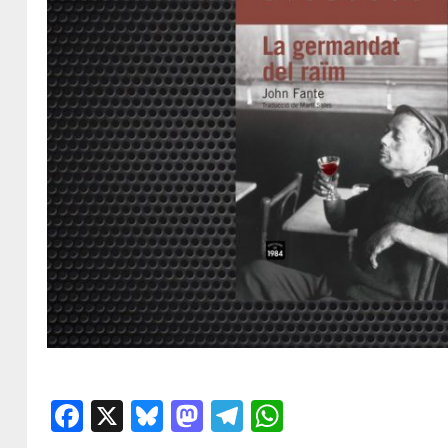
Facebook
X
Bluesky
Mastodon
Telegram
WhatsApp