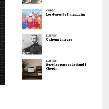
CÒMIC
Les dones de l’aiguagim
LLIBRES
Un home íntegre
LLIBRES
Rere les passes de Sand i
Chopin