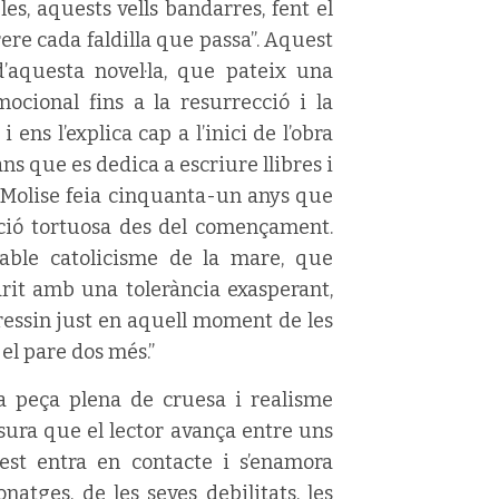
es, aquests vells bandarres, fent el
 rere cada faldilla que passa”. Aquest
d’aquesta novel·la, que pateix una
cional fins a la resurrecció i la
ns l’explica cap a l’inici de l’obra
ns que es dedica a escriure llibres i
ia Molise feia cinquanta-un anys que
ació tortuosa des del començament.
cable catolicisme de la mare, que
rit amb una tolerància exasperant,
ressin just en aquell moment de les
el pare dos més.”
a peça plena de cruesa i realisme
sura que el lector avança entre uns
est entra en contacte i s’enamora
atges, de les seves debilitats, les