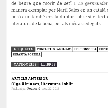
de beure que morir de set”. I
La germandat
manera exemplar per Martí Sales en un català q
però que també ens fa dubtar sobre si el text 
literatura de la bona, per als més assedegats.
ETIQUETES
CONFLICTES FAMILIARS
EDICIONS 1984
EDIT
SEBASTIÀ PORTELL
CATEGORIES
LLIBRES
ARTICLE ANTERIOR
Olga Xirinacs, literatura i oblit
Publicat per
Redacció
-
nov. 22, 2015