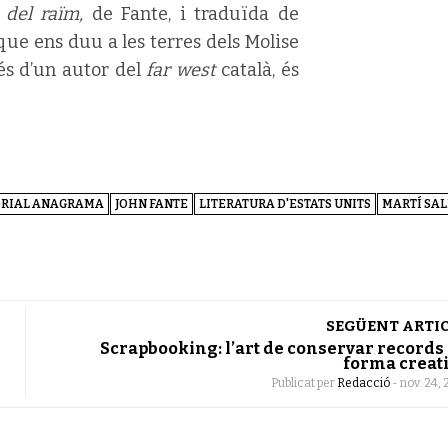
 del raïm,
de Fante, i traduïda de
ue ens duu a les terres dels Molise
és d’un autor del
far west
català, és
ORIAL ANAGRAMA
JOHN FANTE
LITERATURA D'ESTATS UNITS
MARTÍ SAL
SEGÜENT ARTI
Scrapbooking: l’art de conservar records
forma creat
Publicat per
Redacció
-
nov. 24, 