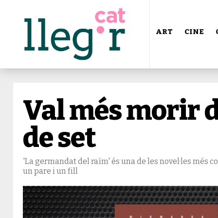
ART
CINE
Val més morir 
de set
'La germandat del raïm' és una de les novel·les més c
un pare i un fill