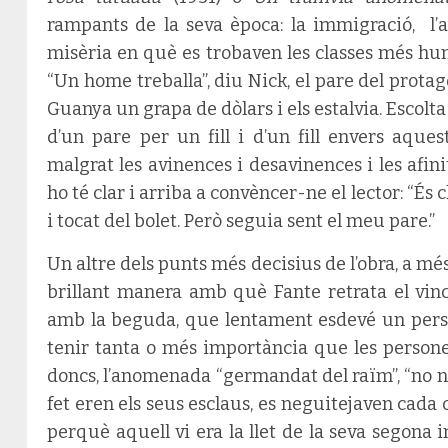
rampants de la seva època: la immigració, l’a
misèria en què es trobaven les classes més hum
“Un home treballa”, diu Nick, el pare del protag
Guanya un grapa de dòlars i els estalvia. Escolta 
d’un pare per un fill i d’un fill envers aques
malgrat les avinences i desavinences i les afini
ho té clar i arriba a convèncer-ne el lector: “És 
i tocat del bolet. Però seguia sent el meu pare.”
Un altre dels punts més decisius de l’obra, a més d
brillant manera amb què Fante retrata el vincl
amb la beguda, que lentament esdevé un perso
tenir tanta o més importància que les persones d
doncs, l’anomenada “germandat del raïm”, “no no
fet eren els seus esclaus, es neguitejaven cada c
perquè aquell vi era la llet de la seva segona i