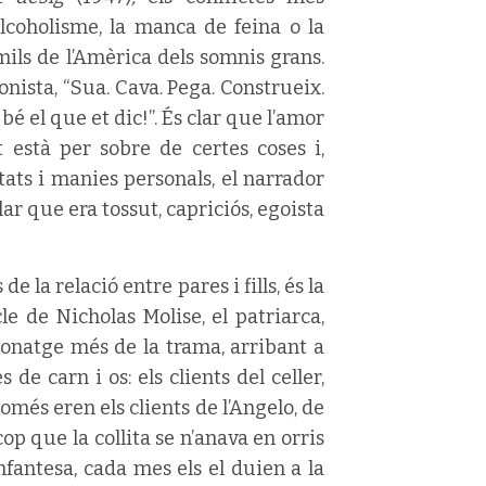
lcoholisme, la manca de feina o la
ils de l’Amèrica dels somnis grans.
onista, “Sua. Cava. Pega. Construeix.
bé el que et dic!”. És clar que l’amor
t està per sobre de certes coses i,
tats i manies personals, el narrador
clar que era tossut, capriciós, egoista
e la relació entre pares i fills, és la
e de Nicholas Molise, el patriarca,
natge més de la trama, arribant a
e carn i os: els clients del celler,
més eren els clients de l’Angelo, de
op que la collita se n’anava en orris
nfantesa, cada mes els el duien a la