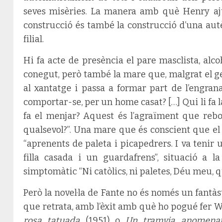
seves misèries. La manera amb què Henry aj
construcció és també la construcció d’una aut
filial.
Hi fa acte de presència el pare masclista, al
conegut, però també la mare que, malgrat el ge
al xantatge i passa a formar part de l’engran
comportar-se, per un home casat? […] Qui li fa la
fa el menjar? Aquest és l’agraïment que rebo,
qualsevol?”. Una mare que és conscient que el 
“aprenents de paleta i picapedrers. I va tenir 
filla casada i un guardafrens”, situació a
simptomàtic “Ni catòlics, ni paletes, Déu meu, q
Però la novel·la de Fante no és només un fantàs
que retrata, amb l’èxit amb què ho pogué fer 
rosa tatuada
(1951) o
Un tramvia anomena