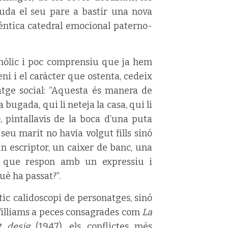
uda el seu pare a bastir una nova
èntica catedral emocional paterno-
cohòlic i poc comprensiu que ja hem
ni i el caràcter que ostenta, cedeix
atge social: “Aquesta és manera de
 bugada, qui li neteja la casa, qui li
 pintallavis de la boca d’una puta
seu marit no havia volgut fills sinó
un escriptor, un caixer de banc, una
 la que respon amb un expressiu i
uè ha passat?”.
tic calidoscopi de personatges, sinó
Williams a peces consagrades com
La
t desig
(1947)
,
els conflictes més