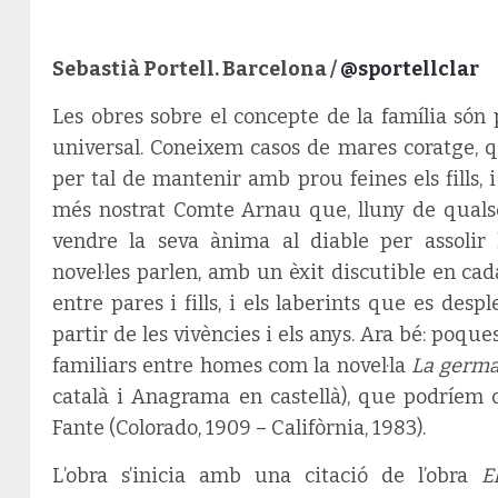
Sebastià Portell. Barcelona /
@sportellclar
Les obres sobre el concepte de la família són p
universal. Coneixem casos de mares coratge, qu
per tal de mantenir amb prou feines els fills, 
més nostrat Comte Arnau que, lluny de qualse
vendre la seva ànima al diable per assolir l
novel·les parlen, amb un èxit discutible en cada
entre pares i fills, i els laberints que es desp
partir de les vivències i els anys. Ara bé: poque
familiars entre homes com la novel·la
La germa
català i Anagrama en castellà), que podríem c
Fante (Colorado, 1909 – Califòrnia, 1983).
L’obra s’inicia amb una citació de l’obra
E