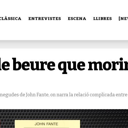
CLÀSSICA
ENTREVISTES
ESCENA
LLIBRES
[NE
de beure que mori
onegudes de John Fante, on narra la relació complicada entre