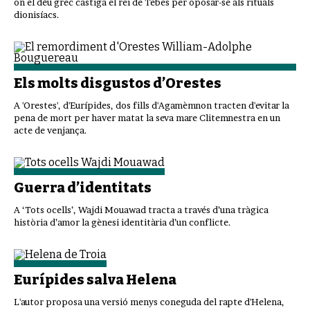
on el déu grec castiga el rei de Tebes per oposar-se als rituals
dionisíacs.
Els molts disgustos d’Orestes
A 'Orestes', d'Eurípides, dos fills d'Agamèmnon tracten d'evitar la
pena de mort per haver matat la seva mare Clitemnestra en un
acte de venjança.
Guerra d’identitats
A ‘Tots ocells’, Wajdi Mouawad tracta a través d’una tràgica
història d’amor la gènesi identitària d’un conflicte.
Eurípides salva Helena
L'autor proposa una versió menys coneguda del rapte d'Helena,