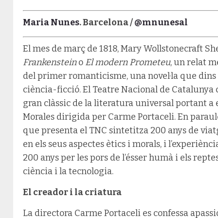
Maria Nunes
. Barcelona /
@mnunesal
El mes de març de 1818, Mary Wollstonecraft Shel
Frankenstein
o
El modern Prometeu
, un relat m
del primer romanticisme, una novel·la que dins
ciència-ficció. El Teatre Nacional de Cataluny
gran clàssic de la literatura universal portant 
Morales dirigida per Carme Portaceli. En paraule
que presenta el TNC sintetitza 200 anys de viatg
en els seus aspectes ètics i morals, i l’experièn
200 anys per les pors de l’ésser humà i els reptes
ciència i la tecnologia.
El creador i la criatura
La directora Carme Portaceli es confessa apassi