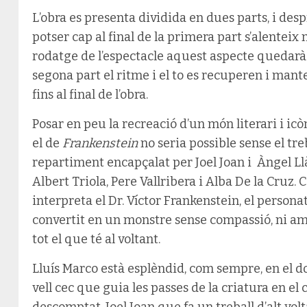
L’obra es presenta dividida en dues parts, i des
potser cap al final de la primera part s’alenteix 
rodatge de l’espectacle aquest aspecte quedarà r
segona part el ritme i el to es recuperen i man
fins al final de l’obra.
Posar en peu
la recreació d’un món literari i i
el de
Frankenstein
no seria possible sense el tre
repartiment encapçalat per Joel Joan i Àngel Ll
Albert Triola, Pere Vallribera i Alba De la Cruz. 
interpreta el Dr. Víctor Frankenstein, el person
convertit en un monstre sense compassió, ni amb
tot el que té al voltant.
Lluís Marco està esplèndid, com sempre, en el do
vell cec que guia les passes de la criatura en el
descomptat, Joel Joan que fa un treball d’alt volt