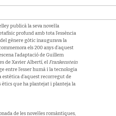
ley publicà la seva novel·la
etafísic profund amb tota l’essència
 del gènere gòtic inaugurava la
a commemora els 200 anys d’aquest
a escena l’adaptació de Guillem
s de Xavier Albertí, el
Frankenstein
e entre l’esser humà i la tecnologia
cia estètica d’aquest recorregut de
 ètics que ha plantejat i planteja la
onada de les novel·les romàntiques,