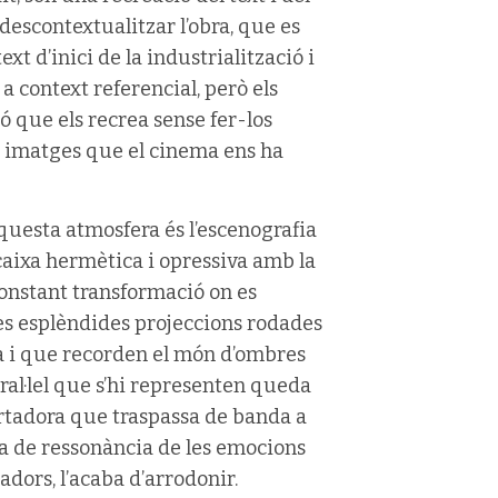
descontextualitzar l’obra, que es
xt d’inici de la industrialització i
a context referencial, però els
ó que els recrea sense fer-los
s imatges que el cinema ens ha
questa atmosfera és l’escenografia
caixa hermètica i opressiva amb la
constant transformació on es
es esplèndides projeccions rodades
a i que recorden el món d’ombres
ral·lel que s’hi representen queda
ortadora que traspassa de banda a
ixa de ressonància de les emocions
adors, l’acaba d’arrodonir.