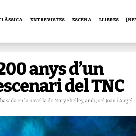
CLÀSSICA
ENTREVISTES
ESCENA
LLIBRES
[NE
 200 anys d’un
’escenari del TNC
basada en la novel·la de Mary Shelley, amb Joel Joan i Àngel