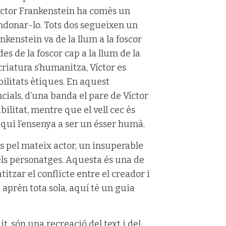
Víctor Frankenstein ha comès un
bandonar-lo. Tots dos segueixen un
nkenstein va de la llum a la foscor
s de la foscor cap a la llum de la
riatura s’humanitza, Víctor es
ilitats ètiques. En aquest
cials, d’una banda el pare de Víctor
bilitat, mentre que el vell cec és
 qui l’ensenya a ser un ésser humà.
s pel mateix actor, un insuperable
dels personatges. Aquesta és una de
itzar el conflicte entre el creador i
a aprèn tota sola, aquí té un guia
t, són una recreació del text i del