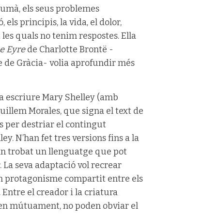
r humà, els seus problemes
, els principis, la vida, el dolor,
 les quals no tenim respostes. Ella
e Eyre
de Charlotte Brontë -
e de Gràcia- volia aprofundir més
a escriure Mary Shelley (amb
uillem Morales, que signa el text de
ys per destriar el contingut
y. N’han fet tres versions fins a la
han trobat un llenguatge que pot
. La seva adaptació vol recrear
un protagonisme compartit entre els
 Entre el creador i la criatura
dien mútuament, no poden obviar el