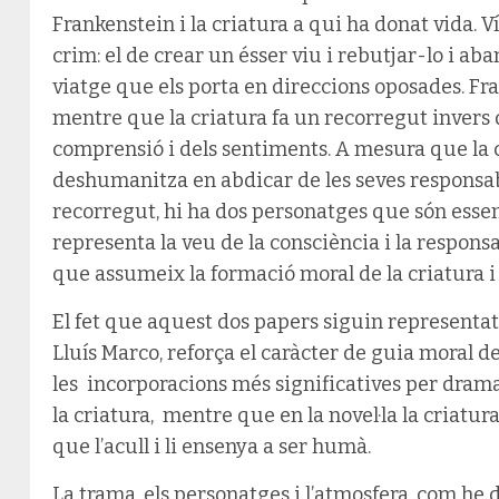
Frankenstein i la criatura a qui ha donat vida. 
crim: el de crear un ésser viu i rebutjar-lo i a
viatge que els porta en direccions oposades. Fra
mentre que la criatura fa un recorregut invers de
comprensió i dels sentiments. A mesura que la c
deshumanitza en abdicar de les seves responsab
recorregut, hi ha dos personatges que són essen
representa la veu de la consciència i la responsa
que assumeix la formació moral de la criatura i
El fet que aquest dos papers siguin representat
Lluís Marco, reforça el caràcter de guia moral 
les incorporacions més significatives per dramat
la criatura, mentre que en la novel·la la criatur
que l’acull i li ensenya a ser humà.
La trama, els personatges i l’atmosfera, com he di