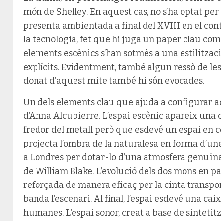
món de Shelley. En aquest cas, no s’ha optat per 
presenta ambientada a final del XVIII en el conte
la tecnologia, fet que hi juga un paper clau com 
elements escènics s’han sotmès a una estilitzaci
explícits. Evidentment, també algun ressò de le
donat d’aquest mite també hi són evocades.
Un dels elements clau que ajuda a configurar a
d’Anna Alcubierre. L’espai escènic apareix una 
fredor del metall però que esdevé un espai en 
projecta l’ombra de la naturalesa en forma d’un
a Londres per dotar-lo d’una atmosfera genuïn
de William Blake. L’evolució dels dos mons en pa
reforçada de manera eficaç per la cinta transp
banda l’escenari. Al final, l’espai esdevé una ca
humanes. L’espai sonor, creat a base de sintetitz