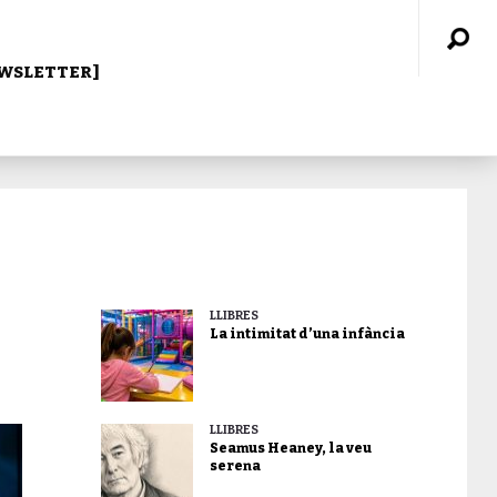
WSLETTER]
LLIBRES
La intimitat d’una infància
LLIBRES
Seamus Heaney, la veu
serena