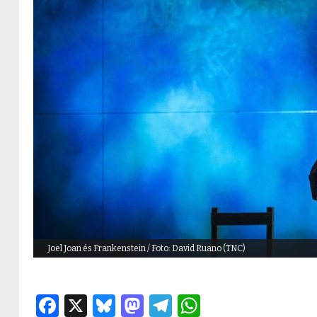
Joel Joan és Frankenstein / Foto: David Ruano (TNC)
Facebook
X
Bluesky
Mastodon
Telegram
WhatsApp