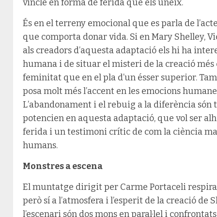
vincle en forma de ferida que els uneix.
És en el terreny emocional que es parla de l’acte
que comporta donar vida. Si en Mary Shelley, Vi
als creadors d’aquesta adaptació els hi ha inter
humana i de situar el misteri de la creació més e
feminitat que en el pla d’un ésser superior. Ta
posa molt més l’accent en les emocions humanes 
L’abandonament i el rebuig a la diferència són 
potencien en aquesta adaptació, que vol ser alho
ferida i un testimoni crític de com la ciència m
humans.
Monstres a escena
El muntatge dirigit per Carme Portaceli respira 
però sí a l’atmosfera i l’esperit de la creació de 
l’escenari són dos mons en paral·lel i confrontats 