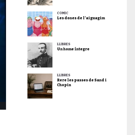
CÒMIC
Les dones de l’aiguagim
LLIBRES
Un home íntegre
LLIBRES
Rere les passes de Sand i
Chopin