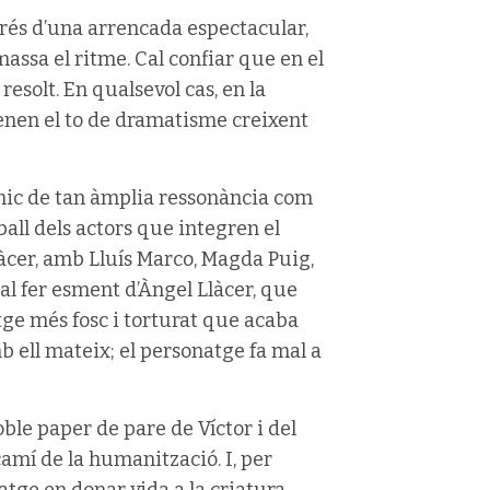
prés d’una arrencada espectacular,
massa el ritme. Cal confiar que en el
esolt. En qualsevol cas, en la
tenen el to de dramatisme creixent
cònic de tan àmplia ressonància com
ball dels actors que integren el
àcer, amb Lluís Marco, Magda Puig,
Cal fer esment d’Àngel Llàcer, que
atge més fosc i torturat que acaba
 ell mateix; el personatge fa mal a
ble paper de pare de Víctor i del
 camí de la humanització. I, per
atge en donar vida a la criatura.