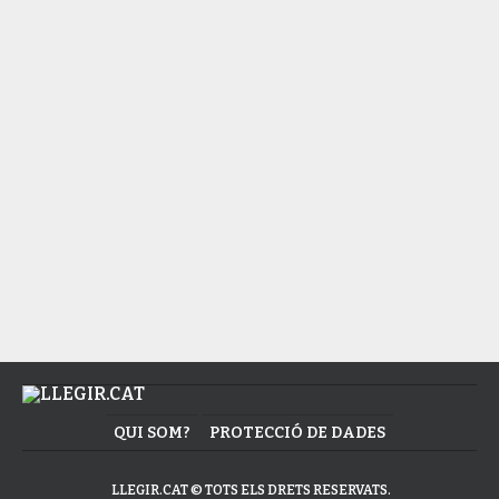
LLIBRES
Somni i solitud
CÒMIC
La trobada mítica entre dues llegendes
del còmic
QUI SOM?
PROTECCIÓ DE DADES
LLEGIR.CAT © TOTS ELS DRETS RESERVATS.