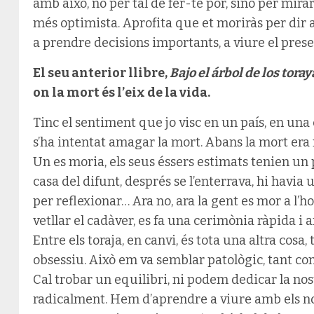
amb això, no per tal de fer-te por, sinó per mirar
més optimista. Aprofita que et moriràs per dir a
a prendre decisions importants, a viure el prese
El seu anterior llibre,
Bajo el árbol de los toray
on la mort és l’eix de la vida.
Tinc el sentiment que jo visc en un país, en una
s’ha intentat amagar la mort. Abans la mort era 
Un es moria, els seus éssers estimats tenien un 
casa del difunt, després se l’enterrava, hi havia
per reflexionar… Ara no, ara la gent es mor a l’h
vetllar el cadàver, es fa una cerimònia ràpida i a
Entre els toraja, en canvi, és tota una altra cosa, 
obsessiu. Això em va semblar patològic, tant co
Cal trobar un equilibri, ni podem dedicar la nost
radicalment. Hem d’aprendre a viure amb els no