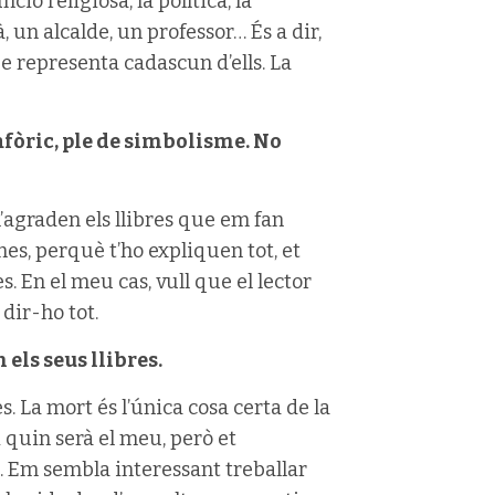
ió religiosa, la política, la
 un alcalde, un professor… És a dir,
e representa cadascun d’ells. La
tafòric, ple de simbolisme. No
 m’agraden els llibres que em fan
nes, perquè t’ho expliquen tot, et
. En el meu cas, vull que el lector
 dir-ho tot.
els seus llibres.
es. La mort és l’única cosa certa de la
i quin serà el meu, però et
é. Em sembla interessant treballar