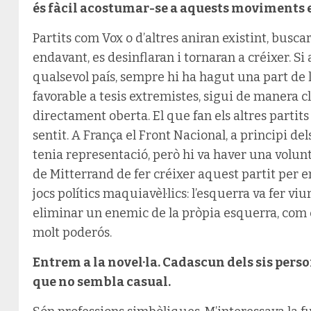
és fàcil acostumar-se a aquests moviments 
Partits com Vox o d’altres aniran existint, busc
endavant, es desinflaran i tornaran a créixer. Si 
qualsevol país, sempre hi ha hagut una part de 
favorable a tesis extremistes, sigui de manera c
directament oberta. El que fan els altres parti
sentit. A França el Front Nacional, a principi de
tenia representació, però hi va haver una volunta
de Mitterrand de fer créixer aquest partit per e
jocs polítics maquiavèl·lics: l’esquerra va fer vi
eliminar un enemic de la pròpia esquerra, com 
molt poderós.
Entrem a la novel·la. Cadascun dels sis pers
que no sembla casual.