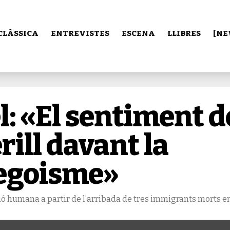
CLÀSSICA
ENTREVISTES
ESCENA
LLIBRES
[NE
l: «El sentiment d
rill davant la
’egoisme»
dició humana a partir de l’arribada de tres immigrants morts e