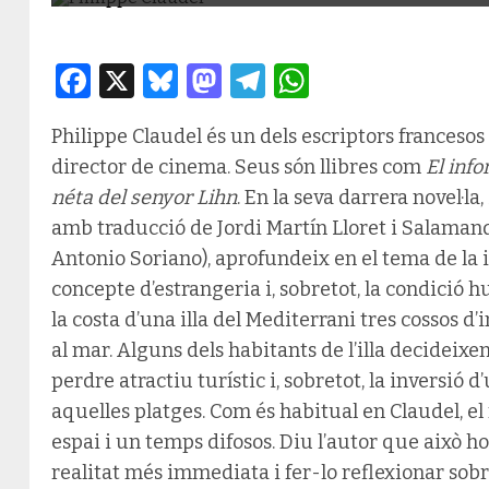
Facebook
X
Bluesky
Mastodon
Telegram
WhatsApp
Philippe Claudel és un dels escriptors franceso
director de cinema. Seus són llibres com
El inf
néta del senyor Lihn
. En la seva darrera novel·la,
amb traducció de Jordi Martín Lloret i Salamand
Antonio Soriano), aprofundeix en el tema de la i
concepte d’estrangeria i, sobretot, la condició
la costa d’una illa del Mediterrani tres cossos 
al mar. Alguns dels habitants de l’illa decideix
perdre atractiu turístic i, sobretot, la inversió
aquelles platges. Com és habitual en Claudel, e
espai i un temps difosos. Diu l’autor que això ho 
realitat més immediata i fer-lo reflexionar sobr