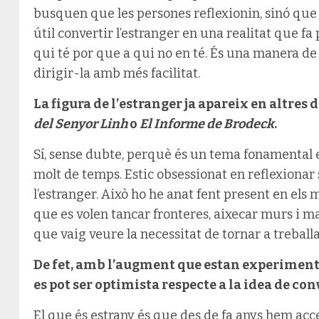
busquen que les persones reflexionin, sinó que v
útil convertir l’estranger en una realitat que fa
qui té por que a qui no en té. És una manera de f
dirigir-la amb més facilitat.
La figura de l’estranger ja apareix en altres 
del Senyor Linh
o
El Informe de Brodeck
.
Sí, sense dubte, perquè és un tema fonamental
molt de temps. Estic obsessionat en reflexionar 
l’estranger. Això ho he anat fent present en els 
que es volen tancar fronteres, aixecar murs i ma
que vaig veure la necessitat de tornar a treball
De fet, amb l’augment que estan experiment
es pot ser optimista respecte a la idea de co
El que és estrany és que des de fa anys hem acce