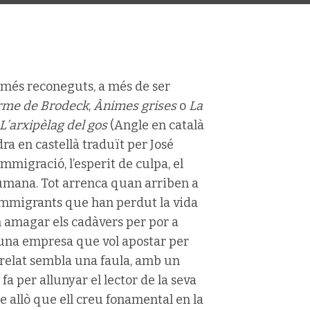
s més reconeguts, a més de ser
orme de Brodeck
,
Ànimes grises
o
La
L’arxipèlag del gos
(Angle en català
ra en castellà traduït per José
mmigració, l’esperit de culpa, el
 humana. Tot arrenca quan arriben a
d’immigrants que han perdut la vida
en amagar els cadàvers per por a
 d’una empresa que vol apostar per
l relat sembla una faula, amb un
fa per allunyar el lector de la seva
e allò que ell creu fonamental en la