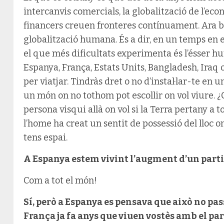
intercanvis comercials, la globalització de l’econ
financers creuen fronteres contínuament. Ara bé
globalització humana. És a dir, en un temps en el
el que més dificultats experimenta és l’ésser hu
Espanya, França, Estats Units, Bangladesh, Iraq 
per viatjar. Tindràs dret o no d’instal·lar-te en u
un món on no tothom pot escollir on vol viure
persona visqui allà on vol si la Terra pertany a 
l’home ha creat un sentit de possessió del lloc on
tens espai.
A Espanya estem vivint l’augment d’un part
Com a tot el món!
Sí, però a Espanya es pensava que això no pas
França ja fa anys que viuen vostès amb el part