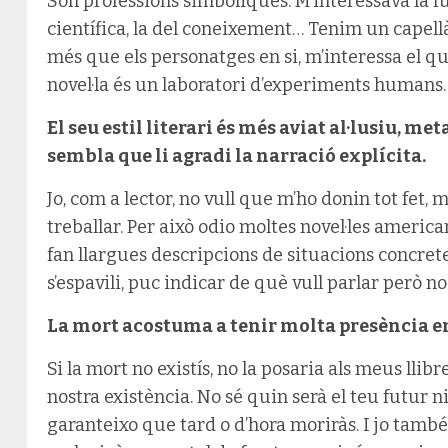
Són professions simbòliques. M’interessava la func
científica, la del coneixement… Tenim un capellà,
més que els personatges en si, m’interessa el qu
novel·la és un laboratori d’experiments humans.
El seu estil literari és més aviat al·lusiu, me
sembla que li agradi la narració explícita.
Jo, com a lector, no vull que m’ho donin tot fet,
treballar. Per això odio moltes novel·les america
fan llargues descripcions de situacions concretes
s’espavili, puc indicar de què vull parlar però no
La mort acostuma a tenir molta presència en 
Si la mort no existís, no la posaria als meus llibr
nostra existència. No sé quin serà el teu futur n
garanteixo que tard o d’hora moriràs. I jo tamb