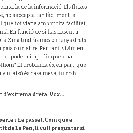
omia, la de la informació. Els fluxos
, no s’accepta tan fàcilment la
 que tot viatja amb molta facilitat,
mà. En funció de si has nascut a
o la Xina tindràs més o menys drets
n país o un altre. Per tant, vivim en
. ¿Com podem impedir que una
tothom? El problema és, en part, que
 viu: això és casa meva, tu no hi
it d’extrema dreta, Vox…
saria i ha passat. Com que a
it de Le Pen, li vull preguntar si