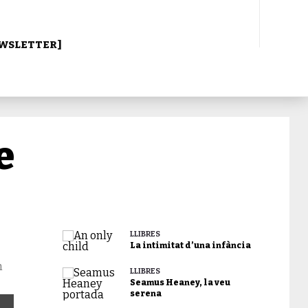
WSLETTER]
e
LLIBRES
La intimitat d’una infància
n
LLIBRES
Seamus Heaney, la veu
serena