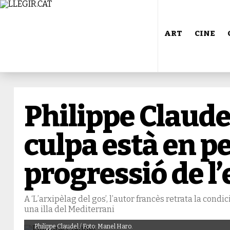
ART
CINE
Philippe Claude
culpa està en pe
progressió de l
A ‘L’arxipèlag del gos’, l’autor francès retrata la con
una illa del Mediterrani
Philippe Claudel / Foto: Manel Haro.