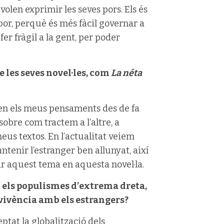
olen exprimir les seves pors. Els és
 por, perquè és més fàcil governar a
er fràgil a la gent, per poder
de les seves novel·les, com
La néta
 en els meus pensaments des de fa
sobre com tractem a l’altre, a
meus textos. En l’actualitat veiem
ntenir l’estranger ben allunyat, així
ar aquest tema en aquesta novel·la.
 els populismes d’extrema dreta,
nvivència amb els estrangers?
ptat la globalització dels