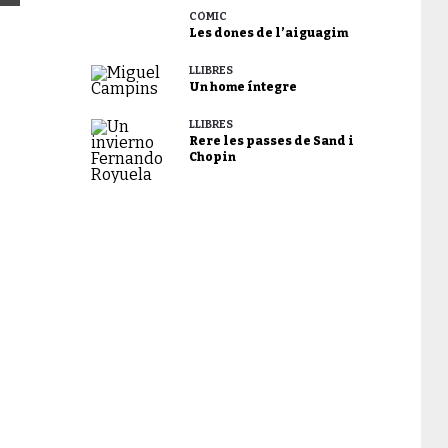
CÒMIC
Les dones de l’aiguagim
LLIBRES
Un home íntegre
LLIBRES
Rere les passes de Sand i
Chopin