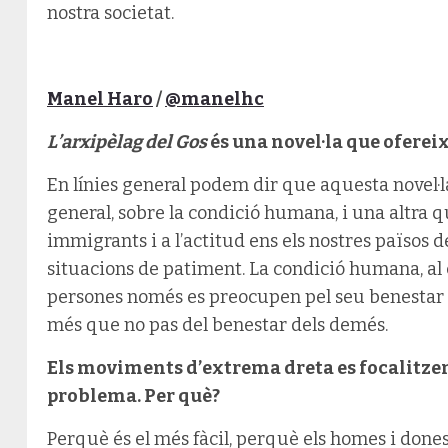
nostra societat.
Manel Haro
/
@manelhc
L’arxipèlag del Gos
és una novel·la que oferei
En línies general podem dir que aquesta novel·l
general, sobre la condició humana, i una altra qu
immigrants i a l’actitud ens els nostres països 
situacions de patiment. La condició humana, al cap
persones només es preocupen pel seu benestar i
més que no pas del benestar dels demés.
Els moviments d’extrema dreta es focalitze
problema. Per què?
Perquè és el més fàcil, perquè els homes i done