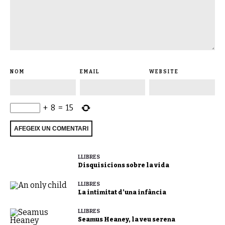
NOM
EMAIL
WEBSITE
+
8
=
15
LLIBRES
Disquisicions sobre la vida
LLIBRES
La intimitat d’una infància
LLIBRES
Seamus Heaney, la veu serena