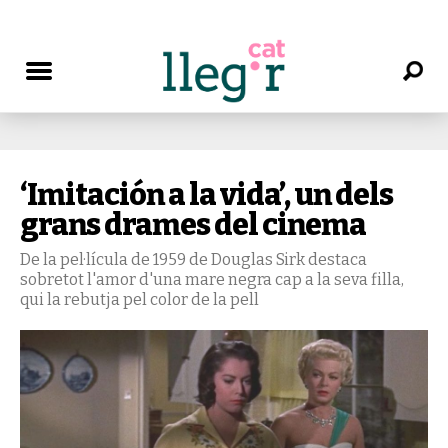
‘Imitación a la vida’, un dels
grans drames del cinema
De la pel·lícula de 1959 de Douglas Sirk destaca
sobretot l'amor d'una mare negra cap a la seva filla,
qui la rebutja pel color de la pell