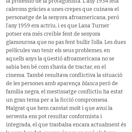
la professió de la protagonista. L’any 1934 feia
calerons gràcies a unes crepes que cuinava el
personatge de la senyora afroamericana, però
l’any 1959 era actriu, i es que Lana Turner
potser era més creïble fent de senyora
glamourosa que no pas fent bullir l’olla. Les dues
pel·lícules van tenir els seus problemes, en
aquells anys la qüestió afroamericana no se
sabia ben bé com s’havia de tractar, en el
cinema. També resultava conflictiva la situació
de les persones amb aparença
blanca
però de
família negra, el mestissatge conflictiu ha estat
un gran tema per a la ficció compromesa.
Malgrat que hem canviat molt i que avui la
serventa ens pot resultar conformista i
integrada, el que trasbalsa encara actualment és