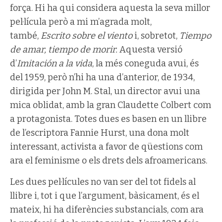
força. Hi ha qui considera aquesta la seva millor
pel·lícula però a mi m’agrada molt,
també,
Escrito sobre el viento
i, sobretot,
Tiempo
de amar, tiempo de morir.
Aquesta versió
d’
Imitación a la vida
, la més coneguda avui, és
del 1959, però n’hi ha una d’anterior, de 1934,
dirigida per John M. Stal, un director avui una
mica oblidat, amb la gran Claudette Colbert com
a protagonista. Totes dues es basen en un llibre
de l’escriptora Fannie Hurst, una dona molt
interessant, activista a favor de qüestions com
ara el feminisme o els drets dels afroamericans.
Les dues pel·lícules no van ser del tot fidels al
llibre i, tot i que l’argument, bàsicament, és el
mateix, hi ha diferències substancials, com ara