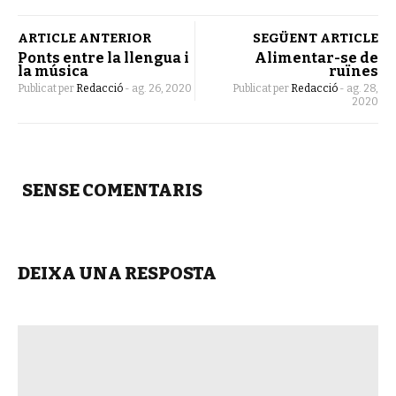
ARTICLE ANTERIOR
SEGÜENT ARTICLE
Ponts entre la llengua i
Alimentar-se de
la música
ruïnes
Publicat per
Redacció
-
ag. 26, 2020
Publicat per
Redacció
-
ag. 28,
2020
SENSE COMENTARIS
DEIXA UNA RESPOSTA