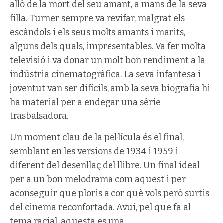
allò de la mort del seu amant, a mans de la seva
filla. Turner sempre va revifar, malgrat els
escàndols i els seus molts amants i marits,
alguns dels quals, impresentables. Va fer molta
televisió i va donar un molt bon rendiment a la
indústria cinematogràfica. La seva infantesa i
joventut van ser difícils, amb la seva biografia hi
ha material per a endegar una sèrie
trasbalsadora.
Un moment clau de la pel·lícula és el final,
semblant en les versions de 1934 i 1959 i
diferent del desenllaç del llibre. Un final ideal
per a un bon melodrama com aquest i per
aconseguir que ploris a cor què vols però surtis
del cinema reconfortada. Avui, pel que fa al
tema racial, aquesta es una