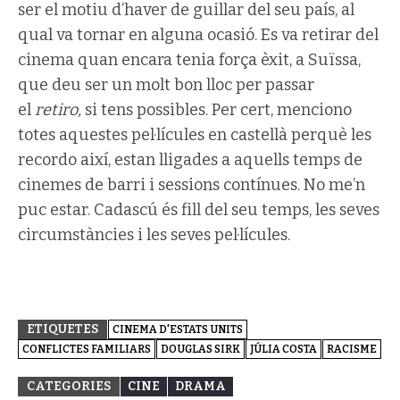
ser el motiu d’haver de guillar del seu país, al
qual va tornar en alguna ocasió. Es va retirar del
cinema quan encara tenia força èxit, a Suïssa,
que deu ser un molt bon lloc per passar
el
retiro,
si tens possibles. Per cert, menciono
totes aquestes pel·lícules en castellà perquè les
recordo així, estan lligades a aquells temps de
cinemes de barri i sessions contínues. No me’n
puc estar. Cadascú és fill del seu temps, les seves
circumstàncies i les seves pel·lícules.
ETIQUETES
CINEMA D'ESTATS UNITS
CONFLICTES FAMILIARS
DOUGLAS SIRK
JÚLIA COSTA
RACISME
CATEGORIES
CINE
DRAMA