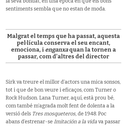
la seva bondat, en una època en què els bons
sentiments sembla que no estan de moda.
Malgrat el temps que ha passat, aquesta
pel·lícula conserva el seu encant,
emociona, i
enganxa
quan la tornen a
passar, com d’altres del director
Sirk va treure el millor d’actors una mica sonsos,
tot i que de bon veure i eficaços, com Turner o
Rock Hudson. Lana Turner, aquí, està prou bé,
com també m’agrada molt fent de dolenta a la
versió dels
Tres mosqueteros,
de 1948. Poc
abans d’estrenar-se
Imitación a la vida
va passar