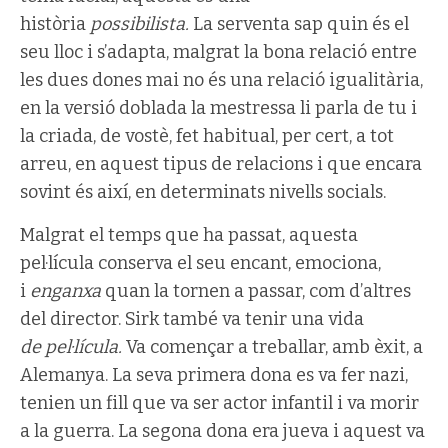
història
possibilista.
La serventa sap quin és el
seu lloc i s’adapta, malgrat la bona relació entre
les dues dones mai no és una relació igualitària,
en la versió doblada la mestressa li parla de tu i
la criada, de vostè, fet habitual, per cert, a tot
arreu, en aquest tipus de relacions i que encara
sovint és així, en determinats nivells socials.
Malgrat el temps que ha passat, aquesta
pel·lícula conserva el seu encant, emociona,
i
enganxa
quan la tornen a passar, com d’altres
del director. Sirk també va tenir una vida
de
pel·lícula.
Va començar a treballar, amb èxit, a
Alemanya. La seva primera dona es va fer nazi,
tenien un fill que va ser actor infantil i va morir
a la guerra. La segona dona era jueva i aquest va