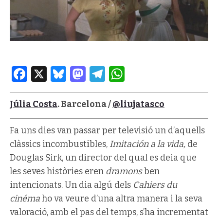
Facebook
X
Bluesky
Mastodon
Telegram
WhatsApp
Júlia Costa
. Barcelona /
@liujatasco
Fa uns dies van passar per televisió un d’aquells
clàssics incombustibles,
Imitación a la vida,
de
Douglas Sirk, un director del qual es deia que
les seves històries eren
dramons
ben
intencionats. Un dia algú dels
Cahiers du
cinéma
ho va veure d’una altra manera i la seva
valoració, amb el pas del temps, s’ha incrementat