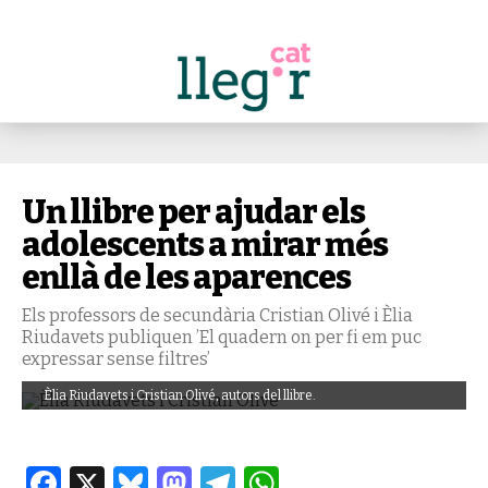
Un llibre per ajudar els
adolescents a mirar més
enllà de les aparences
Els professors de secundària Cristian Olivé i Èlia
Riudavets publiquen ’El quadern on per fi em puc
expressar sense filtres’
Èlia Riudavets i Cristian Olivé, autors del llibre.
Facebook
X
Bluesky
Mastodon
Telegram
WhatsApp