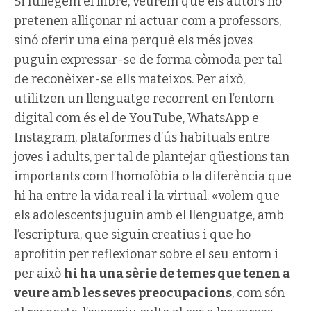
Si fullegem el llibre, veurem que els autors no
pretenen alliçonar ni actuar com a professors,
sinó oferir una eina perquè els més joves
puguin expressar-se de forma còmoda per tal
de reconèixer-se ells mateixos. Per això,
utilitzen un llenguatge recorrent en l’entorn
digital com és el de YouTube, WhatsApp e
Instagram, plataformes d’ús habituals entre
joves i adults, per tal de plantejar qüestions tan
importants com l’homofòbia o la diferència que
hi ha entre la vida real i la virtual. «volem que
els adolescents juguin amb el llenguatge, amb
l’escriptura, que siguin creatius i que ho
aprofitin per reflexionar sobre el seu entorn i
per això
hi ha una sèrie de temes que tenen a
veure amb les seves preocupacions
, com són