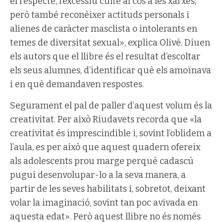
el respecte, l’excessiu culte al cos a les xarxes,
però també reconèixer actituds personals i
alienes de caràcter masclista o intolerants en
temes de diversitat sexual», explica Olivé. Diuen
els autors que el llibre és el resultat d’escoltar
els seus alumnes, d’identificar què els amoïnava
i en què demandaven respostes.
Segurament el pal de paller d’aquest volum és la
creativitat. Per això Riudavets recorda que «la
creativitat és imprescindible i, sovint l’oblidem a
l’aula, es per això que aquest quadern ofereix
als adolescents prou marge perquè cadascú
pugui desenvolupar-lo a la seva manera, a
partir de les seves habilitats i, sobretot, deixant
volar la imaginació, sovint tan poc avivada en
aquesta edat». Però aquest llibre no és només