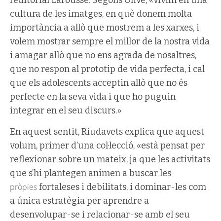
l’editorial
Larousse
. Segons
Olivé
, «vivim en una
cultura de les imatges, en què donem molta
importància a allò que mostrem a les xarxes, i
volem mostrar sempre el millor de la nostra vida
i amagar allò que no ens agrada de nosaltres,
que no respon al prototip de vida perfecta, i cal
que els adolescents acceptin allò que no és
perfecte en la seva vida i que ho puguin
integrar en el seu discurs.»
En aquest sentit, Riudavets explica que aquest
volum, primer d’una col·lecció, «està pensat per
reflexionar sobre un mateix, ja que les activitats
que s’hi plantegen animen a buscar les
pròpies
fortaleses i debilitats, i dominar-les com
a única estratègia per aprendre a
desenvolupar-se i relacionar-se amb el seu