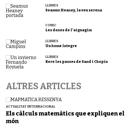
LLIBRES
Seamus Heaney, la veu serena
CÒMIC
Les dones de l’aiguagim
LLIBRES
Un home íntegre
LLIBRES
Rere les passes de Sand i Chopin
ALTRES ARTICLES
ACTUALITAT INTERNACIONAL
Els càlculs matemàtics que expliquen el
món