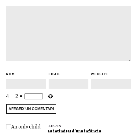
NOM
EMAIL
WEBSITE
4
−
2
=
LLIBRES
La intimitat d’una infància