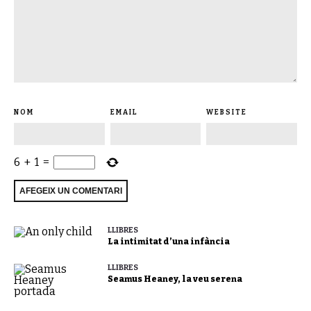
NOM
EMAIL
WEBSITE
6
+
1
=
LLIBRES
La intimitat d’una infància
LLIBRES
Seamus Heaney, la veu serena