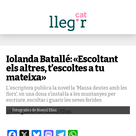
Iolanda Batallé: «Escoltant
els altres, t’escoltes a tu
mateixa»
L'escriptora publica la novel·la 'Massa deutes amb les
flors', on una dona s'instal·la a les muntanyes per
escriure, escoltar i guarir les seves ferides
Fotografies de Noemí Elias.
Facebook
X
Bluesky
Mastodon
Telegram
WhatsApp