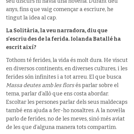
seu discurs hi havia una novel·la. Durant deu
anys, fins que vaig començar a escriure, he
tingut la idea al cap.
La Solitària, la veu narradora, diu que
s’escriu des de la ferida. Iolanda Batallé ha
escrit així?
Tothom té ferides, la vida és molt dura. He viscut
en diversos continents, en diverses cultures, i les
ferides són infinites i a tot arreu. El que busca
Massa deutes amb les flors
és parlar sobre el
tema, parlar d’allò que ens costa abordar.
Escoltar les persones parlar dels seus maldecaps
també ens ajuda a fer-ho nosaltres. A la novel·la
parlo de ferides, no de les meves, sinó més aviat
de les que d’alguna manera tots compartim.