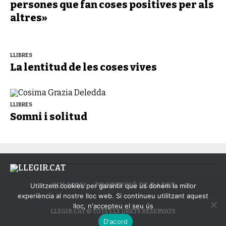
persones que fan coses positives per als
altres»
LLIBRES
La lentitud de les coses vives
LLIBRES
Somni i solitud
QUI SOM?
PROTECCIÓ DE DADES
Utilitzem cookies per garantir que us donem la millor
experiència al nostre lloc web. Si continueu utilitzant aquest
lloc, n'accepteu el seu ús
LLEGIR.CAT © TOTS ELS DRETS RESERVATS.
D'acord