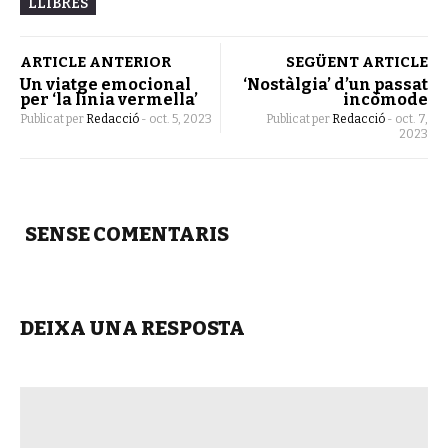
LLIBRES
ARTICLE ANTERIOR
SEGÜENT ARTICLE
Un viatge emocional
‘Nostàlgia’ d’un passat
per ‘la línia vermella’
incòmode
Publicat per
Redacció
-
oct. 5, 2023
Publicat per
Redacció
-
oct. 7,
2023
SENSE COMENTARIS
DEIXA UNA RESPOSTA