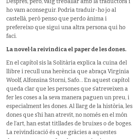
Després, però, vaig treballar amb la traductora i
ho vam aconseguir. Podria traduir-ho jo al
castellà, però penso que perdo ànima i
prefereixo que sigui una altra persona qui ho
faci.
La novel·la reivindica el paper de les dones.
En el capítol sis la Solitària explica la cuina del
llibre i recull una herència que abraça Virginia
Woolf, Alfonsina Storni, Safo… En aquest capítol
queda clar que les persones que s’atreveixen a
fer les coses a la seva manera paguen un preu, i
especialment les dones. Al llarg de la història, les
dones que s’hi han atrevit, no només en el món
de l’art, han estat titllades de bruixes o de boges.
La reivindicació és que gràcies a aquestes