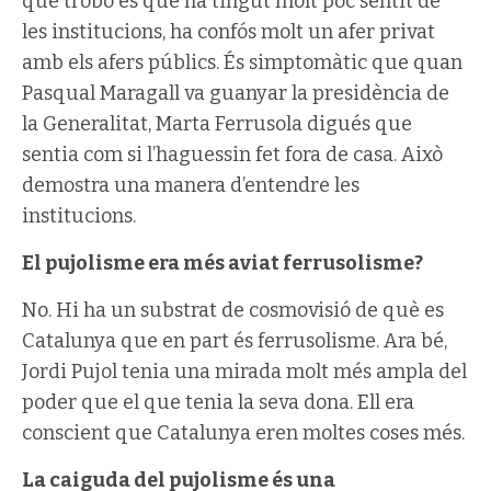
que trobo és que ha tingut molt poc sentit de
les institucions, ha confós molt un afer privat
amb els afers públics. És simptomàtic que quan
Pasqual Maragall va guanyar la presidència de
la Generalitat, Marta Ferrusola digués que
sentia com si l’haguessin fet fora de casa. Això
demostra una manera d’entendre les
institucions.
El pujolisme era més aviat ferrusolisme?
No. Hi ha un substrat de cosmovisió de què es
Catalunya que en part és ferrusolisme. Ara bé,
Jordi Pujol tenia una mirada molt més ampla del
poder que el que tenia la seva dona. Ell era
conscient que Catalunya eren moltes coses més.
La caiguda del pujolisme és una