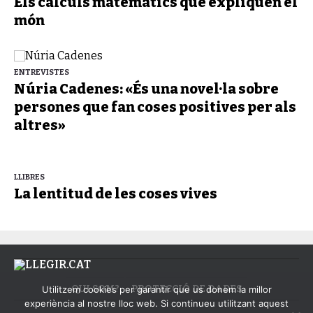
Els càlculs matemàtics que expliquen el
món
ENTREVISTES
Núria Cadenes: «És una novel·la sobre
persones que fan coses positives per als
altres»
LLIBRES
La lentitud de les coses vives
QUI SOM?
PROTECCIÓ DE DADES
Utilitzem cookies per garantir que us donem la millor
experiència al nostre lloc web. Si continueu utilitzant aquest