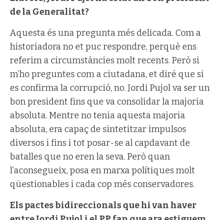
de la Generalitat?
Aquesta és una pregunta més delicada. Com a
historiadora no et puc respondre, perquè ens
referim a circumstàncies molt recents. Però si
m’ho preguntes com a ciutadana, et diré que si
es confirma la corrupció, no. Jordi Pujol va ser un
bon president fins que va consolidar la majoria
absoluta. Mentre no tenia aquesta majoria
absoluta, era capaç de sintetitzar impulsos
diversos i fins i tot posar-se al capdavant de
batalles que no eren la seva. Però quan
l’aconsegueix, posa en marxa polítiques molt
qüestionables i cada cop més conservadores.
Els pactes bidireccionals que hi van haver
entre Jordi Pujol i el PP fan que ara estiguem