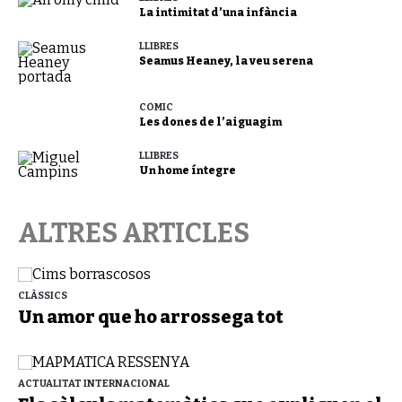
La intimitat d’una infància
LLIBRES
Seamus Heaney, la veu serena
CÒMIC
Les dones de l’aiguagim
LLIBRES
Un home íntegre
ALTRES ARTICLES
CLÀSSICS
Un amor que ho arrossega tot
ACTUALITAT INTERNACIONAL