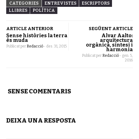
CATEGORIES
ENTREVISTES
ESCRIPTORS
LLIBRES
POLÍTICA
ARTICLE ANTERIOR
SEGÜENT ARTICLE
Sense històries la terra
Alvar Aalto:
és muda
arquitectura
orgànica, síntesi i
Publicat per
Redacció
-
des. 31, 2015
harmonia
Publicat per
Redacció
-
gen. 5,
2016
SENSE COMENTARIS
DEIXA UNA RESPOSTA