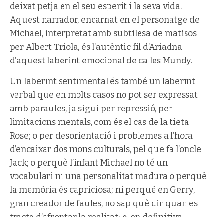
deixat petja en el seu esperit i la seva vida.
Aquest narrador, encarnat en el personatge de
Michael, interpretat amb subtilesa de matisos
per Albert Triola, és l’autèntic fil d’Ariadna
d’aquest laberint emocional de ca les Mundy.
Un laberint sentimental és també un laberint
verbal que en molts casos no pot ser expressat
amb paraules, ja sigui per repressió, per
limitacions mentals, com és el cas de la tieta
Rose; o per desorientació i problemes a l’hora
d’encaixar dos mons culturals, pel que fa l’oncle
Jack; o perquè l’infant Michael no té un
vocabulari ni una personalitat madura o perquè
la memòria és capriciosa; ni perquè en Gerry,
gran creador de faules, no sap què dir quan es
tracta d’afrontar la realitat; o, en definitiva,