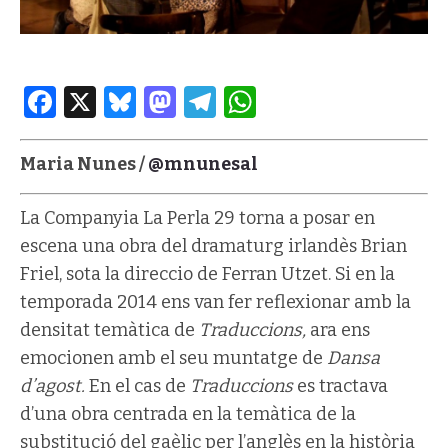
Facebook
X
Bluesky
Mastodon
Telegram
WhatsApp
Maria Nunes /
@mnunesal
La Companyia La Perla 29 torna a posar en
escena una obra del dramaturg irlandès Brian
Friel, sota la direccio de Ferran Utzet. Si en la
temporada 2014 ens van fer reflexionar amb la
densitat temàtica de
Traduccions,
ara ens
emocionen amb el seu muntatge de
Dansa
d’agost.
En el cas de
Traduccions
es tractava
d’una obra centrada en la temàtica de la
substitució del gaèlic per l’anglès en la història