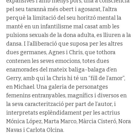
expansives i amb menys pors, una a consciència
pel seu tarannà més obert i agosarat, l’altra
perquè la limitació del seu horitzó mental la
manté en un infantilisme mal casat amb les
pulsions sexuals de la dona adulta, es lliuren a la
dansa. I l’alliberació que suposa per les altres
dues germanes, Agnes i Chris, que tothora
contenen les seves emocions, totes dues
enamorades del mateix baliga-balaga d’en
Gerry, amb qui la Chris hi té un “fill de l’amor”,
en Michael. Una galeria de personatges
femenins entranyables, magnífics i diversos en
la seva caracterització per part de l’autor, i
interpretats esplèndidament per les actrius
Mónica López, Marta Marco, Màrcia Cisteró, Nora
Navas i Carlota Olcina.