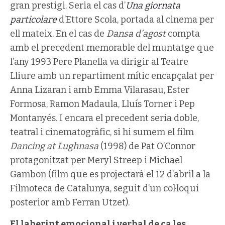
gran prestigi. Seria el cas d’
Una giornata
particolare
d’Ettore Scola, portada al cinema per
ell mateix. En el cas de
Dansa d’agost
compta
amb el precedent memorable del muntatge que
l’any 1993 Pere Planella va dirigir al Teatre
Lliure amb un repartiment mític encapçalat per
Anna Lizaran i amb Emma Vilarasau, Ester
Formosa, Ramon Madaula, Lluís Torner i Pep
Montanyés. I encara el precedent seria doble,
teatral i cinematogràfic, si hi sumem el film
Dancing at Lughnasa
(1998) de Pat O’Connor
protagonitzat per Meryl Streep i Michael
Gambon (film que es projectarà el 12 d’abril a la
Filmoteca de Catalunya, seguit d’un col·loqui
posterior amb Ferran Utzet).
El laberint emocional i verbal de ca les