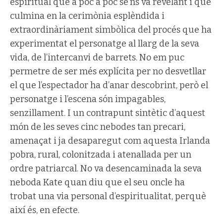
espiritual que a poc a poc se’ns va revelant i que
culmina en la cerimònia esplèndida i
extraordinàriament simbòlica del procés que ha
experimentat el personatge al llarg de la seva
vida, de l’intercanvi de barrets. No em puc
permetre de ser més explícita per no desvetllar
el que l’espectador ha d’anar descobrint, però el
personatge i l’escena són impagables,
senzillament. I un contrapunt sintètic d’aquest
món de les seves cinc nebodes tan precari,
amenaçat i ja desaparegut com aquesta Irlanda
pobra, rural, colonitzada i atenallada per un
ordre patriarcal. No va desencaminada la seva
neboda Kate quan diu que el seu oncle ha
trobat una via personal d’espiritualitat, perquè
així és, en efecte.