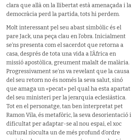
clara que allà on la llibertat està amenaçada i la
democràcia perd la partida, tots hi perdem.
Molt interessant pel seu abast simbòlic és el
pare Jack, una peça clau en l’obra. Inicialment
se’ns presenta com el sacerdot que retorna a
casa, després de tota una vida a l’Àfrica en
missió apostòlica, greument malalt de malària.
Progressivament se’ns va revelant que la causa
del seu retorn no és només la seva salut, sinó
que amaga un «pecat» pel qual ha esta apartat
del seu ministeri per la jerarquia eclesiàstica.
Tot en el personatge, tan ben interpretat pet
Ramon Vila, és metafòric, la seva desorientació i
dificultat per adaptar-se al nou espai, el xoc
cultural n’oculta un de més profund d’ordre