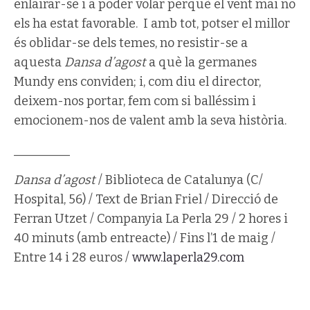
enlairar-se i a poder volar perquè el vent mai no
els ha estat favorable. I amb tot, potser el millor
és oblidar-se dels temes, no resistir-se a
aquesta
Dansa d’agost
a què la germanes
Mundy ens conviden; i, com diu el director,
deixem-nos portar, fem com si balléssim i
emocionem-nos de valent amb la seva història.
_________
Dansa d’agost
/ Biblioteca de Catalunya (C/
Hospital, 56) / Text de Brian Friel / Direcció de
Ferran Utzet / Companyia La Perla 29 / 2 hores i
40 minuts (amb entreacte) / Fins l’1 de maig /
Entre 14 i 28 euros /
www.laperla29.com