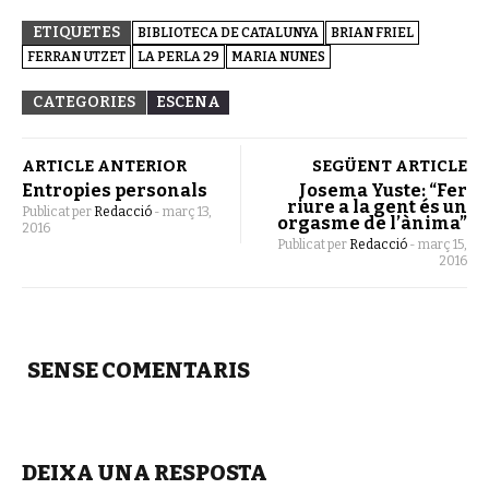
ETIQUETES
BIBLIOTECA DE CATALUNYA
BRIAN FRIEL
FERRAN UTZET
LA PERLA 29
MARIA NUNES
CATEGORIES
ESCENA
ARTICLE ANTERIOR
SEGÜENT ARTICLE
Entropies personals
Josema Yuste: “Fer
riure a la gent és un
Publicat per
Redacció
-
març 13,
orgasme de l’ànima”
2016
Publicat per
Redacció
-
març 15,
2016
SENSE COMENTARIS
DEIXA UNA RESPOSTA