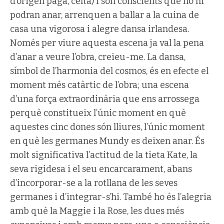
d’origen pagà, celta) i són conscients que no hi
podran anar, arrenquen a ballar a la cuina de
casa una vigorosa i alegre dansa irlandesa.
Només per viure aquesta escena ja val la pena
d’anar a veure l’obra, creieu-me. La dansa,
símbol de l’harmonia del cosmos, és en efecte el
moment més catàrtic de l’obra; una escena
d’una força extraordinària que ens arrossega
perquè constitueix l’únic moment en què
aquestes cinc dones són lliures, l’únic moment
en què les germanes Mundy es deixen anar. És
molt significativa l’actitud de la tieta Kate, la
seva rigidesa i el seu encarcarament, abans
d’incorporar-se a la rotllana de les seves
germanes i d’integrar-s’hi. També ho és l’alegria
amb què la Maggie i la Rose, les dues més