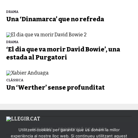
DRAMA
Una ‘Dinamarca’ que no refreda
DRAMA
‘El dia que va morir David Bowie’, una
estada al Purgatori
CLÀSSICA
Un ‘Werther’ sense profunditat
QUI SOM?
PROTECCIÓ DE DADES
Utilitzem cookies per garantir que us donem la millor
experiència al nostre lloc web. Si continueu utilitzant aquest