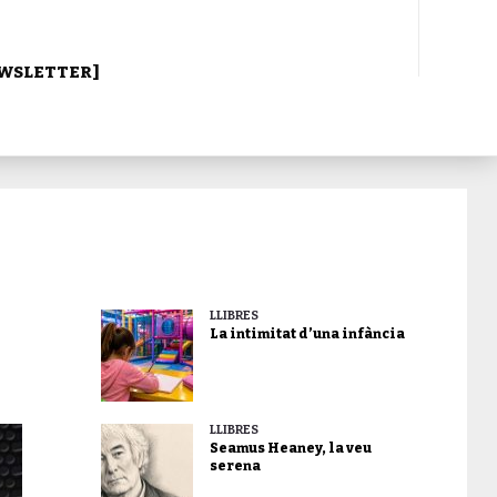
WSLETTER]
LLIBRES
La intimitat d’una infància
LLIBRES
Seamus Heaney, la veu
serena