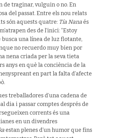
de traginar, vulguin o no. En
a del passat. Entre els nou relats
its són aquests quatre:
Tía Nana
és
m’atrapen des de l’inici: “Estoy
usca una línea de luz flotante,
aunque no recuerdo muy bien por
a nena criada per la seva tieta
s anys en què la conciència de la
menyspreant en part la falta d’afecte
ò.
ues treballadores d’una cadena de
 al dia i passar comptes després de
persegueixen corrents és una
dianes en un divendres
ka
estan plenes d’un humor que fins