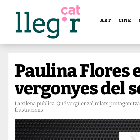
ART
CINE
Paulina Flores 
vergonyes del 
La xilena publica ‘Qué vergüenza', relats protagonitza
frustracions