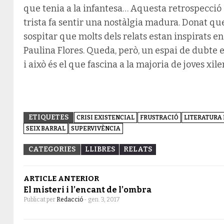
que tenia a la infantesa… Aquesta retrospecció 
trista fa sentir una nostàlgia madura. Donat qu
sospitar que molts dels relats estan inspirats e
Paulina Flores. Queda, però, un espai de dubte e
i això és el que fascina a la majoria de joves xile
ETIQUETES
CRISI EXISTENCIAL
FRUSTRACIÓ
LITERATURA
SEIX BARRAL
SUPERVIVÈNCIA
CATEGORIES
LLIBRES
RELATS
ARTICLE ANTERIOR
El misteri i l’encant de l’ombra
Publicat per
Redacció
-
gen. 3, 2017