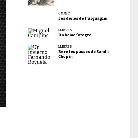
CÒMIC
Les dones de l’aiguagim
LLIBRES
Un home íntegre
LLIBRES
Rere les passes de Sand i
Chopin