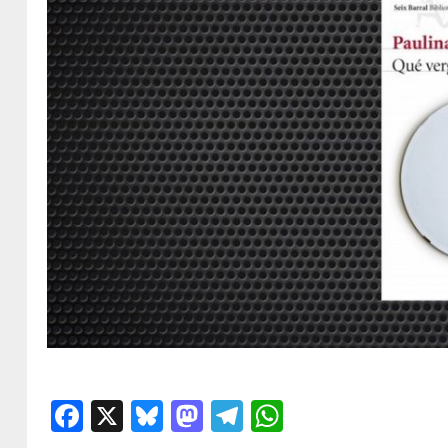
Facebook
X
Bluesky
Mastodon
Telegram
WhatsApp