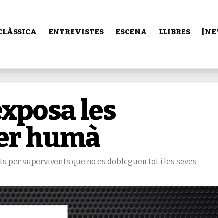
CLÀSSICA
ENTREVISTES
ESCENA
LLIBRES
[NE
exposa les
ser humà
ts per supervivents que no es dobleguen tot i les seves