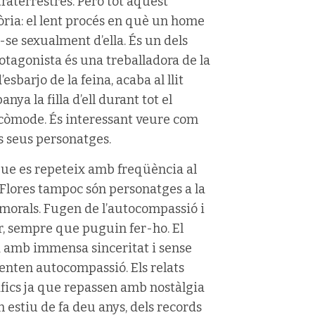
traterrestres. Però tot aquest
òria: el lent procés en què un home
se sexualment d’ella. És un dels
rotagonista és una treballadora de la
esbarjo de la feina, acaba al llit
ya la filla d’ell durant tot el
incòmode. És interessant veure com
s seus personatges.
que es repeteix amb freqüència al
a Flores tampoc són personatges a la
 morals. Fugen de l’autocompassió i
ar, sempre que puguin fer-ho. El
fia amb immensa sinceritat i sense
 senten autocompassió. Els relats
àfics ja que repassen amb nostàlgia
n estiu de fa deu anys, dels records