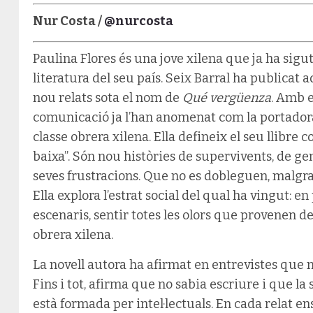
Nur Costa /
@nurcosta
Paulina Flores és una jove xilena que ja ha sigu
literatura del seu país. Seix Barral ha publicat 
nou relats sota el nom de
Qué vergüenza
. Amb e
comunicació ja l’han anomenat com la portadora 
classe obrera xilena. Ella defineix el seu llibre 
baixa”. Són nou històries de supervivents, de gen
seves frustracions. Que no es dobleguen, malgrat
Ella explora l’estrat social del qual ha vingut: en 
escenaris, sentir totes les olors que provenen del
obrera xilena.
La novell autora ha afirmat en entrevistes que n
Fins i tot, afirma que no sabia escriure i que l
està formada per intel·lectuals. En cada relat e