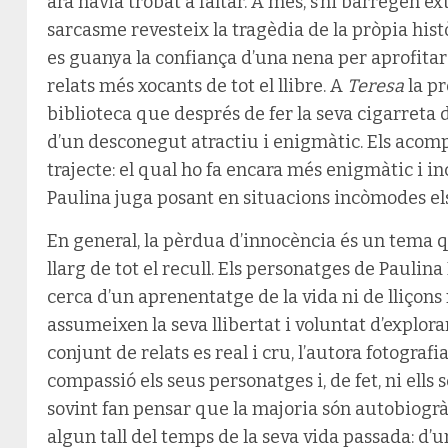
ara havia trobat a faltar. A més, s’hi barregen ex
sarcasme revesteix la tragèdia de la pròpia hist
es guanya la confiança d’una nena per aprofitar-
relats més xocants de tot el llibre. A
Teresa
la p
biblioteca que després de fer la seva cigarreta d’
d’un desconegut atractiu i enigmàtic. Els acompan
trajecte: el qual ho fa encara més enigmàtic i 
Paulina juga posant en situacions incòmodes el
En general, la pèrdua d’innocència és un tema 
llarg de tot el recull. Els personatges de Paulin
cerca d’un aprenentatge de la vida ni de lliçons
assumeixen la seva llibertat i voluntat d’explor
conjunt de relats es real i cru, l’autora fotogra
compassió els seus personatges i, de fet, ni ells
sovint fan pensar que la majoria són autobiogr
algun tall del temps de la seva vida passada: d’u