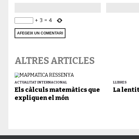
+
3
=
4
ALTRES ARTICLES
ACTUALITAT INTERNACIONAL
LLIBRES
Els càlculs matemàtics que
La lenti
expliquen el món