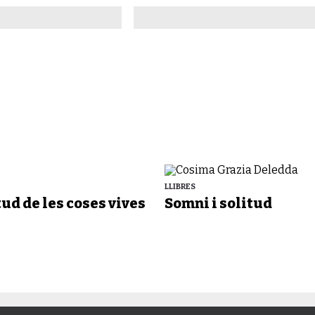
LLIBRES
tud de les coses vives
Somni i solitud