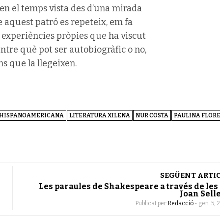
en el temps vista des d’una mirada
e aquest patró es repeteix, em fa
n experiències pròpies que ha viscut
ntre què pot ser autobiogràfic o no,
ns que la llegeixen.
 HISPANOAMERICANA
LITERATURA XILENA
NUR COSTA
PAULINA FLOR
SEGÜENT ARTI
Les paraules de Shakespeare a través de les
Joan Sell
Publicat per
Redacció
-
gen. 5, 