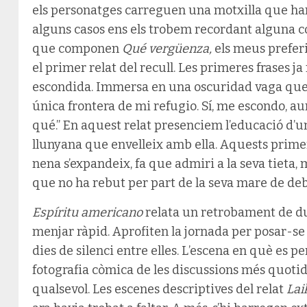
els personatges carreguen una motxilla que han 
alguns casos ens els trobem recordant alguna cos
que componen
Qué vergüenza,
els meus prefer
el primer relat del recull. Les primeres frases ja 
escondida. Immersa en una oscuridad vaga que b
única frontera de mi refugio. Sí, me escondo, 
qué.” En aquest relat presenciem l’educació d’un
llunyana que envelleix amb ella. Aquests primer
nena s’expandeix, fa que admiri a la seva tieta, 
que no ha rebut per part de la seva mare de deb
Espíritu americano
relata un retrobament de d
menjar ràpid. Aprofiten la jornada per posar-se
dies de silenci entre elles. L’escena en què es 
fotografia còmica de les discussions més quoti
qualsevol. Les escenes descriptives del relat
Lai