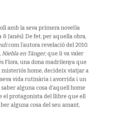
roll amb la seva primera novel·la
 & Janés). De fet, per aquella obra,
endi
com l’autora revelació del 2010.
,
Niebla en Tánger
, que li va valer
 és Flora, una dona madrilenya que
misteriós home, decideix viatjar a
seva vida rutinària i avorrida i un
a saber alguna cosa d’aquell home
el protagonista del llibre que ell
saber alguna cosa del seu amant,