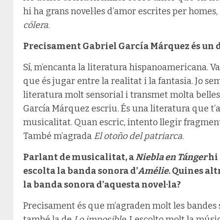
hi ha grans novel·les d’amor escrites per homes
cólera
.
Precisament Gabriel García Márquez és un d
Sí, m’encanta la literatura hispanoamericana. V
que és jugar entre la realitat i la fantasia. Jo s
literatura molt sensorial i transmet molta belle
García Márquez escriu. És una literatura que t’
musicalitat. Quan escric, intento llegir fragmen
També m’agrada
El otoño del patriarca
.
Parlant de musicalitat, a
Niebla en Tánger
hi
escolta la banda sonora d’
Amélie
. Quines al
la banda sonora d’aquesta novel·la?
Precisament és que m’agraden molt les bandes s
també la de
Lo imposible
. I escolto molt la músi