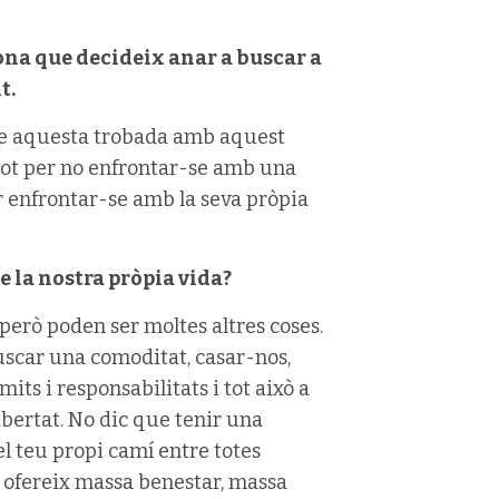
ona que decideix anar a buscar a
t.
ue aquesta trobada amb aquest
i tot per no enfrontar-se amb una
r enfrontar-se amb la seva pròpia
e la nostra pròpia vida?
però poden ser moltes altres coses.
buscar una comoditat, casar-nos,
mits i responsabilitats i tot això a
ibertat. No dic que tenir una
el teu propi camí entre totes
s ofereix massa benestar, massa