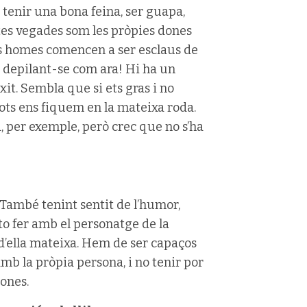
, tenir una bona feina, ser guapa,
tes vegades som les pròpies dones
ls homes comencen a ser esclaus de
es depilant-se com ara! Hi ha un
xit. Sembla que si ets gras i no
tots ens fiquem en la mateixa roda.
a, per exemple, però crec que no s’ha
. També tenint sentit de l’humor,
nto fer amb el personatge de la
d’ella mateixa. Hem de ser capaços
mb la pròpia persona, i no tenir por
sones.