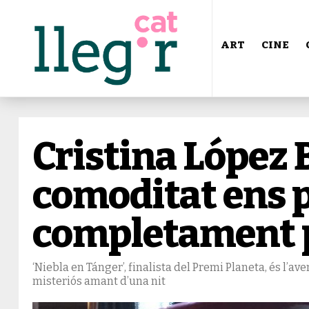
ART
CINE
Cristina López 
comoditat ens p
completament p
‘Niebla en Tánger’, finalista del Premi Planeta, és l’av
misteriós amant d’una nit