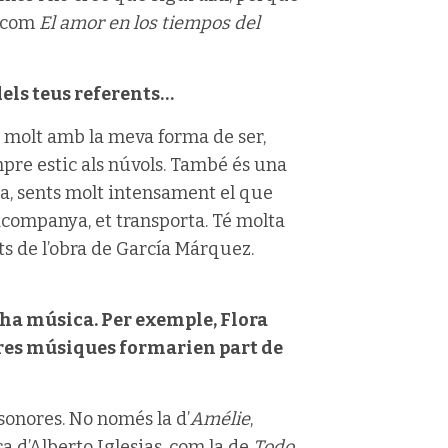
, com
El amor en los tiempos del
els teus referents…
a molt amb la meva forma de ser,
empre estic als núvols. També és una
sa, sents molt intensament el que
acompanya, et transporta. Té molta
ts de l’obra de García Márquez.
 ha música. Per exemple, Flora
tres músiques formarien part de
onores. No només la d’
Amélie
,
ca d’Alberto Iglesias, com la de
Todo