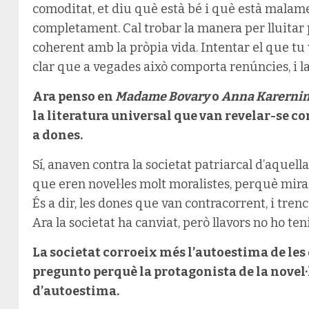
comoditat, et diu què està bé i què està malamen
completament. Cal trobar la manera per lluitar pe
coherent amb la pròpia vida. Intentar el que tu
clar que a vegades això comporta renúncies, i la 
Ara penso en
Madame Bovary
o
Anna Karerni
la literatura universal que van revelar-se co
a dones.
Sí, anaven contra la societat patriarcal d’aquella
que eren novel·les molt moralistes, perquè mir
És a dir, les dones que van contracorrent, i tre
Ara la societat ha canviat, però llavors no ho teni
La societat corroeix més l’autoestima de les
pregunto perquè la protagonista de la novel·
d’autoestima.