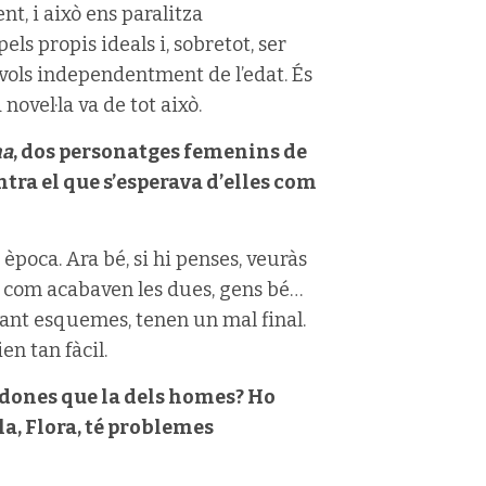
t, i això ens paralitza
ls propis ideals i, sobretot, ser
 vols independentment de l’edat. És
novel·la va de tot això.
na
, dos personatges femenins de
ntra el que s’esperava d’elles com
 època. Ara bé, si hi penses, veuràs
a com acabaven les dues, gens bé…
ncant esquemes, tenen un mal final.
en tan fàcil.
 dones que la dels homes? Ho
la, Flora, té problemes