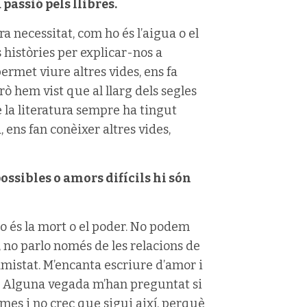
assió pels llibres.
ra necessitat, com ho és l’aigua o el
 històries per explicar-nos a
ermet viure altres vides, ens fa
ò hem vist que al llarg dels segles
è la literatura sempre ha tingut
, ens fan conèixer altres vides,
possibles o amors difícils hi són
o és la mort o el poder. No podem
, no parlo només de les relacions de
amistat. M’encanta escriure d’amor i
. Alguna vegada m’han preguntat si
mes i no crec que sigui així, perquè