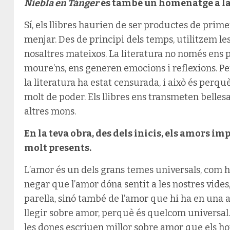
Niebla en Tánger
és també un homenatge a la p
Sí, els llibres haurien de ser productes de prime
menjar. Des de principi dels temps, utilitzem les
nosaltres mateixos. La literatura no només ens p
moure’ns, ens generen emocions i reflexions. Per
la literatura ha estat censurada, i això és perqu
molt de poder. Els llibres ens transmeten bellesa
altres mons.
En la teva obra, des dels inicis, els amors im
molt presents.
L’amor és un dels grans temes universals, com h
negar que l’amor dóna sentit a les nostres vides
parella, sinó també de l’amor que hi ha en una 
llegir sobre amor, perquè és quelcom universal
les dones escriuen millor sobre amor que els ho