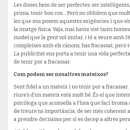
Les dones hem de ser perfectes: ser intel·ligents
prima, tenir bon cos… Però no oblidem que mol
les que ens posem aquestes exigències i que e
la imatge física. Vaja, mai havia vist tants hom
model que la gent vol imitar, i té a veure amb l’è
compleixes amb els cànons, has fracassat, però 
La publicitat ens porta a tenir una vida perfect
de tenir por a fracassar.
Com podem ser nosaltres mateixos?
Sent fidel a un mateix i no tenir por a fracassar
riure’s d’un mateix està molt bé. És el que inte
psicòloga que aconsella a Flora que faci broma 
de treure’ns importància, de ser més coherent a
a prendre decisions per si es decep a altres per