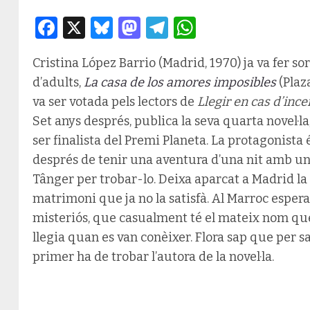
Facebook
X
Bluesky
Mastodon
Telegram
WhatsApp
Cristina López Barrio (Madrid, 1970) ja va fer so
d’adults,
La casa de los amores imposibles
(Plaza
va ser votada pels lectors de
Llegir en cas d’inc
Set anys després, publica la seva quarta novel·la
ser finalista del Premi Planeta. La protagonista
després de tenir una aventura d’una nit amb un 
Tânger per trobar-lo. Deixa aparcat a Madrid la 
matrimoni que ja no la satisfà. Al Marroc esper
misteriós, que casualment té el mateix nom que 
llegia quan es van conèixer. Flora sap que per 
primer ha de trobar l’autora de la novel·la.