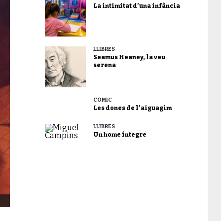
La intimitat d’una infància
LLIBRES
Seamus Heaney, la veu
serena
CÒMIC
Les dones de l’aiguagim
LLIBRES
Un home íntegre