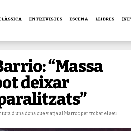
CLÀSSICA
ENTREVISTES
ESCENA
LLIBRES
[NE
Barrio: “Massa
ot deixar
aralitzats”
entura d’una dona que viatja al Marroc per trobar el seu