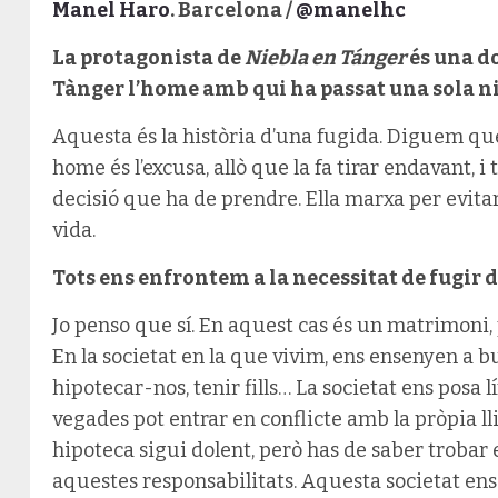
Manel Haro
. Barcelona /
@manelhc
La protagonista de
Niebla en Tánger
és una d
Tànger l’home amb qui ha passat una sola ni
Aquesta és la història d’una fugida. Diguem q
home és l’excusa, allò que la fa tirar endavant, 
decisió que ha de prendre. Ella marxa per evita
vida.
Tots ens enfrontem a la necessitat de fugir d
Jo penso que sí. En aquest cas és un matrimoni, 
En la societat en la que vivim, ens ensenyen a 
hipotecar-nos, tenir fills… La societat ens posa lí
vegades pot entrar en conflicte amb la pròpia ll
hipoteca sigui dolent, però has de saber trobar 
aquestes responsabilitats. Aquesta societat en