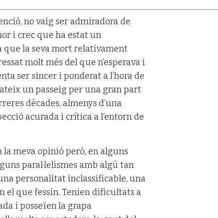
enció, no vaig ser admiradora de
r i crec que ha estat un
a que la seva mort relativament
ressat molt més del que n’esperava i
enta ser sincer i ponderat a l’hora de
í mateix un passeig per una gran part
 darreres dècades, almenys d’una
cció acurada i crítica a l’entorn de
 la meva opinió però, en alguns
guns paral·lelismes amb algú tan
na personalitat inclassificable, una
 el que fessin. Tenien dificultats a
ada i posseïen la grapa