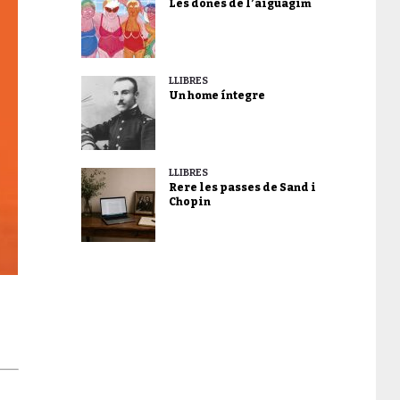
Les dones de l’aiguagim
LLIBRES
Un home íntegre
LLIBRES
Rere les passes de Sand i
Chopin