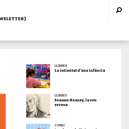
WSLETTER]
LLIBRES
La intimitat d’una infància
LLIBRES
Seamus Heaney, la veu
serena
CÒMIC