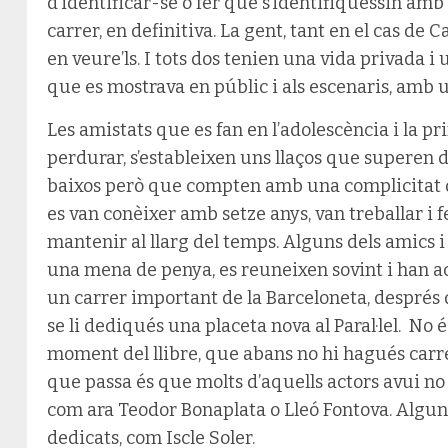
d’identificar-se o fer que s’identifiquessin amb 
carrer, en definitiva. La gent, tant en el cas de 
en veure’ls. I tots dos tenien una vida privada i
que es mostrava en públic i als escenaris, amb 
Les amistats que es fan en l’adolescència i la 
perdurar, s’estableixen uns llaços que superen d
baixos però que compten amb una complicitat di
es van conèixer amb setze anys, van treballar i fe
mantenir al llarg del temps. Alguns dels amics
una mena de penya, es reuneixen sovint i han a
un carrer important de la Barceloneta, després 
se li dediqués una placeta nova al Paral·lel. No
moment del llibre, que abans no hi hagués carrer
que passa és que molts d’aquells actors avui no
com ara Teodor Bonaplata o Lleó Fontova. Algun
dedicats, com Iscle Soler.