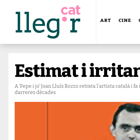
ART
CINE
Estimat i irrit
A ‘Pepe i jo’ Joan Lluís Bozzo retrata l’artista català i f
darreres dècades