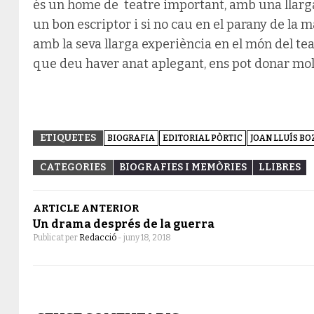
és un home de teatre important, amb una llarga
un bon escriptor i si no cau en el parany de la 
amb la seva llarga experiència en el món del tea
que deu haver anat aplegant, ens pot donar molte
ETIQUETES
BIOGRAFIA
EDITORIAL PÒRTIC
JOAN LLUÍS BO
CATEGORIES
BIOGRAFIES I MEMÒRIES
LLIBRES
ARTICLE ANTERIOR
Un drama després de la guerra
Publicat per
Redacció
-
juny 18, 2018