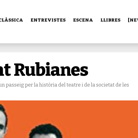
CLÀSSICA
ENTREVISTES
ESCENA
LLIBRES
[NE
ant Rubianes
a un passeig per la història del teatre i de la societat de les