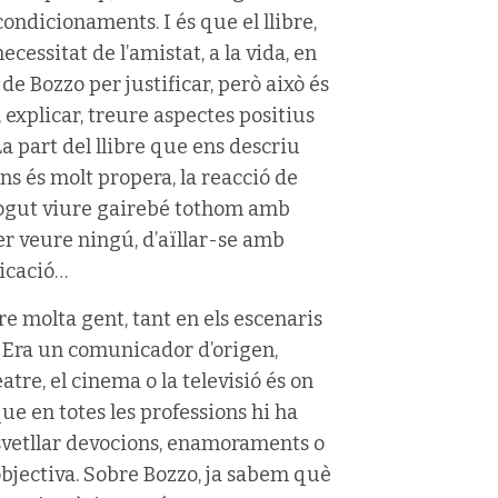
 condicionaments. I és que el llibre,
ecessitat de l’amistat, a la vida, en
de Bozzo per justificar, però això és
explicar, treure aspectes positius
La part del llibre que ens descriu
ens és molt propera, la reacció de
 pogut viure gairebé tothom amb
er veure ningú, d’aïllar-se amb
icació…
e molta gent, tant en els escenaris
. Era un comunicador d’origen,
eatre, el cinema o la televisió és on
ue en totes les professions hi ha
svetllar devocions, enamoraments o
bjectiva. Sobre Bozzo, ja sabem què