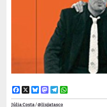
Facebook
X
Bluesky
Mastodon
Telegram
WhatsApp
Júlia Costa
/
@liujatasco