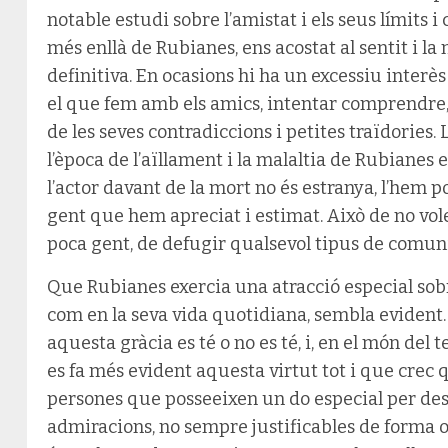
notable estudi sobre l’amistat i els seus límits i
més enllà de Rubianes, ens acostat al sentit i la n
definitiva. En ocasions hi ha un excessiu interès 
el que fem amb els amics, intentar comprendre, 
de les seves contradiccions i petites traïdories. 
l’època de l’aïllament i la malaltia de Rubianes 
l’actor davant de la mort no és estranya, l’hem
gent que hem apreciat i estimat. Això de no vol
poca gent, de defugir qualsevol tipus de comun
Que Rubianes exercia una atracció especial sobr
com en la seva vida quotidiana, sembla evident
aquesta gràcia es té o no es té, i, en el món del t
es fa més evident aquesta virtut tot i que crec q
persones que posseeixen un do especial per de
admiracions, no sempre justificables de forma o