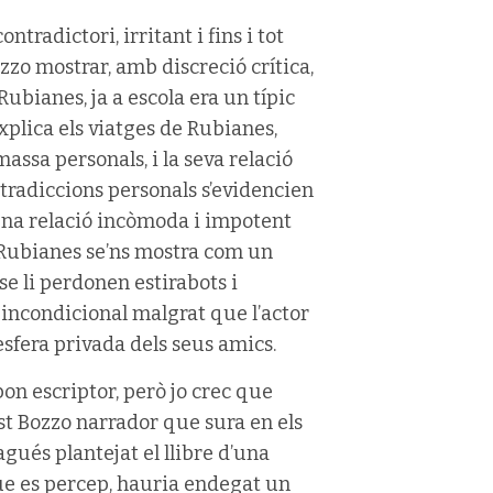
tradictori, irritant i fins i tot
zzo mostrar, amb discreció crítica,
ubianes, ja a escola era un típic
explica els viatges de Rubianes,
assa personals, i la seva relació
ntradiccions personals s’evidencien
 una relació incòmoda i impotent
 Rubianes se’ns mostra com un
se li perdonen estirabots i
incondicional malgrat que l’actor
esfera privada dels seus amics.
on escriptor, però jo crec que
uest Bozzo narrador que sura en els
gués plantejat el llibre d’una
e es percep, hauria endegat un