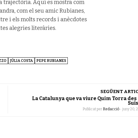
 trajectòria. Aquí es mostra com
mandra, com el seu amic Rubianes,
tre i els molts records i anècdotes
s alegries literàries.
ZZO
JÚLIA COSTA
PEPE RUBIANES
SEGÜENT ARTI
La Catalunya que va viure Quim Torra des
Suï
Publicat per
Redacció
-
juny 20, 