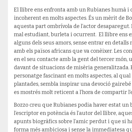
El llibre ens enfronta amb un Rubianes humà i con
incoherent en molts aspectes. És un mèrit de Bo
aquesta part ombrívola de l’actor desaparegut. R
mal estudiant, burleta i ocurrent. El llibre ens 
alguns dels seus amors, sense entrar en detalls m
amb els països africans que va conèixer. Les co
en el seu contacte amb la gent del tercer món,
davant de situacions de misèria generalitzada.
personatge fascinant en molts aspectes, al qual 
plantades, sembla inspirar una devoció gairebé 
es mostrés molt reticent a l’hora de compartir l’
Bozzo creu que Rubianes podia haver estat un b
l’escriptor en potència és l’autor del llibre, aq
apunts biogràfics sobre l’amic perdut i que si ha
forma més ambiciosa i sense la immediatesa qu