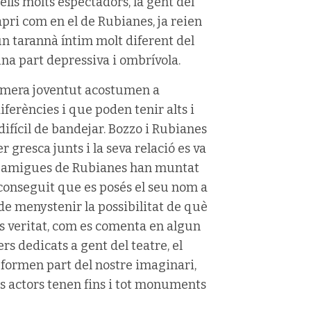
ells molts espectadors, la gent del
Capri com en el de Rubianes, ja reien
 un tarannà íntim molt diferent del
una part depressiva i ombrívola.
primera joventut acostumen a
iferències i que poden tenir alts i
fícil de bandejar. Bozzo i Rubianes
r gresca junts i la seva relació es va
 i amigues de Rubianes han muntat
conseguit que es posés el seu nom a
de menystenir la possibilitat de què
 és veritat, com es comenta en algun
s dedicats a gent del teatre, el
 formen part del nostre imaginari,
s actors tenen fins i tot monuments