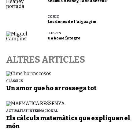
Seamus Heaney, la veu serena
CÒMIC
Les dones de l’aiguagim
LLIBRES
Un home íntegre
ALTRES ARTICLES
CLÀSSICS
Un amor que ho arrossega tot
ACTUALITAT INTERNACIONAL
Els càlculs matemàtics que expliquen el
món