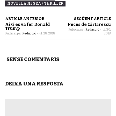
NOVEL·LA NEGRA / THRILLER
ARTICLE ANTERIOR
SEGÜENT ARTICLE
Així es va fer Donald
Peces de Cărtărescu
Trump
Publicat per
Redacció
-
jul. 30,
Publicat per
Redacció
-
jul. 28, 2018
2018
SENSE COMENTARIS
DEIXA UNA RESPOSTA