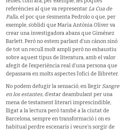
febles, com ara, per exemple, les poques
referències al que va representar
La Cua de
Palla,
el poc que s’esmenta Pedrolo o que, per
exemple, s’oblidi que Maria Antònia Oliver va
crear una investigadora abans que Giménez
Barlett. Però no estem parlant d’un cànon sinó
de tot un recull molt ampli però no exhaustiu
sobre aquest tipus de literatura, amb el valor
afegit de l’experiència real d’una persona que
depassava en molts aspectes l’ofici de llibreter.
No podem defugir la sensació, en llegir
Sangre
en los estantes,
d’estar deambulant per una
mena de testament literari imprescindible,
lligat a la lectura però també a la ciutat de
Barcelona, sempre en transformació i on es
habitual perdre escenaris i veure’n sorgir de