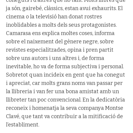
coneguts i d’altres que no tant. Molts llibres que
ja són, gairebé, clàssics, estan avui exhaurits. El
cinema o la televisió han donat rostres
inoblidables a molts dels seus protagonistes.
Camarasa ens explica moltes coses, informa
sobre el naixement del gènere negre, sobre
revistes especialitzades, opina i pren partit
sobre uns autors i uns altres i, de forma
inevitable, ho va de forma subjectiva i personal.
Sobretot quan incideix en gent que ha conegut
i apreciat, car molts grans noms van passar per
la llibreria i van fer una bona amistat amb un
llibreter tan poc convencional. En la dedicatòria
reconeix i homenatja la seva companya Montse
Clavé, que tant va contribuir a la mitificació de
l’establiment.