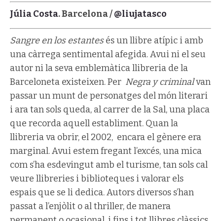
Júlia Costa
. Barcelona /
@liujatasco
Sangre en los estantes
és un llibre atípic i amb
una càrrega sentimental afegida. Avui ni el seu
autor ni la seva emblemàtica llibreria de la
Barceloneta existeixen. Per
Negra y criminal
van
passar un munt de personatges del món literari
i ara tan sols queda, al carrer de la Sal, una placa
que recorda aquell establiment. Quan la
llibreria va obrir, el 2002,
encara el gènere era
marginal. Avui estem fregant l’excés, una mica
com s’ha esdevingut amb el turisme, tan sols cal
veure llibreries i biblioteques i valorar els
espais que se li dedica. Autors diversos s’han
passat a l’enjòlit o al thriller, de manera
permanent o ocasional, i fins i tot llibres clàssics