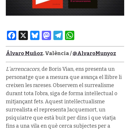
Facebook
X
Bluesky
Mastodon
Telegram
WhatsApp
Álvaro Muñoz
. València /
@AlvaroMunyoz
L’arrencacors
, de Boris Vian, ens presenta un
personatge que a mesura que avança el llibre li
creixen les rareses. Observem el surrealisme
durant tota l’obra, siga de forma intel·lectual o
mitjançant fets. Aquest intel·lectualisme
surrealista el representa Jacquemort, un
psiquiatre que està buit per dins i que viatja
fins a una vila en què cerca subjectes per a