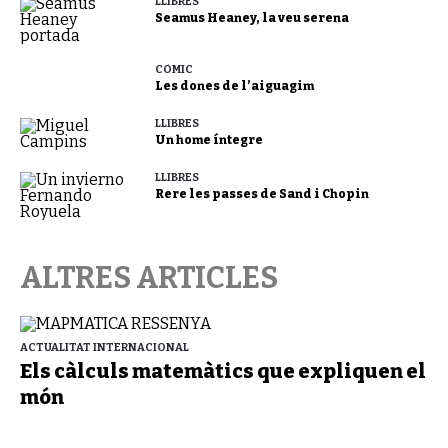
LLIBRES
Seamus Heaney, la veu serena
CÒMIC
Les dones de l’aiguagim
LLIBRES
Un home íntegre
LLIBRES
Rere les passes de Sand i Chopin
ALTRES ARTICLES
ACTUALITAT INTERNACIONAL
Els càlculs matemàtics que expliquen el
món