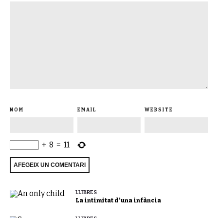
NOM
EMAIL
WEBSITE
+
8
=
11
LLIBRES
La intimitat d’una infància