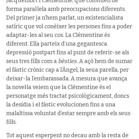
Jacquemort i Clémentine, que conviuen de
forma paral·lela amb preocupacions diferents.
Del primer ja n’hem parlat, un existencialista
satíric que vol conèixer les persones fins a poder
adaptar-les al seu cos. La Clémentine és
diferent. Ella parteix d’una gegantesca
depressió postpart fins al punt de referir-se als
seus tres fills com a
bèsties.
A açò hem de sumar
el fàstic crònic cap a l’Àngel, la seua parella, per
deixar-la l’embarassada. A mesura que avança
la novel·la veiem que la Clémentine és el
personatge més tractat psicològicament, doncs
la desídia i el fàstic evolucionen fins a una
malaltissa voluntat d’estar sempre amb els seus
fills.
Tot aquest esperpent no decau amb la resta de