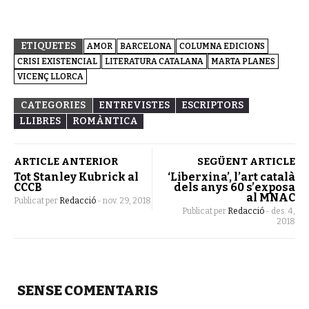
ETIQUETES
AMOR
BARCELONA
COLUMNA EDICIONS
CRISI EXISTENCIAL
LITERATURA CATALANA
MARTA PLANES
VICENÇ LLORCA
CATEGORIES
ENTREVISTES
ESCRIPTORS
LLIBRES
ROMÀNTICA
ARTICLE ANTERIOR
SEGÜENT ARTICLE
Tot Stanley Kubrick al
‘Liberxina’, l’art català
CCCB
dels anys 60 s’exposa
al MNAC
Publicat per
Redacció
-
nov. 29, 2018
Publicat per
Redacció
-
des. 4,
2018
SENSE COMENTARIS