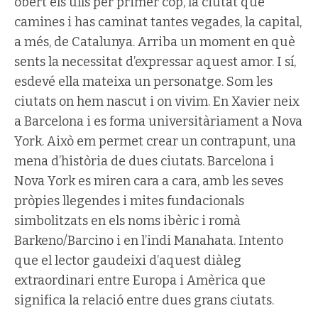
obert els ulls per primer cop, la ciutat que
camines i has caminat tantes vegades, la capital,
a més, de Catalunya. Arriba un moment en què
sents la necessitat d’expressar aquest amor. I sí,
esdevé ella mateixa un personatge. Som les
ciutats on hem nascut i on vivim. En Xavier neix
a Barcelona i es forma universitàriament a Nova
York. Això em permet crear un contrapunt, una
mena d’història de dues ciutats. Barcelona i
Nova York es miren cara a cara, amb les seves
pròpies llegendes i mites fundacionals
simbolitzats en els noms ibèric i romà
Barkeno/Barcino i en l’indi Manahata. Intento
que el lector gaudeixi d’aquest diàleg
extraordinari entre Europa i Amèrica que
significa la relació entre dues grans ciutats.