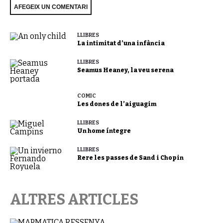
LLIBRES
La intimitat d’una infància
LLIBRES
Seamus Heaney, la veu serena
CÒMIC
Les dones de l’aiguagim
LLIBRES
Un home íntegre
LLIBRES
Rere les passes de Sand i Chopin
ALTRES ARTICLES