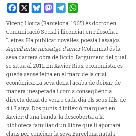
Facebook
X
Bluesky
Mastodon
Telegram
WhatsApp
Vicenç Llorca (Barcelona, 1965) és doctor en
Comunicació Social i llicenciat en Filosofia i
Lletres. Ha publicat novel·les, poesia i assajos.
Aquell antic missatge d’amor
(Columna) és la
seva darrera obra de ficció, l’argument del qual
se situa al 2011. En Xavier Rius, economista, es
queda sense feina en el marc de la crisi
econòmica. La seva dona l’acaba de deixar, de
manera inesperada i com a conseqüència
directa deixa de veure cada dia els seus fills, de
4 i 7 anys. Dos punts d’inflexió marquen en
Xavier: d’una banda, la descoberta, a la
biblioteca familiar d’un llibre que li aportarà
claus per conèixer la seva Barcelona natal i