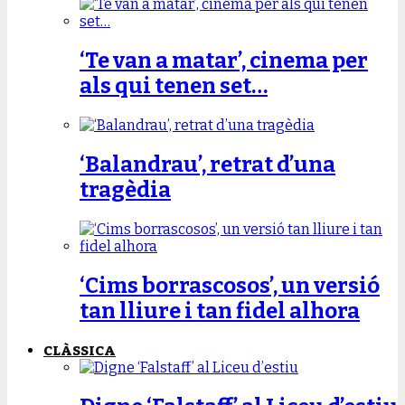
‘Te van a matar’, cinema per
als qui tenen set…
‘Balandrau’, retrat d’una
tragèdia
‘Cims borrascosos’, un versió
tan lliure i tan fidel alhora
CLÀSSICA