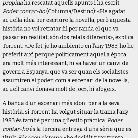
propina
ha rescatat aquells apunts i ha escrit
Poder contar-ho
(Columna/Destino): «He agafat
aquella idea per escriure la novel·la, però aquesta
història no vol retratar fil per randa el que va
passar en realitat, són dos relats diferents», explica
Torrent. «De fet, jo ho ambiento en l’any 1983, ho he
preferit així perquè políticament aquella època
era molt més interessant, hi va haver un canvi de
govern a Espanya, que va ser quan els socialistes
assumiren el poder; com a escenari de la novel·la,
aquell canvi donava molt de joc», hi afegeix.
A banda d’un escenari més idoni per a la seva
història, si Torrent ha volgut situar la trama l’any
1983 és també per una qüestió pràctica.
Poder
contar-ho
és la tercera entrega d’una sèrie que es
titula
El segon sistema
: «he decidit tirar trenta-