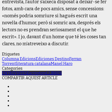
entrevista, l’autor s’aixeca disposat a deixar-se fer
fotos, amb cara de pocs amics, sense concessions:
«només podria somriure si hagués escrit una
novel·la d’humor, però si somric ara, després els
lectors no es prendran seriosament el que he
escrit». I jo, davant d’un home que té les coses tan
clares, no m’atreveixo a discutir.
Etiquetes
Columna Edicions
Ediciones Destino
Ferran
Torrent
literatura catalana
Manel Haro
Categories
ENTREVISTES
Escriptors
LLIBRES
COMPARTIR AQUEST ARTICLE