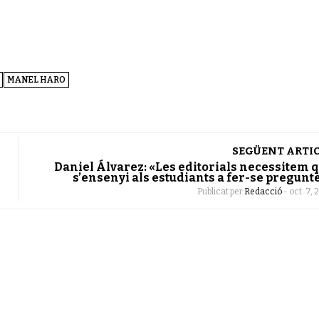
MANEL HARO
SEGÜENT ARTI
Daniel Álvarez: «Les editorials necessitem 
s’ensenyi als estudiants a fer-se pregunt
Publicat per
Redacció
-
oct. 7, 