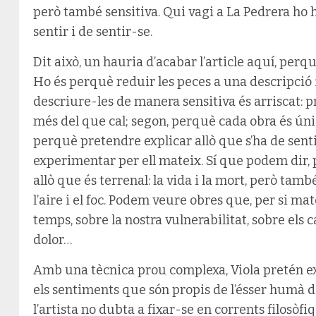
però també sensitiva. Qui vagi a La Pedrera ho h
sentir i de sentir-se.
Dit això, un hauria d’acabar l’article aquí, perq
Ho és perquè reduir les peces a una descripció fís
descriure-les de manera sensitiva és arriscat: 
més del que cal; segon, perquè cada obra és única
perquè pretendre explicar allò que s’ha de senti
experimentar per ell mateix. Sí que podem dir,
allò que és terrenal: la vida i la mort, però tamb
l’aire i el foc. Podem veure obres que, per si mat
temps, sobre la nostra vulnerabilitat, sobre els 
dolor…
Amb una tècnica prou complexa, Viola pretén 
els sentiments que són propis de l’ésser humà d
l’artista no dubta a fixar-se en corrents filosòfi