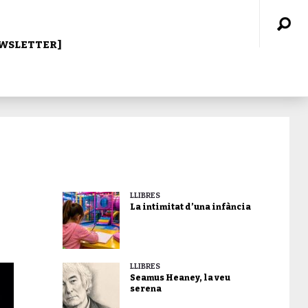
WSLETTER]
LLIBRES
La intimitat d’una infància
LLIBRES
Seamus Heaney, la veu
serena