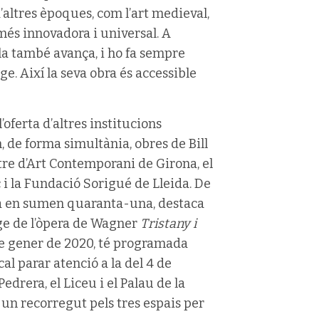
’altres èpoques, com l’art medieval,
més innovadora i universal. A
ola també avança, i ho fa sempre
ge. Així la seva obra és accessible
oferta d’altres institucions
, de forma simultània, obres de Bill
entre d’Art Contemporani de Girona, el
i la Fundació Sorigué de Lleida. De
ra en sumen quaranta-una, destaca
tge de l’òpera de Wagner
Tristany i
5 de gener de 2020, té programada
 cal parar atenció a la del 4 de
Pedrera, el Liceu i el Palau de la
t un recorregut pels tres espais per