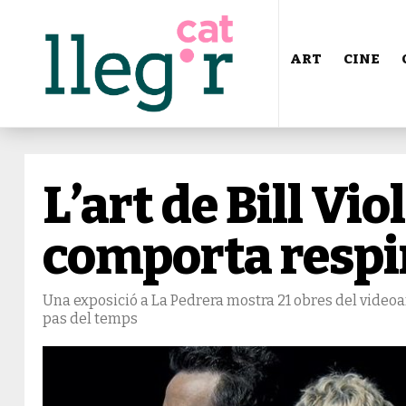
ART
CINE
L’art de Bill Viol
comporta respi
Una exposició a La Pedrera mostra 21 obres del videoart
pas del temps