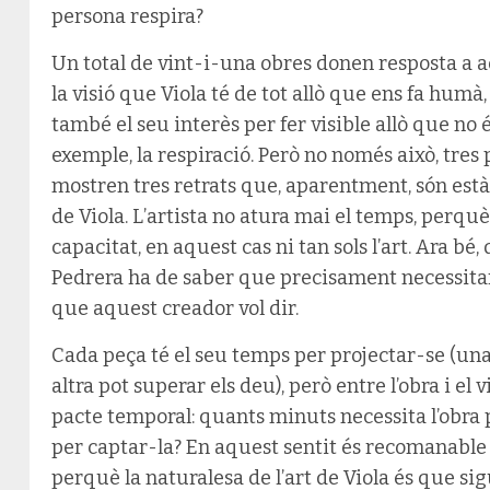
persona respira?
Un total de vint-i-una obres donen resposta a a
la visió que Viola té de tot allò que ens fa humà,
també el seu interès per fer visible allò que no é
exemple, la respiració. Però no només això, tres
mostren tres retrats que, aparentment, són estàti
de Viola. L’artista no atura mai el temps, perq
capacitat, en aquest cas ni tan sols l’art. Ara bé
Pedrera ha de saber que precisament necessitar
que aquest creador vol dir.
Cada peça té el seu temps per projectar-se (una
altra pot superar els deu), però entre l’obra i el v
pacte temporal: quants minuts necessita l’obra p
per captar-la? En aquest sentit és recomanable 
perquè la naturalesa de l’art de Viola és que s