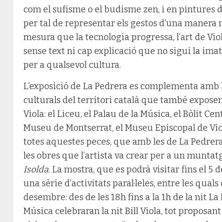
com el sufisme o el budisme zen, i en pintures d
per tal de representar els gestos d’una manera 
mesura que la tecnologia progressa, l’art de Vi
sense text ni cap explicació que no sigui la imat
per a qualsevol cultura.
L’exposició de La Pedrera es complementa amb l’
culturals del territori català que també exposen
Viola: el Liceu, el Palau de la Música, el Bòlit C
Museu de Montserrat, el Museu Episcopal de Vic 
totes aquestes peces, que amb les de La Pedre
les obres que l’artista va crear per a un munta
Isolda
. La mostra, que es podrà visitar fins el 
una sèrie d’activitats paral·leles, entre les quals
desembre: des de les 18h fins a la 1h de la nit La 
Música celebraran la nit Bill Viola, tot proposan