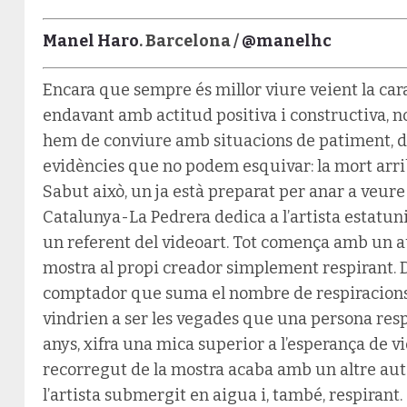
Manel Haro
. Barcelona /
@manelhc
Encara que sempre és millor viure veient la cara
endavant amb actitud positiva i constructiva, 
hem de conviure amb situacions de patiment, dol
evidències que no podem esquivar: la mort arrib
Sabut això, un ja està preparat per anar a veure
Catalunya-La Pedrera dedica a l’artista estatunid
un referent del videoart. Tot comença amb un au
mostra al propi creador simplement respirant. 
comptador que suma el nombre de respiracions.
vindrien a ser les vegades que una persona respi
anys, xifra una mica superior a l’esperança de vi
recorregut de la mostra acaba amb un altre aut
l’artista submergit en aigua i, també, respirant