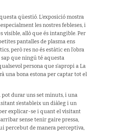
questa qüestió. L’exposició mostra
 especialment les nostres febleses, i
s visible, allò que és intangible. Per
 petites pantalles de plasma ens
cs, però res no és estàtic en l’obra
uè sap que ningú té aquesta
, qualsevol persona que s’apropi a La
à una bona estona per captar tot el
 pot durar uns set minuts, i una
isitant s’estableix un diàleg i un
er explicar-se i quant el visitant
arribar sense tenir gaire pressa,
igui percebut de manera perceptiva,