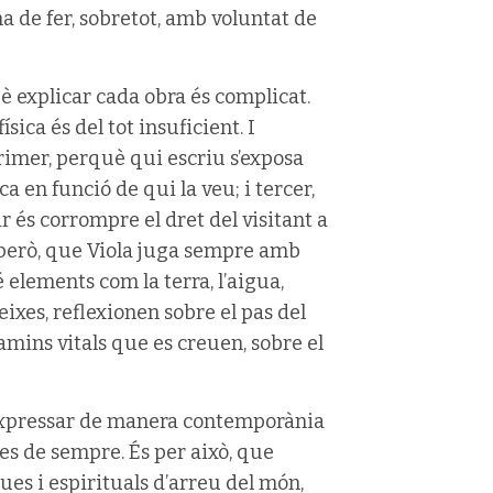
a de fer, sobretot, amb voluntat de
uè explicar cada obra és complicat.
ica és del tot insuficient. I
primer, perquè qui escriu s’exposa
 en funció de qui la veu; i tercer,
r és corrompre el dret del visitant a
 però, que Viola juga sempre amb
é elements com la terra, l’aigua,
eixes, reflexionen sobre el pas del
camins vitals que es creuen, sobre el
expressar de manera contemporània
es de sempre. És per això, que
ques i espirituals d’arreu del món,