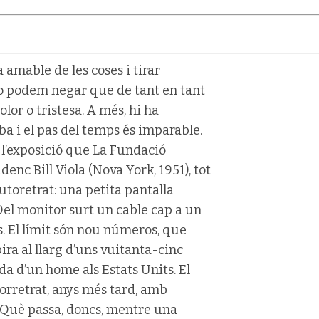
 amable de les coses i tirar
no podem negar que de tant en tant
or o tristesa. A més, hi ha
a i el pas del temps és imparable.
 l’exposició que La Fundació
enc Bill Viola (Nova York, 1951), tot
toretrat: una petita pantalla
Del monitor surt un cable cap a un
 El límit són nou números, que
ra al llarg d’uns vuitanta-cinc
da d’un home als Estats Units. El
orretrat, anys més tard, amb
. Què passa, doncs, mentre una