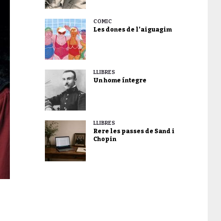
CÒMIC
Les dones de l’aiguagim
LLIBRES
Un home íntegre
LLIBRES
Rere les passes de Sand i
Chopin