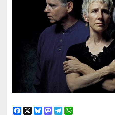
Facebook
X
Bluesky
Mastodon
Telegram
WhatsApp