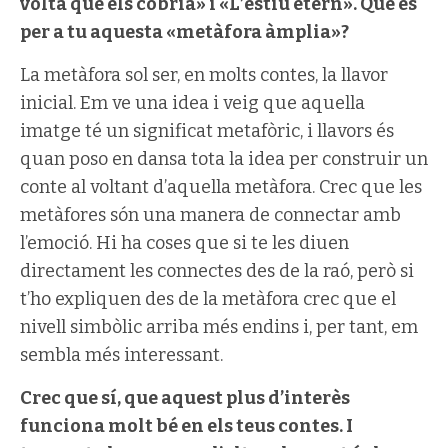
volta que els cobria» i «L’estiu etern». Què és
per a tu aquesta «metàfora àmplia»?
La metàfora sol ser, en molts contes, la llavor
inicial. Em ve una idea i veig que aquella
imatge té un significat metafòric, i llavors és
quan poso en dansa tota la idea per construir un
conte al voltant d’aquella metàfora. Crec que les
metàfores són una manera de connectar amb
l’emoció. Hi ha coses que si te les diuen
directament les connectes des de la raó, però si
t’ho expliquen des de la metàfora crec que el
nivell simbòlic arriba més endins i, per tant, em
sembla més interessant.
Crec que sí, que aquest plus d’interès
funciona molt bé en els teus contes. I