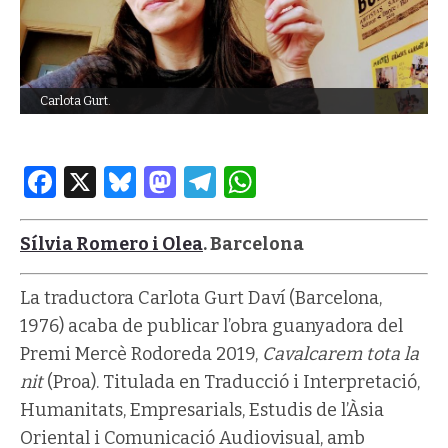
Carlota Gurt.
Facebook
X
Bluesky
Mastodon
Telegram
WhatsApp
Sílvia Romero i Olea
. Barcelona
La traductora Carlota Gurt Daví (Barcelona,
1976) acaba de publicar l’obra guanyadora del
Premi Mercè Rodoreda 2019,
C
avalcarem tota la
nit
(Proa). Titulada en Traducció i Interpretació,
Humanitats, Empresarials, Estudis de l’Àsia
Oriental i Comunicació Audiovisual, amb