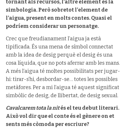
tornant als recursos, l’altre element és la
simbologia. Però sobretot l’element de
l’aigua, present en molts contes. Quasi el
podríem considerar un personatge.
Crec que freudianament l’aigua ja està
tipificada. És una mena de símbol connectat
amb la idea de desig perquè el desig és una
cosa líquida, que no pots aferrar amb les mans.
A més l’aigua té moltes possibilitats per jugar-
hi: tirar-s’hi, desbordar-se… totes les possibles
metàfores. Per a mi l’aigua té aquest significat
simbòlic de desig, de llibertat, de desig sexual.
Cavalcarem tota la nit
és el teu debut literari.
Això vol dir que el conte és el gènere on et
sents més còmoda per escriure?