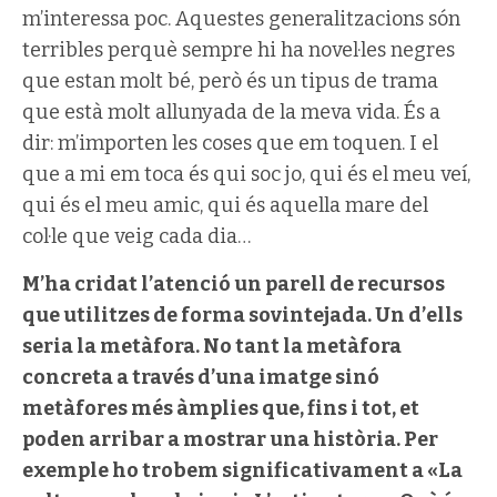
m’interessa poc. Aquestes generalitzacions són
terribles perquè sempre hi ha novel·les negres
que estan molt bé, però és un tipus de trama
que està molt allunyada de la meva vida. És a
dir: m’importen les coses que em toquen. I el
que a mi em toca és qui soc jo, qui és el meu veí,
qui és el meu amic, qui és aquella mare del
col·le que veig cada dia…
M’ha cridat l’atenció un parell de recursos
que utilitzes de forma sovintejada. Un d’ells
seria la metàfora. No tant la metàfora
concreta a través d’una imatge sinó
metàfores més àmplies que, fins i tot, et
poden arribar a mostrar una història. Per
exemple ho trobem significativament a «La