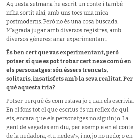
Aquesta setmana he escrit un conte i també
m’ha sortit així, amb uns tocs una mica
postmoderns. Però no és una cosa buscada.
M’agrada jugar amb diversos registres, amb
diversos gèneres; anar experimentant.
És ben cert que vas experimentant, però
potser sí que es pot trobar cert nexe comú en
els personatges: són éssers trencats,
solitaris, insatisfets amb la seva realitat. Per
què aquesta tria?
Potser perquè és com estava jo quan els escrivia.
En el fons tot el que escrius és un reflex de qui
ets, encara que els personatges no siguin jo. La
gent de vegades em diu, per exemple en el conte
de la nedadora, «tu nedes?», i no, jo no nedo; o en