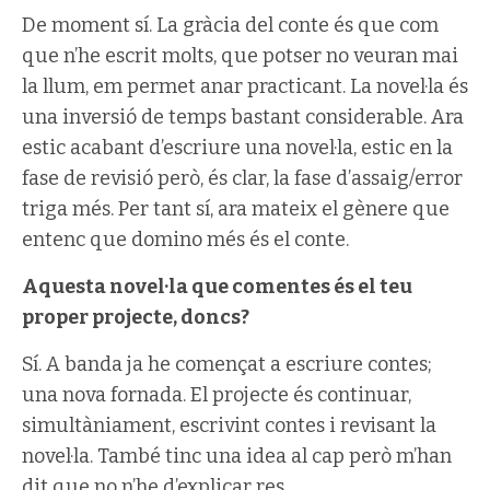
De moment sí. La gràcia del conte és que com
que n’he escrit molts, que potser no veuran mai
la llum, em permet anar practicant. La novel·la és
una inversió de temps bastant considerable. Ara
estic acabant d’escriure una novel·la, estic en la
fase de revisió però, és clar, la fase d’assaig/error
triga més. Per tant sí, ara mateix el gènere que
entenc que domino més és el conte.
Aquesta novel·la que comentes és el teu
proper projecte, doncs?
Sí. A banda ja he començat a escriure contes;
una nova fornada. El projecte és continuar,
simultàniament, escrivint contes i revisant la
novel·la. També tinc una idea al cap però m’han
dit que no n’he d’explicar res.