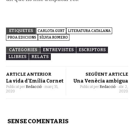
ETIQUETES
CARLOTA GURT
LITERATURA CATALANA
PROA EDICIONS
SÍLVIA ROMERO
CATEGORIES
ENTREVISTES
ESCRIPTORS
LLIBRES
RELATS
ARTICLE ANTERIOR
SEGÜENT ARTICLE
La vida d’Emília Cornet
Una Venècia ambigua
Publicat per
Redacció
-
març 31,
Publicat per
Redacció
-
abr. 2,
2020
2020
SENSE COMENTARIS