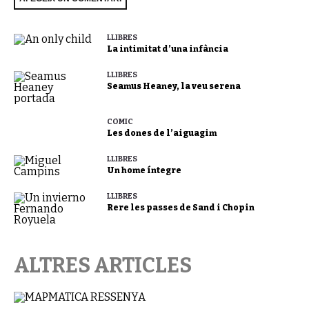
LLIBRES
La intimitat d’una infància
LLIBRES
Seamus Heaney, la veu serena
CÒMIC
Les dones de l’aiguagim
LLIBRES
Un home íntegre
LLIBRES
Rere les passes de Sand i Chopin
ALTRES ARTICLES