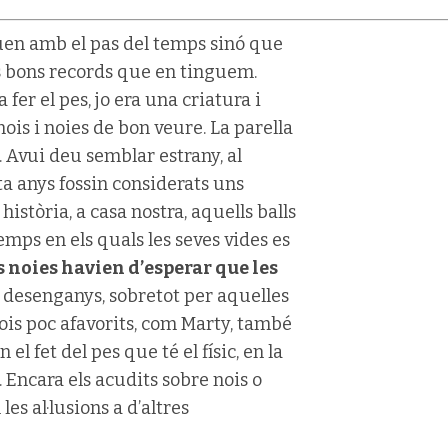
auen amb el pas del temps sinó que
ls bons records que en tinguem.
er el pes, jo era una criatura i
ois i noies de bon veure. La parella
 Avui deu semblar estrany, al
ta anys fossin considerats uns
istòria, a casa nostra, aquells balls
temps en els quals les seves vides es
s noies havien d’esperar que les
 desenganys, sobretot per aquelles
ois poc afavorits, com Marty, també
el fet del pes que té el físic, en la
. Encara els acudits sobre nois o
es al·lusions a d’altres