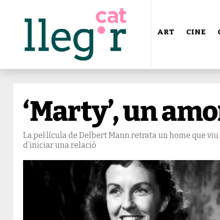
ART
CINE
‘Marty’, un am
La pel·lícula de Delbert Mann retrata un home que viu e
d’iniciar una relació