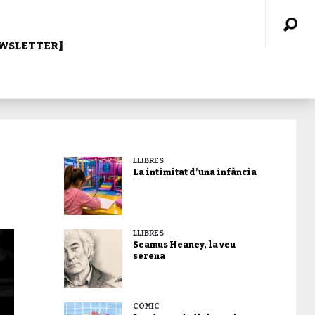
WSLETTER]
LLIBRES
La intimitat d’una infància
LLIBRES
Seamus Heaney, la veu
serena
CÒMIC