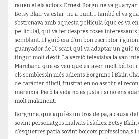
rauen el els actors. Ernest Borgnine va guanyar 
Betsy Blair va estar-ne a punt. I també el va gu
s’estrenava amb aquesta pel·lícula (que es va en
pel·lícula), qui va fer després coses interessants
semblant. El guió era d’un bon escriptor i guio
guanyador de l’Oscar), qui va adaptar un guió t
tingut molt d’èxit. La versió televisiva la van i
Marchand que es veu que estaven molt bé, tot i q
els semblessin més adients Borgnine i Blair. Ch
de caràcter difícil, frustrat en no assolir el re
mereixia. Però la vida no és justa i si no ens a
molt malament.
Borgnine, que aquí és un tros de pa, a causa del
sovint personatges malvats i sàdics. Betsy Blair,
d’esquerres patia sovint boicots professionals i 