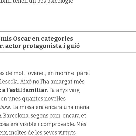
mblin, tenen un pes psicològic
emis Oscar en categories
r, actor protagonista i guió
es de molt jovenet, en morir el pare,
l’escola. Això no l’ha amargat més
 a l’estil familiar
. Fa anys vaig
 en unes quantes novel·les
issa.
La missa era encara una mena
A Barcelona, segons com, encara et
 cosa era visible i comprovable. Més
reix, moltes de les seves virtuts