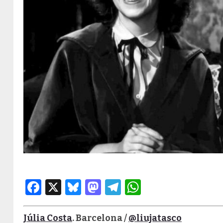
Facebook
X
Bluesky
Mastodon
Telegram
WhatsApp
Júlia Costa
. Barcelona /
@liujatasco