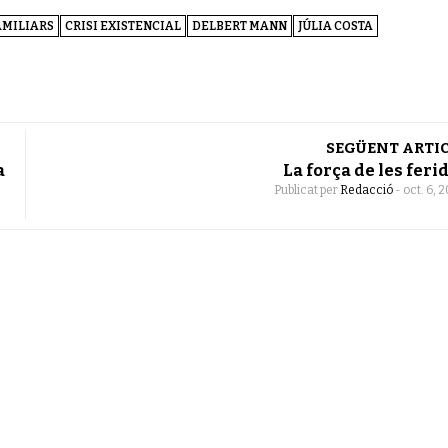
AMILIARS
CRISI EXISTENCIAL
DELBERT MANN
JÚLIA COSTA
SEGÜENT ARTI
a
La força de les feri
Publicat per
Redacció
-
oct. 6, 