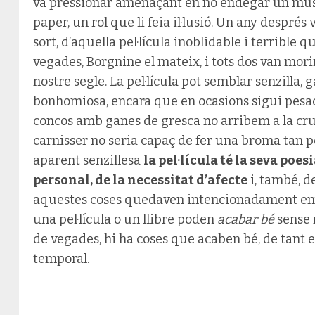
va pressionar amenaçant en no endegar un music
paper, un rol que li feia il·lusió. Un any despré
sort, d’aquella pel·lícula inoblidable i terrible q
vegades, Borgnine el mateix, i tots dos van morir
nostre segle. La pel·lícula pot semblar senzilla,
bonhomiosa, encara que en ocasions sigui pesad
concos amb ganes de gresca no arribem a la cru
carnisser no seria capaç de fer una broma tan p
aparent senzillesa
la pel·lícula té la seva poes
personal, de la necessitat d’afecte
i, també, d
aquestes coses quedaven intencionadament emb
una pel·lícula o un llibre poden
acabar bé
sense 
de vegades, hi ha coses que acaben bé, de tant 
temporal.