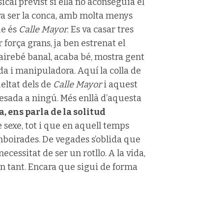
al previst si ella no aconseguia el
s va ser la conca, amb molta menys
ue és
Calle Mayor.
Es va casar tres
 força grans, ja ben estrenat el
 gairebé banal, acaba bé, mostra gent
a i manipuladora. Aquí la colla de
eltat dels de
Calle Mayor
i aquest
esada a ningú. Més enllà d’aquesta
ia, ens parla de la solitud
e sexe, tot i que en aquell temps
oirades. De vegades s’oblida que
necessitat de ser un rotllo. A la vida,
en tant. Encara que sigui de forma