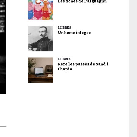
Les dones de l’aiguagim
LLIBRES
Un home íntegre
LLIBRES
Rere les passes de Sand i
Chopin