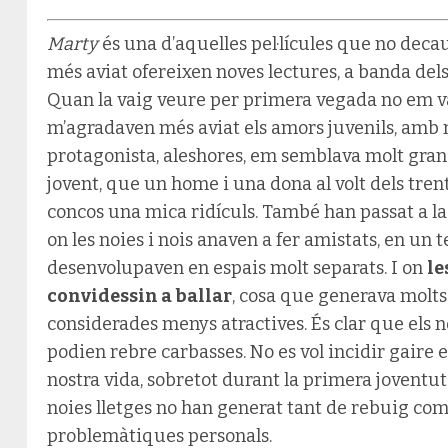
Marty
és una d’aquelles pel·lícules que no dec
més aviat ofereixen noves lectures, a banda de
Quan la vaig veure per primera vegada no em va f
m’agradaven més aviat els amors juvenils, amb n
protagonista, aleshores, em semblava molt gran.
jovent, que un home i una dona al volt dels tren
concos una mica ridículs. També han passat a la h
on les noies i nois anaven a fer amistats, en un 
desenvolupaven en espais molt separats. I on
le
convidessin a ballar
, cosa que generava molts
considerades menys atractives. És clar que els n
podien rebre carbasses. No es vol incidir gaire en 
nostra vida, sobretot durant la primera joventut
noies lletges no han generat tant de rebuig com l
problemàtiques personals.