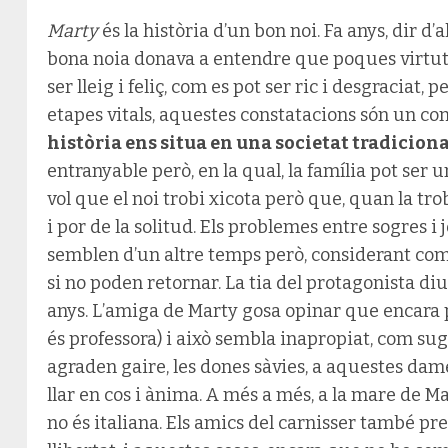
Marty
és la història d’un bon noi. Fa anys, dir d
bona noia donava a entendre que poques virtuts 
ser lleig i feliç, com es pot ser ric i desgraciat,
etapes vitals, aquestes constatacions són un cons
història ens situa en una societat tradicion
entranyable però, en la qual, la família pot se
vol que el noi trobi xicota però que, quan la t
i por de la solitud. Els problemes entre sogres 
semblen d’un altre temps però, considerant com 
si no poden retornar. La tia del protagonista diu
anys. L’amiga de Marty gosa opinar que encara p
és professora) i això sembla inapropiat, com sug
agraden gaire, les dones sàvies, a aquestes dame
llar en cos i ànima. A més a més, a la mare de Ma
no és italiana. Els amics del carnisser també pres