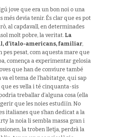
’algú jove que era un bon noi o una
més devia tenir. És clar que es pot
 però, al capdavall, en determinades
ol molt pobre, la veritat.
La
al, d’italo-americans, familiar
,
r un pes pesat, com aquesta mare que
roba, comença a experimentar gelosia
i joves que han de conviure també
va el tema de l’habitatge, qui sap
 que es vella i té cinquanta-sis
odria treballar d’alguna cosa (ella
gerir que les noies estudiïn. No
s italianes que s’han dedicat a la
rty la noia li sembla massa gran i
sionen, la troben lletja, perdrà la