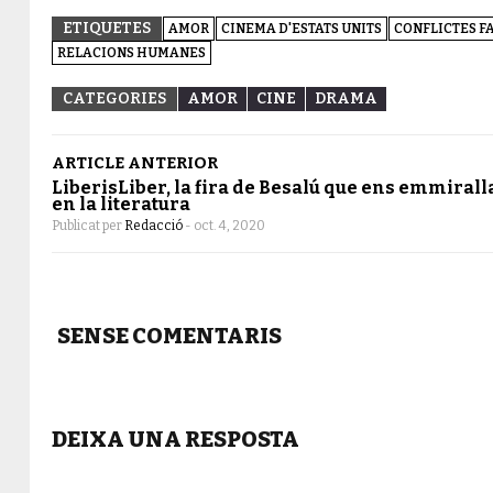
ETIQUETES
AMOR
CINEMA D'ESTATS UNITS
CONFLICTES F
RELACIONS HUMANES
CATEGORIES
AMOR
CINE
DRAMA
ARTICLE ANTERIOR
LiberisLiber, la fira de Besalú que ens emmirall
en la literatura
Publicat per
Redacció
-
oct. 4, 2020
SENSE COMENTARIS
DEIXA UNA RESPOSTA