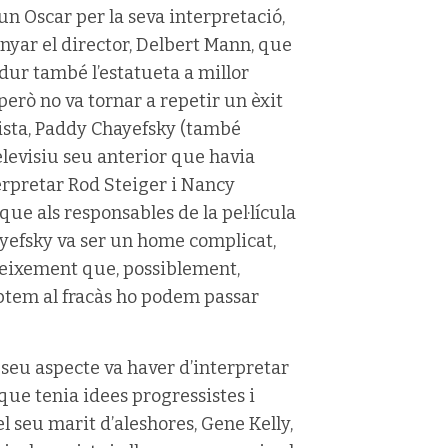
un Oscar per la seva interpretació,
anyar el director, Delbert Mann, que
dur també l’estatueta a millor
 però no va tornar a repetir un èxit
nista, Paddy Chayefsky (també
elevisiu seu anterior que havia
nterpretar Rod Steiger i Nancy
ue als responsables de la pel·lícula
ayefsky va ser un home complicat,
coneixement que, possiblement,
daptem al fracàs ho podem passar
 seu aspecte va haver d’interpretar
 que tenia idees progressistes i
el seu marit d’aleshores, Gene Kelly,