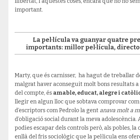
llibertat, i aquestes coses, encara que no ho se
important.
La pel·lícula va guanyar quatre pr
importants: millor pel·lícula, directo
Marty, que és carnisser, ha hagut de treballar d
malgrat haver aconseguit molt bons resultats a 
del compte, és
amable, educat, alegre i catòlic
llegir en algun lloc que sobtava comprovar com
d’escriptors com Pedrolo la gent
anava molt a m
d’obligació social durant la meva adolescència. 
podies escapar dels controls però, als pobles, la
enllà del fris sociològic que la pel·licula ens ofe