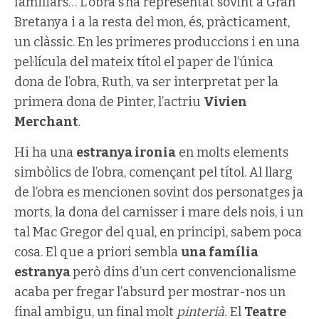
familiars… L’obra s’ha representat sovint a Gran
Bretanya i a la resta del mon, és, pràcticament,
un clàssic. En les primeres produccions i en una
pel·lícula del mateix títol el paper de l’única
dona de l’obra, Ruth, va ser interpretat per la
primera dona de Pinter, l’actriu
Vivien
Merchant
.
Hi ha una
estranya ironia
en molts elements
simbòlics de l’obra, començant pel títol. Al llarg
de l’obra es mencionen sovint dos personatges ja
morts, la dona del carnisser i mare dels nois, i un
tal Mac Gregor del qual, en principi, sabem poca
cosa. El que a priori sembla
una família
estranya
però dins d’un cert convencionalisme
acaba per fregar l’absurd per mostrar-nos un
final ambigu, un final molt
pinterià.
El
Teatre