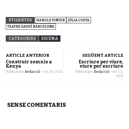
ETIQUETES
HAROLD PINTER
JÚLIA COSTA
TEATRE GAUDÍ BARCELONA
CATEGORIES
ESCENA
ARTICLE ANTERIOR
SEGÜENT ARTICLE
Construir somnis a
Escriure per viure,
Kenya
viure per escriure
Publicat per
Redacció
-
set. 20, 2021
Publicat per
Redacció
-
set. 22,
2021
SENSE COMENTARIS