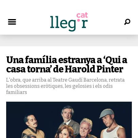
Una família estranya a ‘Qui a
casa torna’ de Harold Pinter
L'obra, que arriba al Teatre Gaudí Barcelona, retrata
les obsessions eròtiques, les gelosies i els odis
familiars