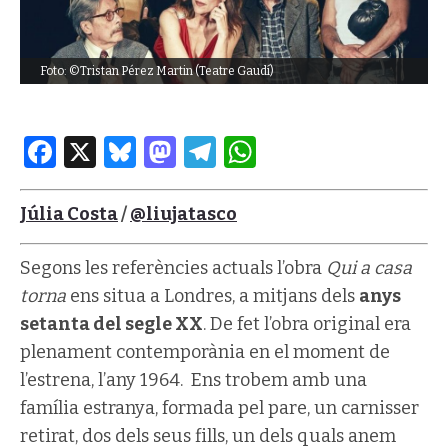
Foto: ©Tristan Pérez Martin (Teatre Gaudí)
Facebook
X
Bluesky
Mastodon
Telegram
WhatsApp
Júlia Costa
/
@liujatasco
Segons les referències actuals l’obra
Qui a casa
torna
ens situa a Londres, a mitjans dels
anys
setanta del segle XX
. De fet l’obra original era
plenament contemporània en el moment de
l’estrena, l’any 1964. Ens trobem amb una
família estranya, formada pel pare, un carnisser
retirat, dos dels seus fills, un dels quals anem