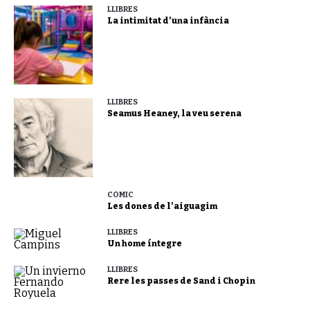
LLIBRES
La intimitat d’una infància
LLIBRES
Seamus Heaney, la veu serena
CÒMIC
Les dones de l’aiguagim
LLIBRES
Un home íntegre
LLIBRES
Rere les passes de Sand i Chopin