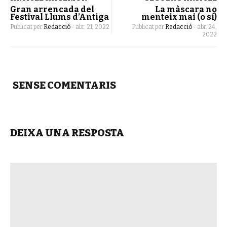
Gran arrencada del
La màscara no
Festival Llums d’Antiga
menteix mai (o sí)
Publicat per
Redacció
-
abr. 21, 2022
Publicat per
Redacció
-
abr. 24,
2022
SENSE COMENTARIS
DEIXA UNA RESPOSTA