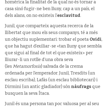
homèrica la finalitat de la qual no és tornar a
casa sinó fugir-ne ben lluny, cap a un país, el
dels alans, on no existeix l’
esclavitud
.
Junil, que comparteix aquesta recerca de la
llibertat que mou els seus companys, té a més
un objectiu suplementari: trobar el poeta
Ovidi
,
que ha hagut d’exiliar-se «tan lluny que sembla
que sigui al final de tot el que existeix» per
lliurar-li un rotlle d’una obra seva
(les
Metamorfosis
) salvada de la crema
ordenada per l’emperador. Junil, Tresdits (un
esclau escriba), Lafàs (un esclau bibliotecari) i
Dirmini (un antic gladiador) són
nàufrags
que
busquen la seva Ítaca.
Junil és una persona tan poc valuosa per al seu