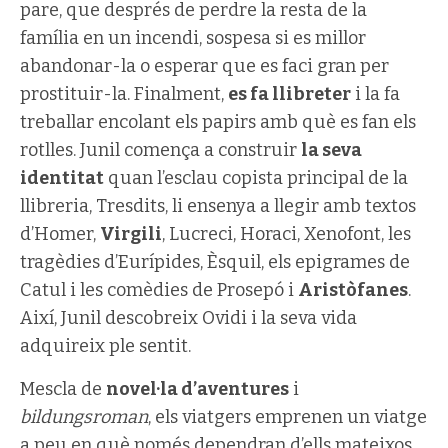
pare, que després de perdre la resta de la
família en un incendi, sospesa si es millor
abandonar-la o esperar que es faci gran per
prostituir-la. Finalment,
es fa llibreter
i la fa
treballar encolant els papirs amb què es fan els
rotlles. Junil comença a construir
la seva
identitat
quan l’esclau copista principal de la
llibreria, Tresdits, li ensenya a llegir amb textos
d’Homer,
Virgili
, Lucreci, Horaci, Xenofont, les
tragèdies d’Eurípides, Èsquil, els epigrames de
Catul i les comèdies de Prosepó i
Aristòfanes
.
Així, Junil descobreix Ovidi i la seva vida
adquireix ple sentit.
Mescla de
novel·la d’aventures
i
bildungsroman
, els viatgers emprenen un viatge
a peu en què només dependran d’ells mateixos.