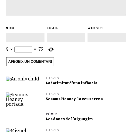
NOM
EMAIL
WEBSITE
9
×
=
72
LLIBRES
La intimitat d’una infància
LLIBRES
Seamus Heaney, la veu serena
CÒMIC
Les dones de l’aiguagim
LLIBRES