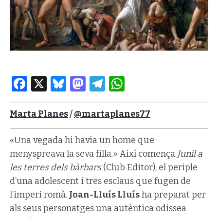
Facebook
X
Bluesky
Mastodon
Telegram
WhatsApp
Marta Planes
/
@martaplanes77
«Una vegada hi havia un home que
menyspreava la seva filla.» Així comença
Junil a
les terres dels bàrbars
(Club Editor), el periple
d’una adolescent i tres esclaus que fugen de
l’imperi romà.
Joan-Lluís Lluís
ha preparat per
als seus personatges una autèntica odissea