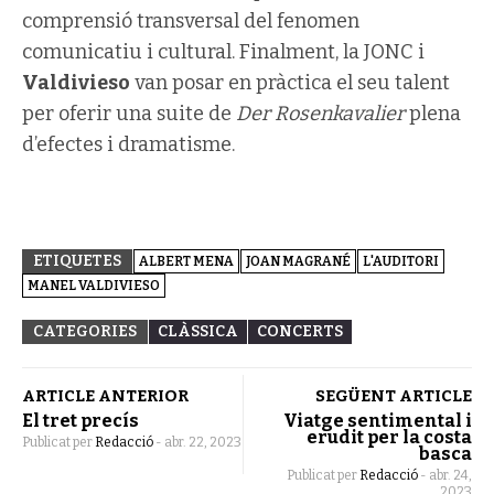
comprensió transversal del fenomen
comunicatiu i cultural. Finalment, la JONC i
Valdivieso
van posar en pràctica el seu talent
per oferir una suite de
Der Rosenkavalier
plena
d’efectes i dramatisme.
ETIQUETES
ALBERT MENA
JOAN MAGRANÉ
L'AUDITORI
MANEL VALDIVIESO
CATEGORIES
CLÀSSICA
CONCERTS
ARTICLE ANTERIOR
SEGÜENT ARTICLE
El tret precís
Viatge sentimental i
erudit per la costa
Publicat per
Redacció
-
abr. 22, 2023
basca
Publicat per
Redacció
-
abr. 24,
2023