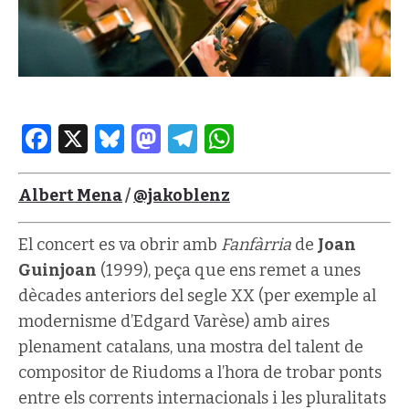
Facebook
X
Bluesky
Mastodon
Telegram
WhatsApp
Albert Mena
/
@jakoblenz
El concert es va obrir amb
Fanfàrria
de
Joan
Guinjoan
(1999), peça que ens remet a unes
dècades anteriors del segle XX (per exemple al
modernisme d’Edgard Varèse) amb aires
plenament catalans, una mostra del talent de
compositor de Riudoms a l’hora de trobar ponts
entre els corrents internacionals i les pluralitats