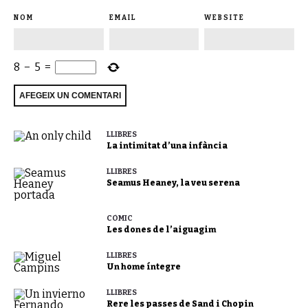
NOM
EMAIL
WEBSITE
8
−
5
=
LLIBRES
La intimitat d’una infància
LLIBRES
Seamus Heaney, la veu serena
CÒMIC
Les dones de l’aiguagim
LLIBRES
Un home íntegre
LLIBRES
Rere les passes de Sand i Chopin