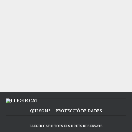
LLIBRES
Somni i solitud
CÒMIC
La trobada mítica entre dues llegendes
del còmic
QUI SOM?
PROTECCIÓ DE DADES
LLEGIR.CAT © TOTS ELS DRETS RESERVATS.