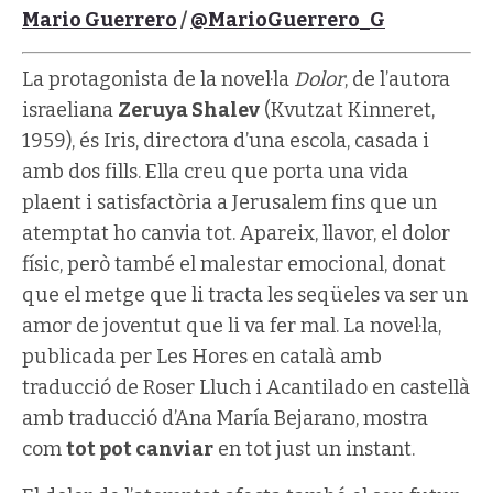
Mario Guerrero
/
@MarioGuerrero_G
La protagonista de la novel·la
Dolor
, de l’autora
israeliana
Zeruya Shalev
(Kvutzat Kinneret,
1959), és Iris, directora d’una escola, casada i
amb dos fills. Ella creu que porta una vida
plaent i satisfactòria a Jerusalem fins que un
atemptat ho canvia tot. Apareix, llavor, el dolor
físic, però també el malestar emocional, donat
que el metge que li tracta les seqüeles va ser un
amor de joventut que li va fer mal. La novel·la,
publicada per Les Hores en català amb
traducció de Roser Lluch i Acantilado en castellà
amb traducció d’Ana María Bejarano, mostra
com
tot pot canviar
en tot just un instant.