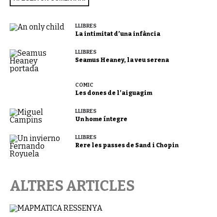
LLIBRES
La intimitat d’una infància
LLIBRES
Seamus Heaney, la veu serena
CÒMIC
Les dones de l’aiguagim
LLIBRES
Un home íntegre
LLIBRES
Rere les passes de Sand i Chopin
ALTRES ARTICLES