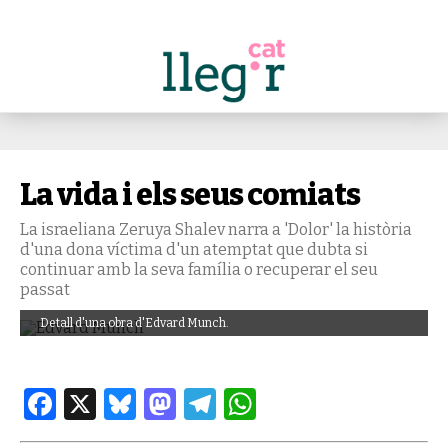
La vida i els seus comiats
La israeliana Zeruya Shalev narra a 'Dolor' la història
d'una dona víctima d'un atemptat que dubta si
continuar amb la seva família o recuperar el seu
passat
Detall d'una obra d'Edvard Munch.
Facebook
X
Bluesky
Mastodon
Telegram
WhatsApp