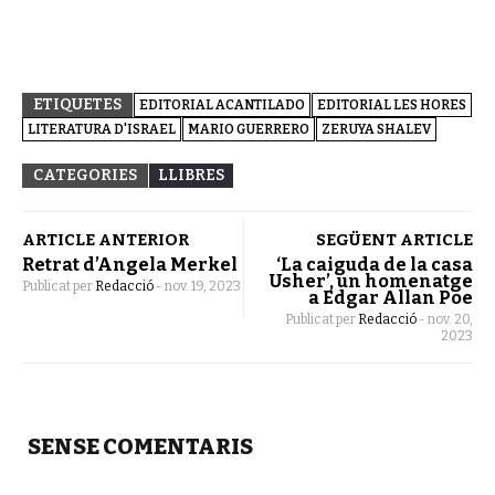
ETIQUETES
EDITORIAL ACANTILADO
EDITORIAL LES HORES
LITERATURA D'ISRAEL
MARIO GUERRERO
ZERUYA SHALEV
CATEGORIES
LLIBRES
ARTICLE ANTERIOR
SEGÜENT ARTICLE
Retrat d’Angela Merkel
‘La caiguda de la casa
Usher’, un homenatge
Publicat per
Redacció
-
nov. 19, 2023
a Edgar Allan Poe
Publicat per
Redacció
-
nov. 20,
2023
SENSE COMENTARIS