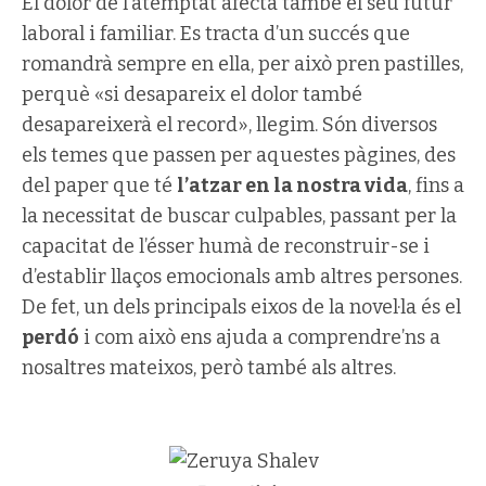
El dolor de l’atemptat afecta també el seu futur
laboral i familiar. Es tracta d’un succés que
romandrà sempre en ella, per això pren pastilles,
perquè «si desapareix el dolor també
desapareixerà el record», llegim. Són diversos
els temes que passen per aquestes pàgines, des
del paper que té
l’atzar en la nostra vida
, fins a
la necessitat de buscar culpables, passant per la
capacitat de l’ésser humà de reconstruir-se i
d’establir llaços emocionals amb altres persones.
De fet, un dels principals eixos de la novel·la és el
perdó
i com això ens ajuda a comprendre’ns a
nosaltres mateixos, però també als altres.